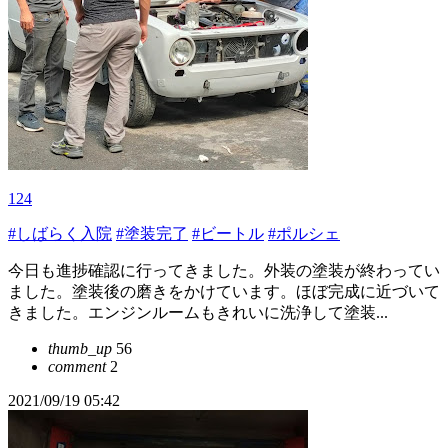
124
#しばらく入院
#塗装完了
#ビートル
#ポルシェ
今日も進捗確認に行ってきました。外装の塗装が終わってい
ました。塗装後の磨きをかけています。ほぼ完成に近づいて
きました。エンジンルームもきれいに洗浄して塗装...
thumb_up
56
comment
2
2021/09/19 05:42