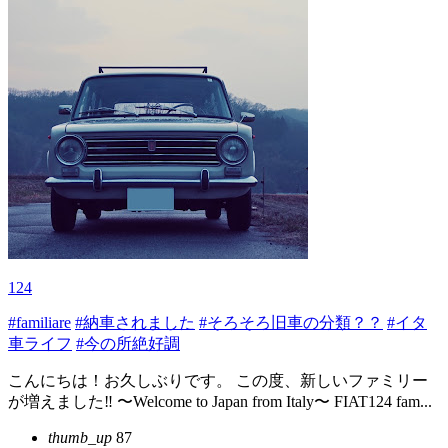
124
#familiare
#納車されました
#そろそろ旧車の分類？？
#イタ
車ライフ
#今の所絶好調
こんにちは！お久しぶりです。 この度、新しいファミリー
が増えました‼️ 〜Welcome to Japan from Italy〜 FIAT124 fam...
thumb_up
87