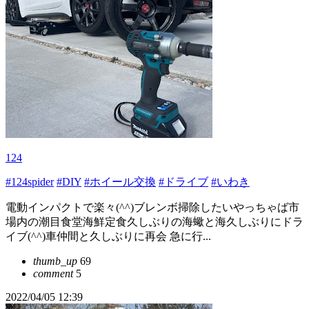
124
#124spider
#DIY
#ホイール交換
#ドライブ
#いわき
電動インパクトで楽々(^^)ブレンボ掃除したいやっちゃば市
場内の潮目食堂海鮮定食久しぶりの海蠍と海久しぶりにドラ
イブ(^^)車仲間と久しぶりに再会 急に行...
thumb_up
69
comment
5
2022/04/05 12:39