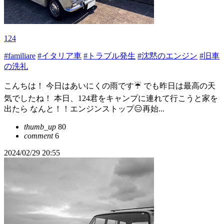
124
#familiare
#イタリア車
#トラブル発生
#沈黙のエンジン
#旧車
の洗礼
こんちは！ 今日はあいにくの雨です☔ でも昨日は最高の天
気でしたね！ 本日、124君をキャンプに連れて行こうと家を
出たら なんと！！エンジンストップ😑再始...
thumb_up
80
comment
6
2024/02/29 20:55