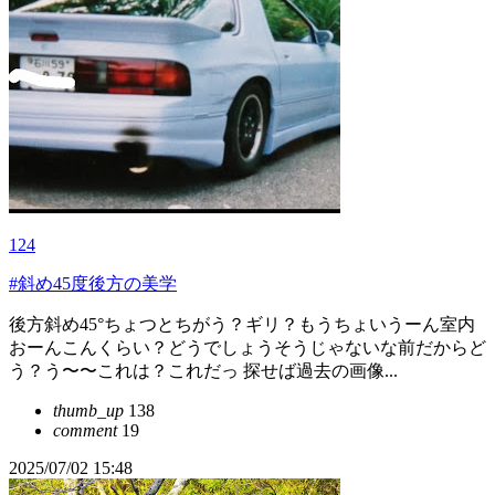
124
#斜め45度後方の美学
後方斜め45°ちょつとちがう？ギリ？もうちょいうーん室内
おーんこんくらい？どうでしょうそうじゃないな前だからど
う？う〜〜これは？これだっ 探せば過去の画像...
thumb_up
138
comment
19
2025/07/02 15:48