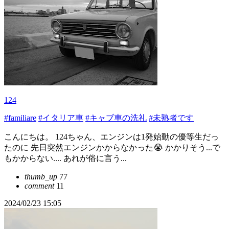
124
#familiare
#イタリア車
#キャブ車の洗礼
#未熟者です
こんにちは。 124ちゃん、エンジンは1発始動の優等生だっ
たのに 先日突然エンジンかからなかった😭 かかりそう...で
もかからない.... あれが俗に言う...
thumb_up
77
comment
11
2024/02/23 15:05