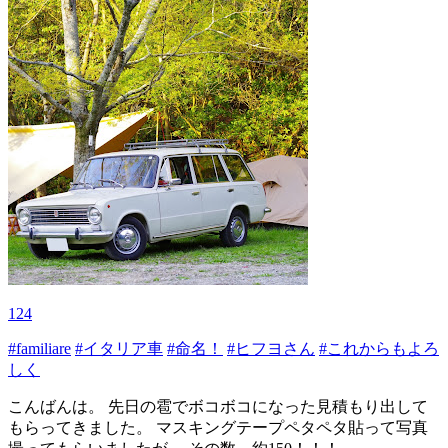
124
#familiare
#イタリア車
#命名！
#ヒフヨさん
#これからもよろ
しく
こんばんは。 先日の雹でボコボコになった見積もり出して
もらってきました。 マスキングテープペタペタ貼って写真