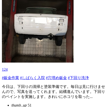
124
#鈑金作業
#しばらく入院
#穴埋め鈑金
#下回り洗浄
今日は、下回りの清掃と塗装準備です。毎日は見に行けませ
んので、写真を送ってくれます。結構進んでいます。下回り
のペイントを実施します。きれいにホコリを取った...
thumb_up
51