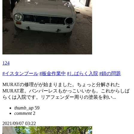
124
#イスタンブール
#板金作業中
#しばらく入院
#錆の問題
MURATの修理がが始まりました。ちょっと分解された
MURAT君。バンパーレスもかっこいいかも。これからしば
らくは入院です。リアフェンダー周りの塗装を剥い...
thumb_up
59
comment
2
2021/09/07 03:22