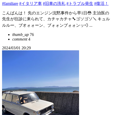
#familiare
#イタリア車
#旧車の洗礼
#トラブル発生
#復活！
こんばんは！ 先のエンジン沈黙事件から早1日😳 主治医の
先生が往診に来られて、カチャカチャ🔧ゴソゴソ🪛 キュル
ルルー、ブオォォーン、ブォォンブォォンッ💨 ...
thumb_up
76
comment
4
2024/03/01 20:29