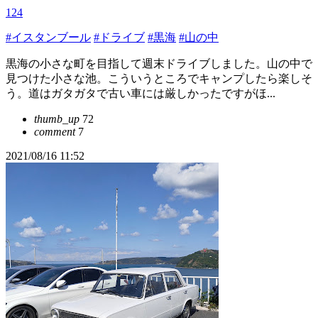
124
#イスタンブール
#ドライブ
#黒海
#山の中
黒海の小さな町を目指して週末ドライブしました。山の中で
見つけた小さな池。こういうところでキャンプしたら楽しそ
う。道はガタガタで古い車には厳しかったですがほ...
thumb_up
72
comment
7
2021/08/16 11:52