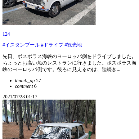
124
#イスタンブール
#ドライブ
#観光地
先日、ボスポラス海峡のヨーロッパ側をドライブしました。
ちょっとお高い魚のレストランに行きました。ボスポラス海
峡のヨーロッパ側です。後ろに見えるのは、陸続き...
thumb_up
57
comment
6
2021/07/28 01:17