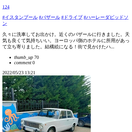
124
#イスタンブール
#バザール
#ドライブ
#ハーレーダビッドソ
ン
久々に洗車してお出かけ。近くのバザールに行きました。天
気も良くて気持ちいい。ヨーロッパ側のホテルに所用があっ
て立ち寄りました。結構絵になる！街で見かけたハ...
thumb_up
70
comment
0
2022/05/23 13:21