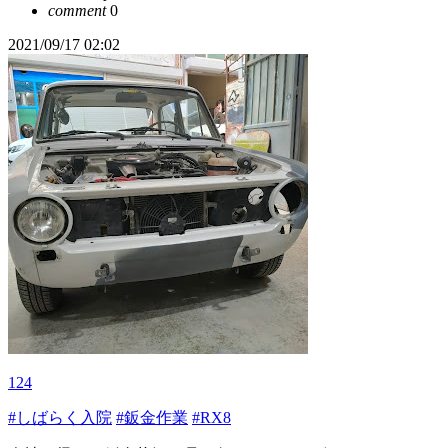
comment
0
2021/09/17 02:02
124
#しばらく入院
#鈑金作業
#RX8