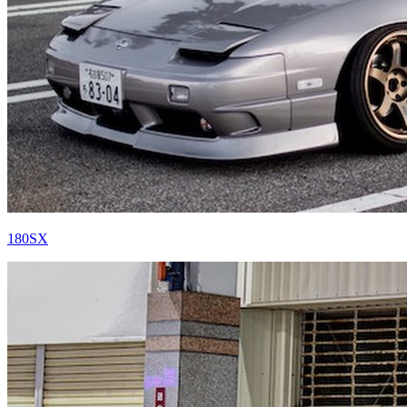
180SX