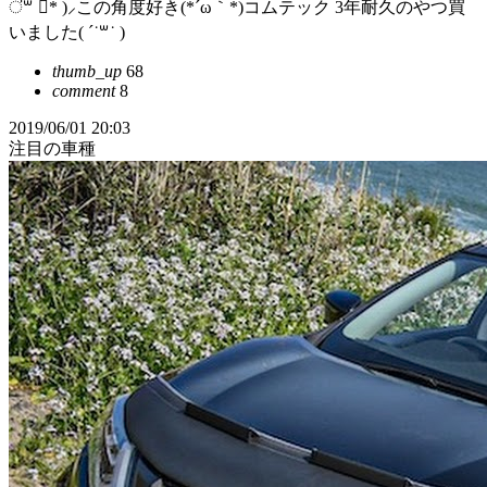
॑꒳ ॑* )⸝この角度好き(*´ω｀*)コムテック 3年耐久のやつ買
いました( ´˙꒳˙ )
thumb_up
68
comment
8
2019/06/01 20:03
注目の車種