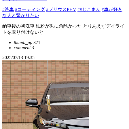
#洗車
#コーティング
#プリウスPHV
##じこまん
#車が好き
な人と繋がりたい
納車後の初洗車 鉄粉が兎に角酷かった とりあえずデイライ
トを取り付けないと
thumb_up
371
comment
3
2025/07/13 19:35