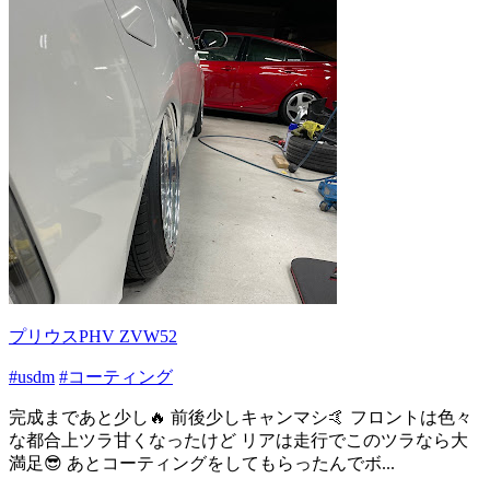
プリウスPHV ZVW52
#usdm
#コーティング
完成まであと少し🔥 前後少しキャンマシ🤙 フロントは色々
な都合上ツラ甘くなったけど リアは走行でこのツラなら大
満足😎 あとコーティングをしてもらったんでボ...