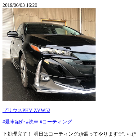
2019/06/03 16:20
プリウスPHV ZVW52
#愛車紹介
#洗車
#コーティング
下処理完了！ 明日はコーティング頑張ってやります✩°｡⋆⸜(*