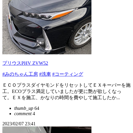
プリウスPHV ZVW52
#みのちゃん工房
#洗車
#コーティング
ＥＣＯプラスダイヤモンドをリセットしてＥＸキーパーを施
工。ECOプラス満足していましたが更に艶が欲しくなっ
て。ＥＸを施工、かなりの時間を費やして施工したか...
thumb_up
64
comment
4
2023/02/07 23:41