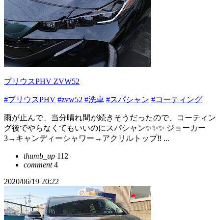
プリウスPHV ZVW52
#プリウスPHV
#zvw52
#洗車
#スパシャン
#コーティング
雨が止んで、当分晴れ間が続きそうだったので、コーティン
グ後でやらなくてもいいのにスパシャン✨✨✨ ジョーカー
3→キャンディーシャワー→アクリルトップ‼️ ...
thumb_up
112
comment
4
2020/06/19 20:22