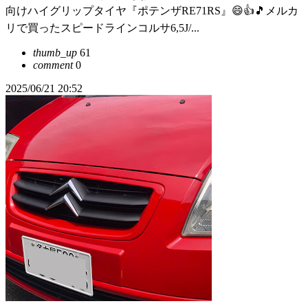
向けハイグリップタイヤ『ポテンザRE71RS』😄👍🎵メルカ
リで買ったスピードラインコルサ6,5J/...
thumb_up
61
comment
0
2025/06/21 20:52