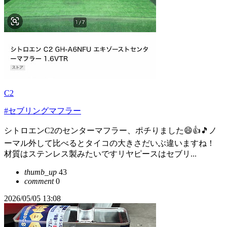
C2
#セブリングマフラー
シトロエンC2のセンターマフラー、ポチりました😄👍🎵ノ
ーマル外して比べるとタイコの大きさだいぶ違いますね！
材質はステンレス製みたいですリヤピースはセブリ...
thumb_up
43
comment
0
2026/05/05 13:08