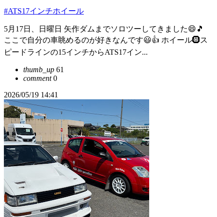
#ATS17インチホイール
5月17日、日曜日 矢作ダムまでソロツーしてきました😄🎵
ここで自分の車眺めるのが好きなんです😃👍 ホイール🛞ス
ピードラインの15インチからATS17イン...
thumb_up
61
comment
0
2026/05/19 14:41