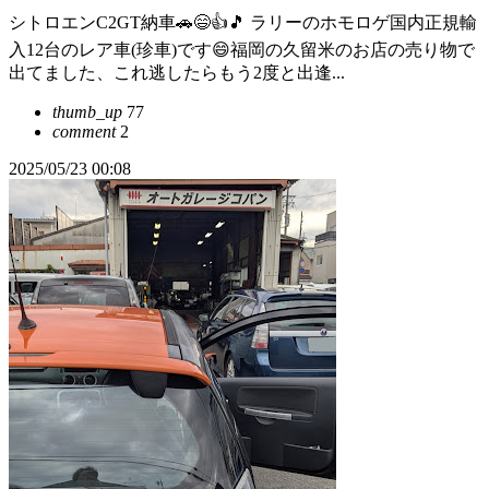
シトロエンC2GT納車🚗😄👍🎵 ラリーのホモロゲ国内正規輸
入12台のレア車(珍車)です😄福岡の久留米のお店の売り物で
出てました、これ逃したらもう2度と出逢...
thumb_up
77
comment
2
2025/05/23 00:08