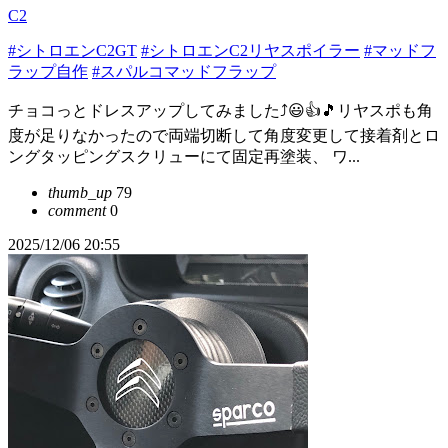
C2
#シトロエンC2GT
#シトロエンC2リヤスポイラー
#マッドフ
ラップ自作
#スパルコマッドフラップ
チョコっとドレスアップしてみました⤴️😃👍🎵リヤスポも角
度が足りなかったので両端切断して角度変更して接着剤とロ
ングタッピングスクリューにて固定再塗装、 ワ...
thumb_up
79
comment
0
2025/12/06 20:55