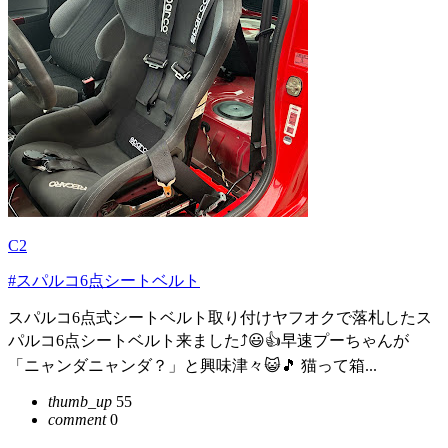
C2
#スパルコ6点シートベルト
スパルコ6点式シートベルト取り付けヤフオクで落札したス
パルコ6点シートベルト来ました⤴️😃👍早速プーちゃんが
「ニャンダニャンダ？」と興味津々😺🎵 猫って箱...
thumb_up
55
comment
0