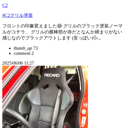
C2
#C2グリル塗装
フロントの印象変えました😄 グリルのブラック塗装ノーマ
ルがコチラ、 グリルの横棒部が赤だとなんか締まりがない
感じなのでブラックアウトします (安っぽい)💦...
thumb_up
73
comment
2
2025/06/06 11:27