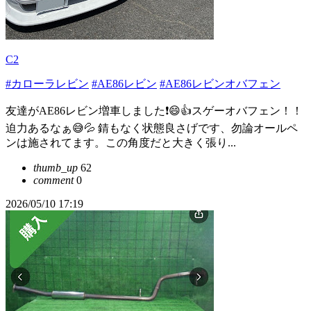
C2
#カローラレビン
#AE86レビン
#AE86レビンオバフェン
友達がAE86レビン増車しました❗️😄👍スゲーオバフェン！！
迫力あるなぁ😅💦 錆もなく状態良さげです、勿論オールペ
ンは施されてます。この角度だと大きく張り...
thumb_up
62
comment
0
2026/05/10 17:19