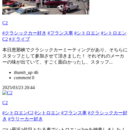
C2
#クラシックカー好き
#フランス車
#シトロエン
#シトロエン
C2
#ドライブ
本日恵那峡でクラシックカーミーティングがあり、そちらに
スタッフとして参加させて頂きました！ それぞれのメーカ
ーの味が出ていて、すごく面白かったし、スタッフ...
thumb_up
46
comment
0
2025/03/23 20:44
C2
#シトロエンC2
#シトロエン
#フランス車
#クラシックカー好
き
#ラリーカー好き
つい最近1代目となる車でシトロエンc2vtsを納車しました！