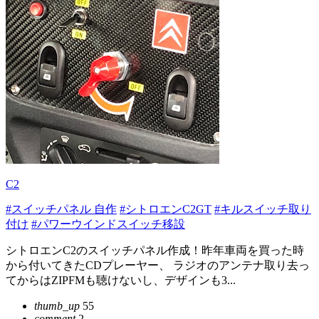
C2
#スイッチパネル 自作
#シトロエンC2GT
#キルスイッチ取り
付け
#パワーウインドスイッチ移設
シトロエンC2のスイッチパネル作成！昨年車両を買った時
から付いてきたCDプレーヤー、 ラジオのアンテナ取り去っ
てからはZIPFMも聴けないし、デザインも3...
thumb_up
55
comment
2