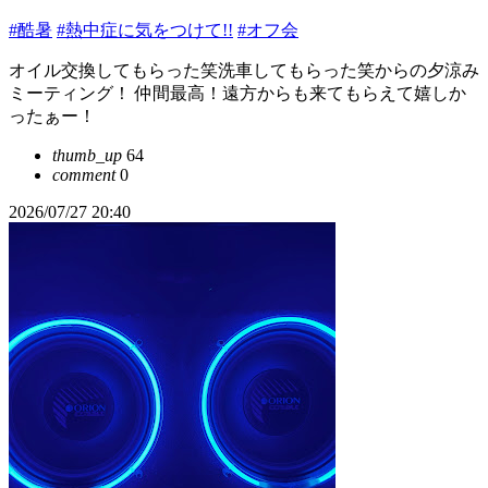
#酷暑
#熱中症に気をつけて!!
#オフ会
オイル交換してもらった笑洗車してもらった笑からの夕涼み
ミーティング！ 仲間最高！遠方からも来てもらえて嬉しか
ったぁー！
thumb_up
64
comment
0
2026/07/27 20:40