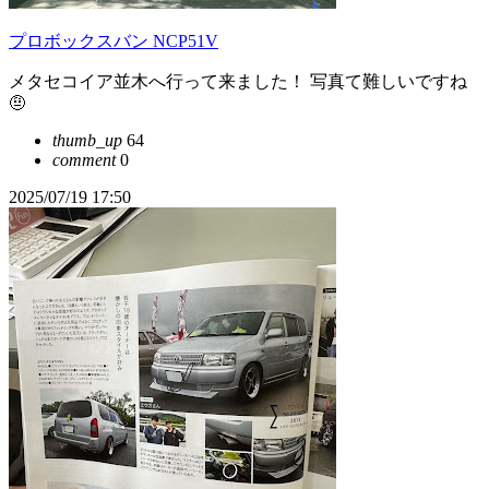
プロボックスバン NCP51V
メタセコイア並木へ行って来ました！ 写真て難しいですね
🤨
thumb_up
64
comment
0
2025/07/19 17:50