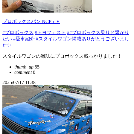
プロボックスバン NCP51V
#プロボックス
#トヨフェスト
##プロボックス乗りと繋がり
たい
#愛車紹介
#スタイルワゴン掲載ありがとうございまし
た✨
スタイルワゴンの雑誌にプロボックス載っかりました！
thumb_up
55
comment
0
2025/07/17 11:38