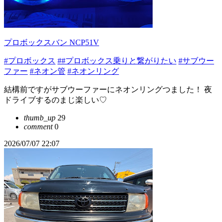
プロボックスバン NCP51V
#プロボックス
##プロボックス乗りと繋がりたい
#サブウー
ファー
#ネオン管
#ネオンリング
結構前ですがサブウーファーにネオンリングつました！ 夜
ドライブするのまじ楽しい♡
thumb_up
29
comment
0
2026/07/07 22:07