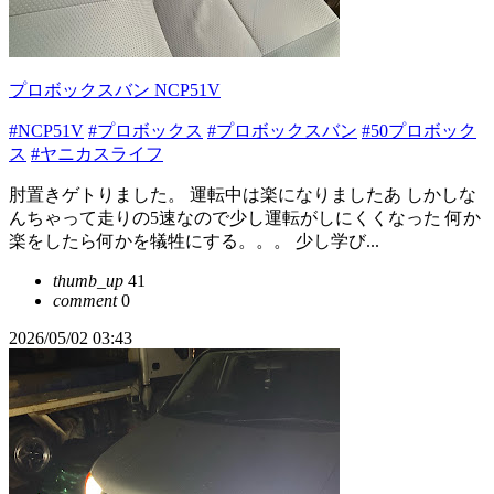
プロボックスバン NCP51V
#NCP51V
#プロボックス
#プロボックスバン
#50プロボック
ス
#ヤニカスライフ
肘置きゲトりました。 運転中は楽になりましたあ しかしな
んちゃって走りの5速なので少し運転がしにくくなった 何か
楽をしたら何かを犠牲にする。。。 少し学び...
thumb_up
41
comment
0
2026/05/02 03:43