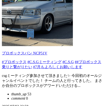
プロボックスバン NCP51V
#プロボックス
#C.S.Gミーティング
#C.S.G
##プロボックス
乗りと繋がりたい
#7月もよろしくお願いします
csgミーティング参加させて頂きました✨ 今回初のオールジ
ャンルイベントでした！ チームの人と行ってきした。 まさ
か自分のプロボックスがアワードいただける...
thumb_up
53
comment
0