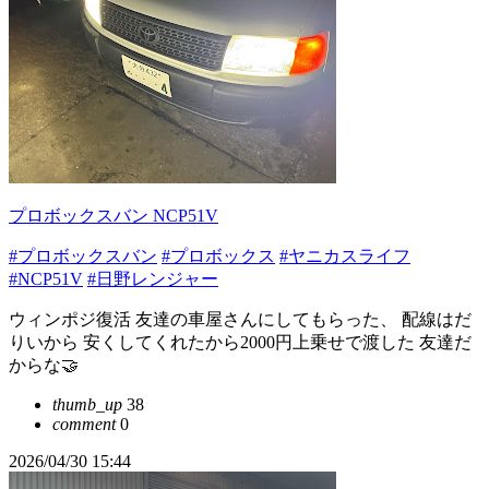
プロボックスバン NCP51V
#プロボックスバン
#プロボックス
#ヤニカスライフ
#NCP51V
#日野レンジャー
ウィンポジ復活 友達の車屋さんにしてもらった、 配線はだ
りいから 安くしてくれたから2000円上乗せで渡した 友達だ
からな🤝
thumb_up
38
comment
0
2026/04/30 15:44