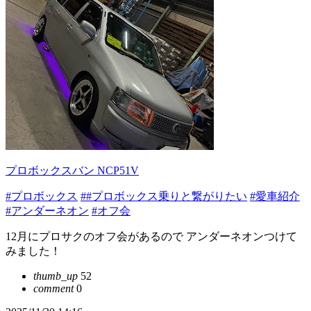
プロボックスバン NCP51V
#プロボックス
##プロボックス乗りと繋がりたい
#愛車紹介
#アンダーネオン
#オフ会
12月にプロサクのオフ会があるので アンダーネオンつけて
みました！
thumb_up
52
comment
0