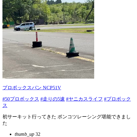
プロボックスバン NCP51V
#50プロボックス
#走りの5速
#ヤニカスライフ
#プロボック
ス
初サーキット行ってきた ポンコツレーシング堪能できまし
た
thumb_up
32