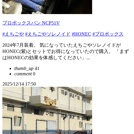
プロボックスバン NCP51V
#えちごや
#えちごやソレノイド
#HONEC
#プロボックス
2024年7月装着。 気になっていたえちごやソレノイドが
HONEC(紫)とセットでお得になっていたので購入。 「まず
はHONECの効果を体感してください」...
thumb_up
41
comment
0
2025/12/14 17:50