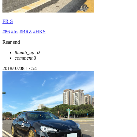
FR-S
#86
#frs
#BRZ
#HKS
Rear end
thumb_up
52
comment
0
2018/07/08 17:54