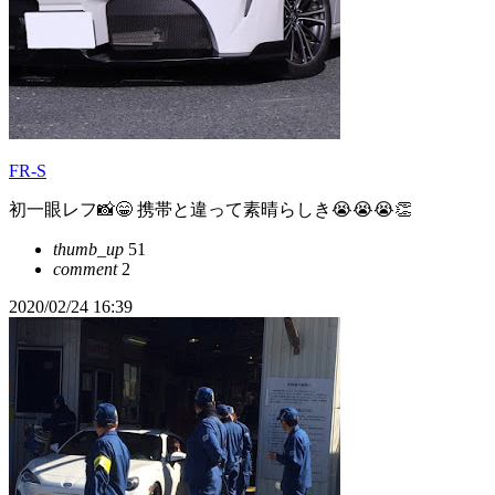
FR-S
初一眼レフ📸😁 携帯と違って素晴らしき😭😭😭👏
thumb_up
51
comment
2
2020/02/24 16:39