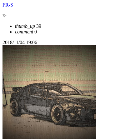
FR-S
✨
thumb_up
39
comment
0
2018/11/04 19:06