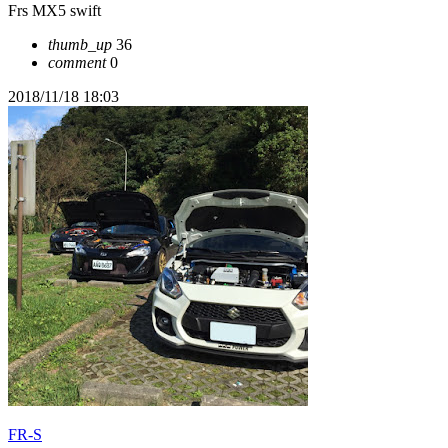
Frs MX5 swift
thumb_up
36
comment
0
2018/11/18 18:03
FR-S