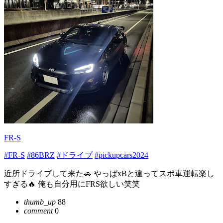
FR-S
#FR-S
#86BRZ
#ドライブ
#pickupcars2024
近所ドライブして来た🚗 やっぱxBと違ってスポ車運転楽し
すぎる🔥 俺も自分用にFRS欲しい笑笑
thumb_up
88
comment
0