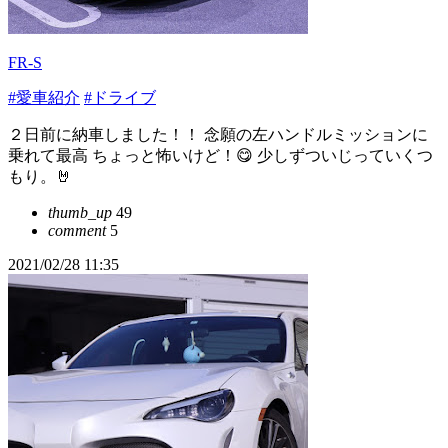
FR-S
#愛車紹介
#ドライブ
２日前に納車しました！！ 念願の左ハンドルミッションに
乗れて最高 ちょっと怖いけど！😋 少しずついじっていくつ
もり。🤘
thumb_up
49
comment
5
2021/02/28 11:35