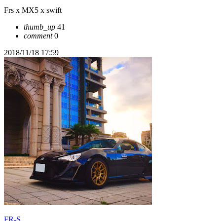
Frs x MX5 x swift
thumb_up
41
comment
0
2018/11/18 17:59
FR-S