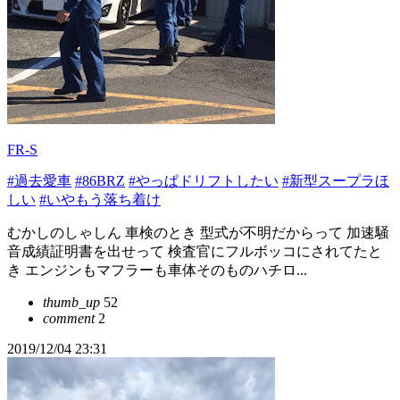
FR-S
#過去愛車
#86BRZ
#やっぱドリフトしたい
#新型スープラほ
しい
#いやもう落ち着け
むかしのしゃしん 車検のとき 型式が不明だからって 加速騒
音成績証明書を出せって 検査官にフルボッコにされてたと
き エンジンもマフラーも車体そのものハチロ...
thumb_up
52
comment
2
2019/12/04 23:31