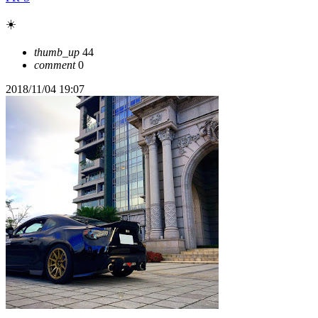
☀️
thumb_up
44
comment
0
2018/11/04 19:07