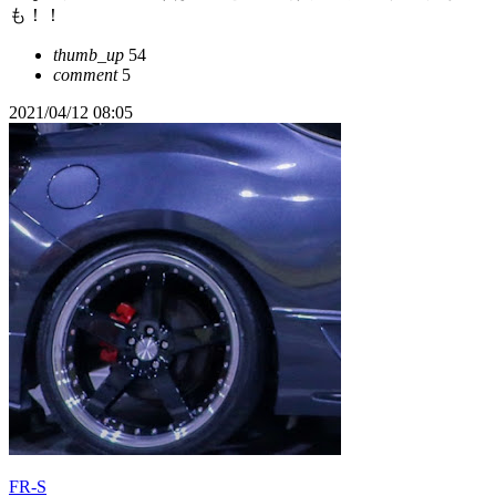
も！！
thumb_up
54
comment
5
2021/04/12 08:05
FR-S