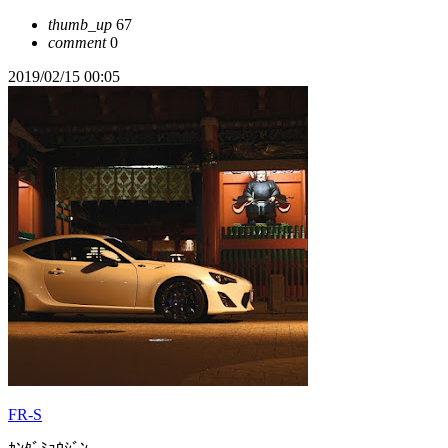
thumb_up
67
comment
0
2019/02/15 00:05
FR-S