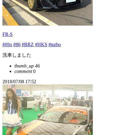
FR-S
##frs
#86
#BRZ
#HKS
#turbo
洗車しました
thumb_up
46
comment
0
2018/07/08 17:52