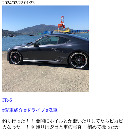
2024/02/22 01:23
FR-S
#愛車紹介
#ドライブ
#洗車
釣り行った！！ 合間にホイルとか磨いたりしてたらピカピ
カなった！！☺️ 帰りは夕日と車の写真！ 初めて撮ったか