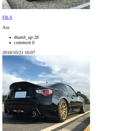
FR-S
Ass
thumb_up
28
comment
0
2018/10/21 16:07