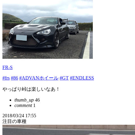
FR-S
#frs
#86
#ADVANホイール
#GT
#ENDLESS
やっぱり峠は楽しいなあ！
thumb_up
46
comment
1
2018/03/24 17:55
注目の車種