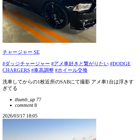
チャージャー SE
#ダッジチャージャー
#アメ車好きと繋がりたい
#DODGE
CHARGERS
#車高調整
#ホイール交換
洗車してからの1枚近所のSABにて撮影 アメ車1台は浮きす
ぎてる
thumb_up
77
comment
8
2026/03/17 18:05