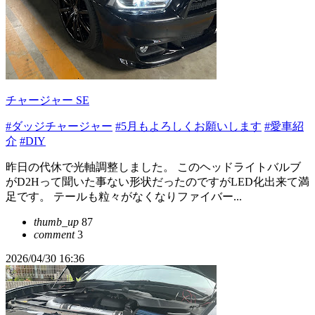
チャージャー SE
#ダッジチャージャー
#5月もよろしくお願いします
#愛車紹
介
#DIY
昨日の代休で光軸調整しました。 このヘッドライトバルブ
がD2Hって聞いた事ない形状だったのですがLED化出来て満
足です。 テールも粒々がなくなりファイバー...
thumb_up
87
comment
3
2026/04/30 16:36