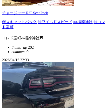
チャージャー R/T Scat Pack
##スキャットパック
##ワイルドスピード
##福徳神社
##コレ
ド室町
コレド室町&福徳神社⛩️
thumb_up
202
comment
0
2026/04/15 22:33