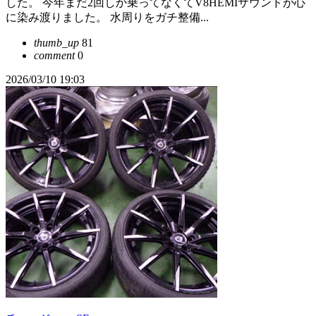
した。 今年まだ2回しか乗ってなくてV8HEMIサウンドが心
に染み渡りました。 水周りをガチ整備...
thumb_up
81
comment
0
2026/03/10 19:03