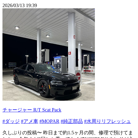
2026/03/13 19:39
チャージャー R/T Scat Pack
#ダッジ
#アメ車
#MOPAR
#純正部品
#水周りリフレッシュ
久しぶりの投稿〜 昨日まで約1.5ヶ月の間、修理で預けてま