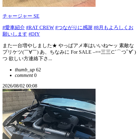
チャージャー SE
#愛車紹介
#RAT CREW
#つながりに感謝
#8月もよろしくお
願いします
#DIY
また一台増やしました★ やっぱアメ車はいいね〜ッ 素敵な
プリケツ(￣∀￣) あ、ちなみに For SALE –==三三⊂´⌒つﾟ∀ﾟ)
つ 欲しい方連絡下さ...
thumb_up
62
comment
0
2026/08/02 00:08