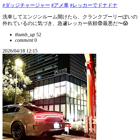
#ダッジチャージャー
#アメ車
#レッカーでドナドナ
洗車してエンジンルーム開けたら、クランクプーリーぽいの
外れているのに気づき、急遽レッカー依頼😨最悪だ〜😱
thumb_up
52
comment
0
2026/04/18 12:15