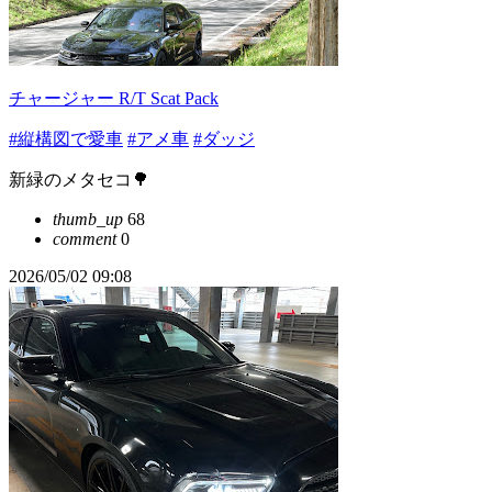
チャージャー R/T Scat Pack
#縦構図で愛車
#アメ車
#ダッジ
新緑のメタセコ🌳
thumb_up
68
comment
0
2026/05/02 09:08