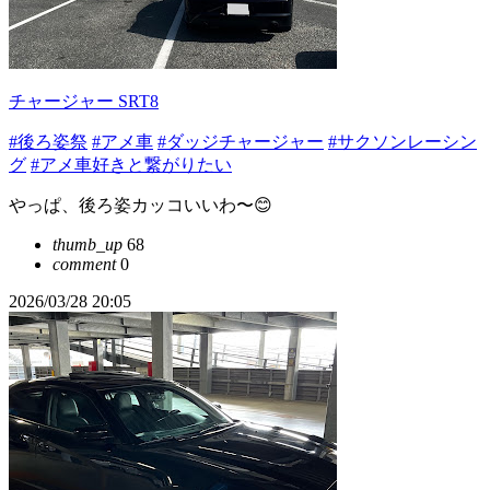
チャージャー SRT8
#後ろ姿祭
#アメ車
#ダッジチャージャー
#サクソンレーシン
グ
#アメ車好きと繋がりたい
やっぱ、後ろ姿カッコいいわ〜😊
thumb_up
68
comment
0
2026/03/28 20:05