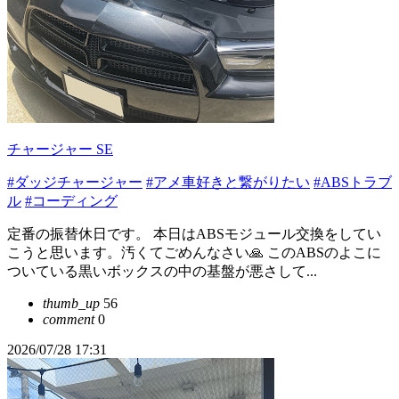
チャージャー SE
#ダッジチャージャー
#アメ車好きと繋がりたい
#ABSトラブ
ル
#コーディング
定番の振替休日です。 本日はABSモジュール交換をしてい
こうと思います。汚くてごめんなさい🙏 このABSのよこに
ついている黒いボックスの中の基盤が悪さして...
thumb_up
56
comment
0
2026/07/28 17:31