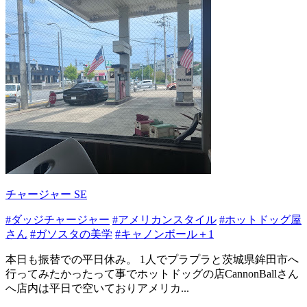
チャージャー SE
#ダッジチャージャー
#アメリカンスタイル
#ホットドッグ屋
さん
#ガソスタの美学
#キャノンボール＋1
本日も振替での平日休み。 1人でプラプラと茨城県鉾田市へ
行ってみたかったって事でホットドッグの店CannonBallさん
へ店内は平日で空いておりアメリカ...