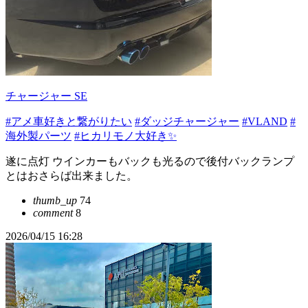
チャージャー SE
#アメ車好きと繋がりたい
#ダッジチャージャー
#VLAND
#
海外製パーツ
#ヒカリモノ大好き✨
遂に点灯 ウインカーもバックも光るので後付バックランプ
とはおさらば出来ました。
thumb_up
74
comment
8
2026/04/15 16:28