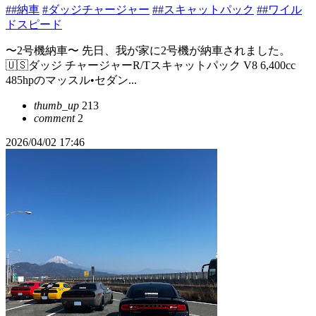
##納車
#ダッジチャージャー
##スキャットパック
##ワイル
ドスピード
〜2号機納車〜 先日、我が家に2号機が納車されました。
🇺🇸ダッジ チャージャーR/Tスキャットパック V8 6,400cc
485hpのマッスル•セダン...
thumb_up
213
comment
2
2026/04/02 17:46