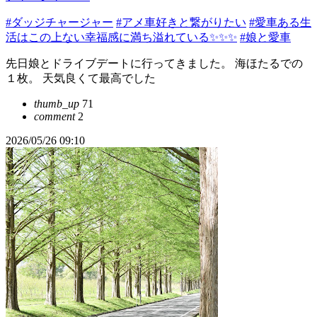
#ダッジチャージャー
#アメ車好きと繋がりたい
#愛車ある生
活はこの上ない幸福感に満ち溢れている✨✨✨
#娘と愛車
先日娘とドライブデートに行ってきました。 海ほたるでの
１枚。 天気良くて最高でした
thumb_up
71
comment
2
2026/05/26 09:10