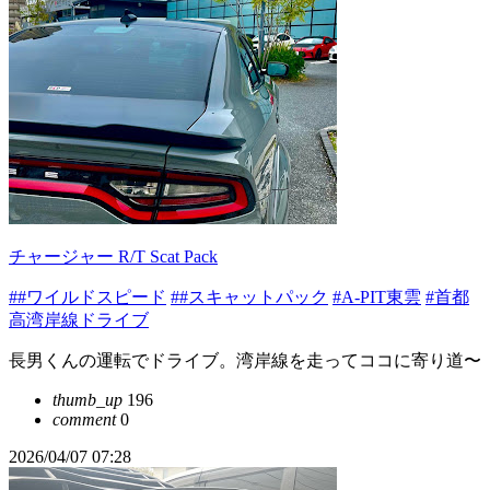
チャージャー R/T Scat Pack
##ワイルドスピード
##スキャットパック
#A-PIT東雲
#首都
高湾岸線ドライブ
長男くんの運転でドライブ。湾岸線を走ってココに寄り道〜
thumb_up
196
comment
0
2026/04/07 07:28