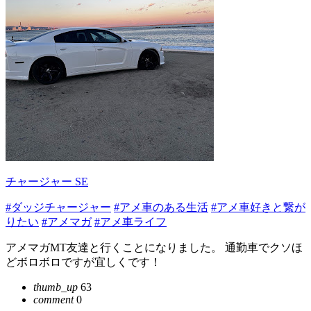
チャージャー SE
#ダッジチャージャー
#アメ車のある生活
#アメ車好きと繋が
りたい
#アメマガ
#アメ車ライフ
アメマガMT友達と行くことになりました。 通勤車でクソほ
どボロボロですが宜しくです！
thumb_up
63
comment
0