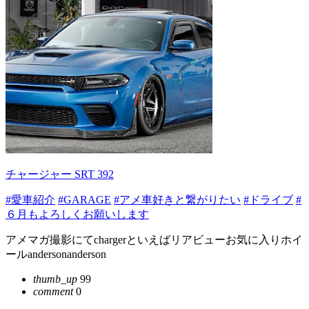
チャージャー SRT 392
#愛車紹介
#GARAGE
#アメ車好きと繋がりたい
#ドライブ
#
６月もよろしくお願いします
アメマガ撮影にてchargerといえばリアビューお気に入りホイ
ールandersonanderson
thumb_up
99
comment
0