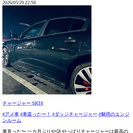
2026/05/29 22:59
チャージャー SRT8
#アメ車
#車直ったー！
#ダッジチャージャー
#魅惑のエンジ
ンルーム
車直った〜 一カ月ぶりや🥲 やっぱりチャージャーは最高の