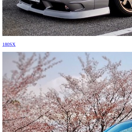
180SX