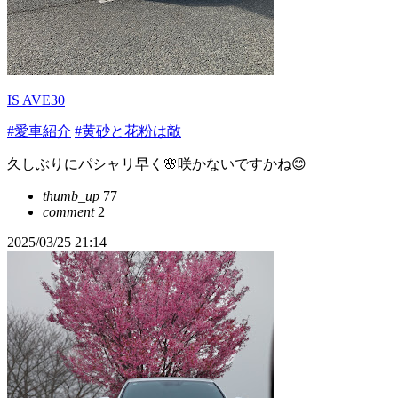
IS AVE30
#愛車紹介
#黄砂と花粉は敵
久しぶりにパシャリ早く🌸咲かないですかね😊
thumb_up
77
comment
2
2025/03/25 21:14