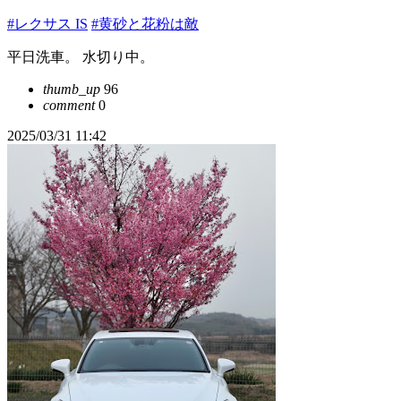
#レクサス IS
#黄砂と花粉は敵
平日洗車。 水切り中。
thumb_up
96
comment
0
2025/03/31 11:42