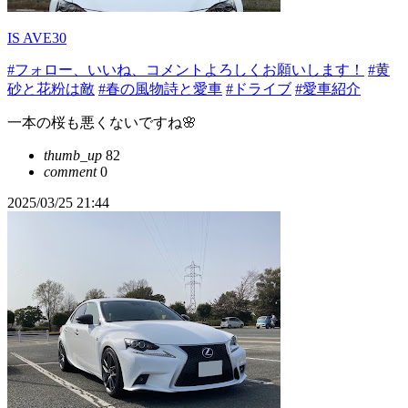
IS AVE30
#フォロー、いいね、コメントよろしくお願いします！
#黄
砂と花粉は敵
#春の風物詩と愛車
#ドライブ
#愛車紹介
一本の桜も悪くないですね🌸
thumb_up
82
comment
0
2025/03/25 21:44