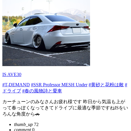
IS AVE30
#T-DEMAND
#SSR Professor MESH Under
#黄砂と花粉は敵
#
ドライブ
#春の風物詩と愛車
カーチューンのみなさんお疲れ様です 昨日から気温も上が
って春っぽくなってきてドライブに最適な季節ですねISをい
ろんな角度から🚗
thumb_up
72
comment
0