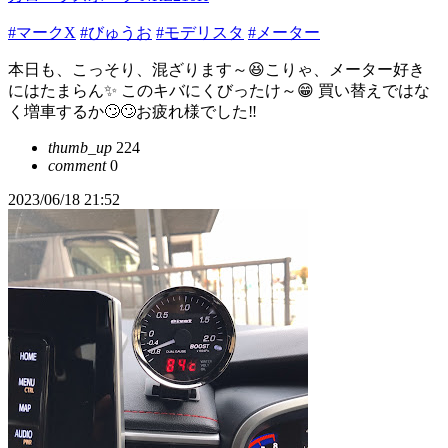
#マークX
#びゅうお
#モデリスタ
#メーター
本日も、こっそり、混ざります～😆こりゃ、メーター好き
にはたまらん✨ このキバにくびったけ～😁 買い替えではな
く増車するか🙄🙄お疲れ様でした‼️
thumb_up
224
comment
0
2023/06/18 21:52