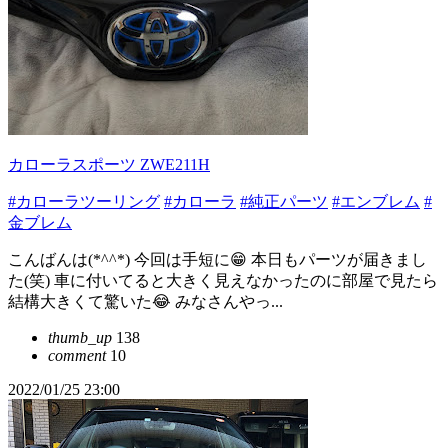
カローラスポーツ ZWE211H
#カローラツーリング
#カローラ
#純正パーツ
#エンブレム
#
金ブレム
こんばんは(*^^*) 今回は手短に😁 本日もパーツが届きまし
た(笑) 車に付いてると大きく見えなかったのに部屋で見たら
結構大きくて驚いた😂 みなさんやっ...
thumb_up
138
comment
10
2022/01/25 23:00