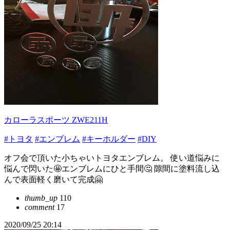
カローラスポーツ ZWE211H
#トヨタ
#エンブレム
#キーホルダー
#DIY
オフ会で頂いた小ちゃいトヨタエンブレム。 使い道悩みに
悩んで閃いた🤩エンブレムにひと手間🤔 隙間に塗料流し込
んで表面軽く磨いて完成🤗
thumb_up
110
comment
17
2020/09/25 20:14