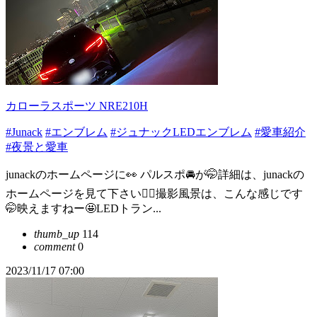
カローラスポーツ NRE210H
#Junack
#エンブレム
#ジュナックLEDエンブレム
#愛車紹介
#夜景と愛車
junackのホームページに👀 パルスポ🚘が🤭詳細は、junackの
ホームページを見て下さい🙇‍♂️撮影風景は、こんな感じです
🤭映えますねー🤩LEDトラン...
thumb_up
114
comment
0
2023/11/17 07:00