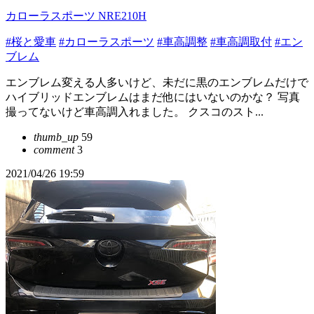
カローラスポーツ NRE210H
#桜と愛車
#カローラスポーツ
#車高調整
#車高調取付
#エン
ブレム
エンブレム変える人多いけど、未だに黒のエンブレムだけで
ハイブリッドエンブレムはまだ他にはいないのかな？ 写真
撮ってないけど車高調入れました。 クスコのスト...
thumb_up
59
comment
3
2021/04/26 19:59