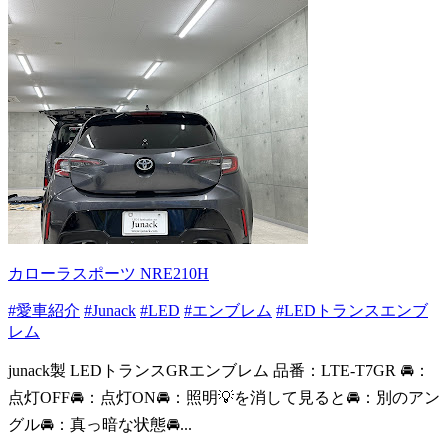
カローラスポーツ NRE210H
#愛車紹介
#Junack
#LED
#エンブレム
#LEDトランスエンブ
レム
junack製 LEDトランスGRエンブレム 品番：LTE-T7GR 🚘：
点灯OFF🚘：点灯ON🚘：照明💡を消して見ると🚘：別のアン
グル🚘：真っ暗な状態🚘...