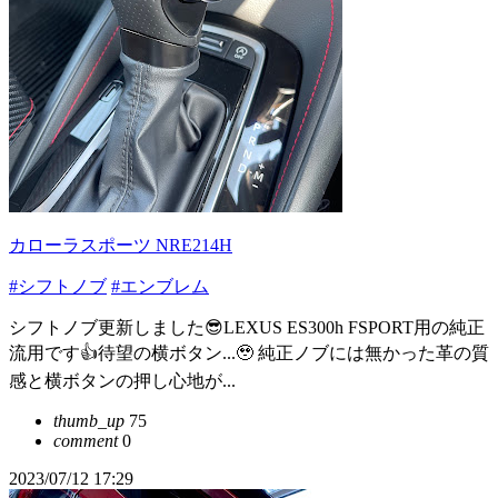
カローラスポーツ NRE214H
#シフトノブ
#エンブレム
シフトノブ更新しました😎LEXUS ES300h FSPORT用の純正
流用です👍待望の横ボタン...🥹 純正ノブには無かった革の質
感と横ボタンの押し心地が...
thumb_up
75
comment
0
2023/07/12 17:29