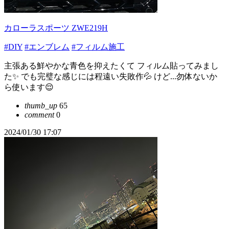
カローラスポーツ ZWE219H
#DIY
#エンブレム
#フィルム施工
主張ある鮮やかな青色を抑えたくて フィルム貼ってみまし
た✨ でも完璧な感じには程遠い失敗作💦 けど...勿体ないか
ら使います😌
thumb_up
65
comment
0
2024/01/30 17:07