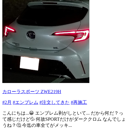
カローラスポーツ ZWE219H
#2月
#エンブレム
#注文してきた
#再施工
こんにちは...😀 エンブレム剥がしといて... だから何だ？っ
て感じだけど💦 何故SPORTだけがダーククロム なんでしょ
うね？🤔 今迄の車全てがメッキ...