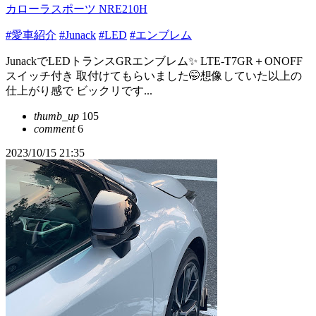
カローラスポーツ NRE210H
#愛車紹介
#Junack
#LED
#エンブレム
JunackでLEDトランスGRエンブレム✨ LTE-T7GR＋ONOFF
スイッチ付き 取付けてもらいました🤭想像していた以上の
仕上がり感で ビックリです...
thumb_up
105
comment
6
2023/10/15 21:35