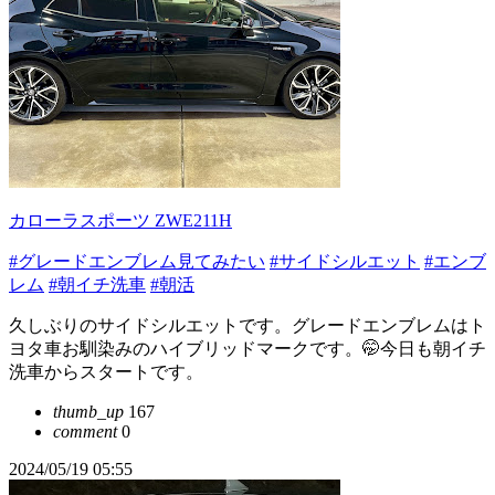
カローラスポーツ ZWE211H
#グレードエンブレム見てみたい
#サイドシルエット
#エンブ
レム
#朝イチ洗車
#朝活
久しぶりのサイドシルエットです。グレードエンブレムはト
ヨタ車お馴染みのハイブリッドマークです。🤭今日も朝イチ
洗車からスタートです。
thumb_up
167
comment
0
2024/05/19 05:55