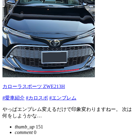
カローラスポーツ ZWE213H
#愛車紹介
#カロスポ
#エンブレム
やっぱエンブレム変えるだけで印象変わりますねー。 次は
何をしようかな…
thumb_up
151
comment
0