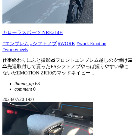
カローラスポーツ NRE214H
#エンブレム
#シフトノブ
#WORK
#work Emotion
#workwheels
仕事終わりにふと撮影📸フロントエンブレム越しの夕焼け🌇
🌅先週取付して貰ったESシフトノブやっぱ握りやすい😁こ
ないだEMOTION ZR10のマッドネイビー...
thumb_up
68
comment
0
2023/07/20 19:01