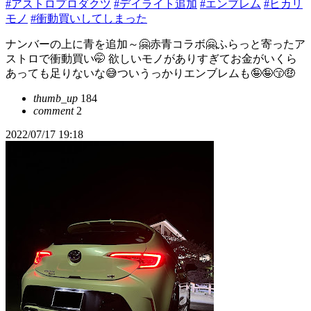
#アストロプロダクツ
#デイライト追加
#エンブレム
#ヒカリ
モノ
#衝動買いしてしまった
ナンバーの上に青を追加～🤗赤青コラボ🤗ふらっと寄ったア
ストロで衝動買い🤭 欲しいモノがありすぎてお金がいくら
あっても足りないな😅ついうっかりエンブレムも🤪🤪😙🤑
thumb_up
184
comment
2
2022/07/17 19:18