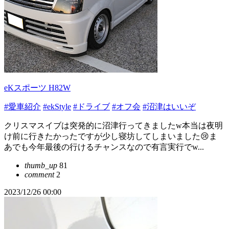
eKスポーツ H82W
#愛車紹介
#ekStyle
#ドライブ
#オフ会
#沼津はいいぞ
クリスマスイブは突発的に沼津行ってきましたw本当は夜明
け前に行きたかったですが少し寝坊してしまいました😢ま
あでも今年最後の行けるチャンスなので有言実行でw...
thumb_up
81
comment
2
2023/12/26 00:00