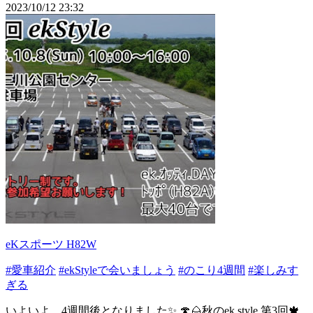
2023/10/12 23:32
eKスポーツ H82W
#愛車紹介
#ekStyleで会いましょう
#のこり4週間
#楽しみす
ぎる
いよいよ、4週間後となりました✨ 🍄🌰秋のek style 第3回🍁