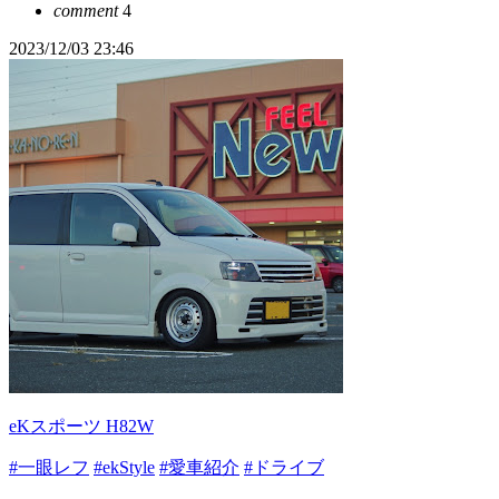
comment
4
2023/12/03 23:46
eKスポーツ H82W
#一眼レフ
#ekStyle
#愛車紹介
#ドライブ