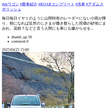
#ekワゴン
#愛車紹介
#ROARコンプリート
#洗車
#アダムス
ポリッシュ
毎日毎日イヤミのように山間特有のレーダーにない小雨が降
り、朝になれば近所のじさまが撒き散らした田畑の砂埃にま
みれ、花粉？などと言う人間にも車にも嫌がらせを...
thumb_up
59
comment
0
2025/04/25 15:00