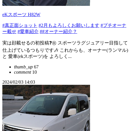
eKスポーツ H82W
#真正面ショット
#2月もよろしくお願いします
#プチオーナ
ー載せ
#愛車紹介
##オーナー紹介？
実は顔載せるの初投稿❓㊗️ スポーツラグジュアリー目指して
仕上げているつもりです🎶 これからも、オーナー(ランマル)
と 愛車(ekスポーツ)を よろしく...
thumb_up
67
comment
10
2024/02/03 14:03