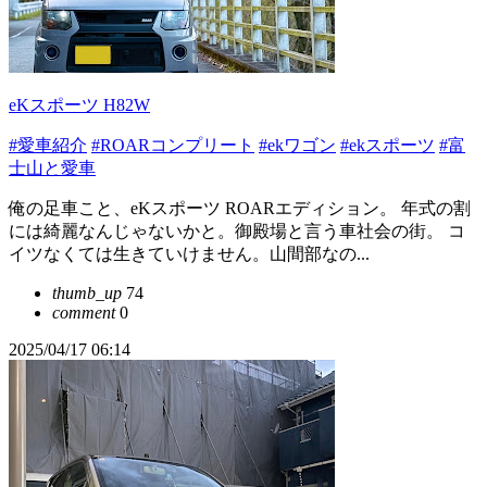
eKスポーツ H82W
#愛車紹介
#ROARコンプリート
#ekワゴン
#ekスポーツ
#富
士山と愛車
俺の足車こと、eKスポーツ ROARエディション。 年式の割
には綺麗なんじゃないかと。御殿場と言う車社会の街。 コ
イツなくては生きていけません。山間部なの...
thumb_up
74
comment
0
2025/04/17 06:14