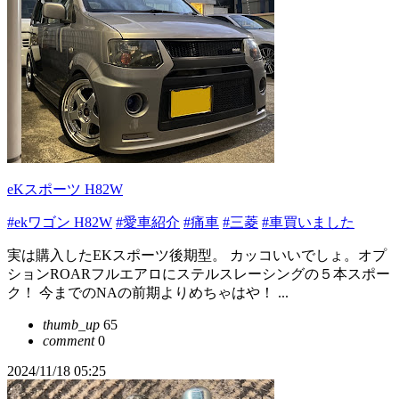
eKスポーツ H82W
#ekワゴン H82W
#愛車紹介
#痛車
#三菱
#車買いました
実は購入したEKスポーツ後期型。 カッコいいでしょ。オプ
ションROARフルエアロにステルスレーシングの５本スポー
ク！ 今までのNAの前期よりめちゃはや！ ...
thumb_up
65
comment
0
2024/11/18 05:25