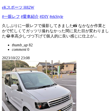
eKスポーツ H82W
#一眼レフ
#愛車紹介
#DIY
#ekStyle
久しぶりに一眼レフで撮影してきました📸 なかなか作業と
かで忙しくてガッツリ撮れなかった間に見た目が変わりまし
た😂車高少しづつ下げて個人的に良い感じに仕上が...
thumb_up
82
comment
0
2023/10/22 23:08