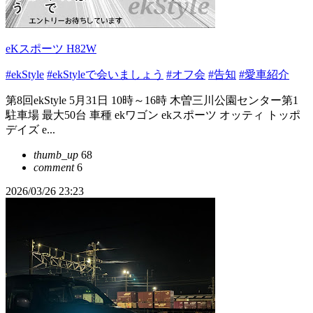
eKスポーツ H82W
#ekStyle
#ekStyleで会いましょう
#オフ会
#告知
#愛車紹介
第8回ekStyle 5月31日 10時～16時 木曽三川公園センター第1
駐車場 最大50台 車種 ekワゴン ekスポーツ オッティ トッポ
デイズ e...
thumb_up
68
comment
6
2026/03/26 23:23