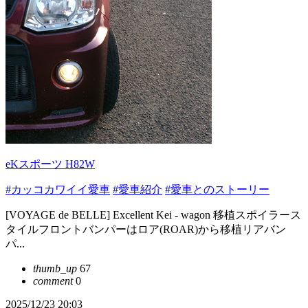
eKスポーツ H82W
#カッコカワイイ愛車
#愛車紹介
#愛車とのストーリー
[VOYAGE de BELLE] Excellent Kei - wagon 移植スポイラース
タイルフロントバンパーはロア(ROAR)から移植リアバン
パ...
thumb_up
67
comment
0
2025/12/23 20:03