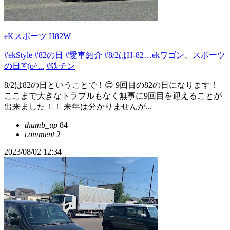
eKスポーツ H82W
#ekStyle
#82の日
#愛車紹介
#8/2はH-82…ekワゴン、スポーツ
の日➰(o^...
#鉄チン
8/2は82の日ということで！😊 9回目の82の日になります！
ここまで大きなトラブルもなく無事に9回目を迎えることが
出来ました！！ 来年は分かりませんが...
thumb_up
84
comment
2
2023/08/02 12:34