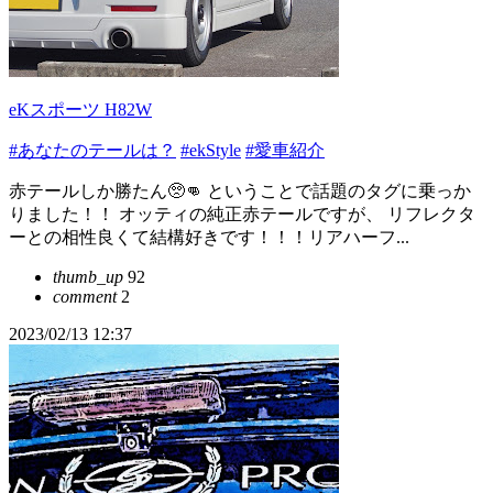
eKスポーツ H82W
#あなたのテールは？
#ekStyle
#愛車紹介
赤テールしか勝たん🥺👊 ということで話題のタグに乗っか
りました！！ オッティの純正赤テールですが、 リフレクタ
ーとの相性良くて結構好きです！！！リアハーフ...
thumb_up
92
comment
2
2023/02/13 12:37