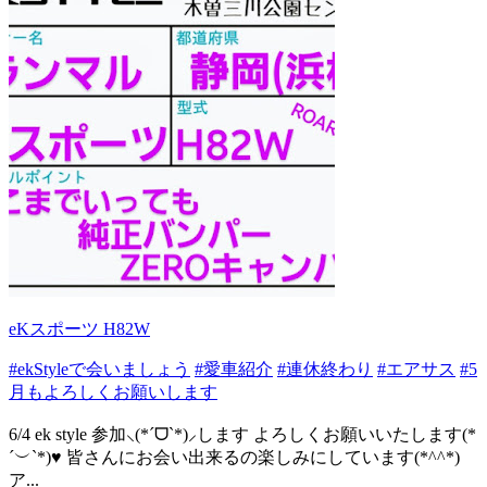
eKスポーツ H82W
#ekStyleで会いましょう
#愛車紹介
#連休終わり
#エアサス
#5
月もよろしくお願いします
6/4 ek style 参加⸜(*ˊᗜˋ*)⸝します よろしくお願いいたします(*
´︶`*)♥️ 皆さんにお会い出来るの楽しみにしています(*^^*)
ア...