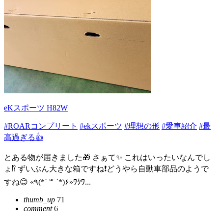
eKスポーツ H82W
#ROARコンプリート
#ekスポーツ
#理想の形
#愛車紹介
#最
高過ぎる👍
とある物が届きました🎁 さぁて✨ これはいったいなんでし
ょ⁉️ ずいぶん大きな箱ですね❗どうやら自動車部品のようで
すね😊 «٩(*´ ꒳ `*)۶»ﾜｸﾜ...
thumb_up
71
comment
6