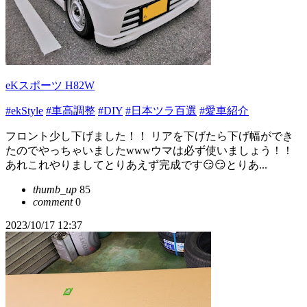
eKスポーツ H82W
#ekStyle
#車高調整
#DIY
#日本ツラ百選
#愛車紹介
フロント少し下げました！！ リアを下げたら下げ幅ができ
たのでやっちゃいましたwwwウマは必ず使いましょう！！
あれこれやりましてとりあえず完成です😏😏とりあ...
thumb_up
85
comment
0
2023/10/17 12:37