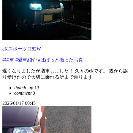
eKスポーツ H82W
#納車
#愛車紹介
#ぱぱっと撮った写真
遅くなりましたが増車しました！ 久々のekです。 親から譲
り受けたので大切に乗れる所まで乗ります！
thumb_up
13
comment
0
2026/01/17 00:45