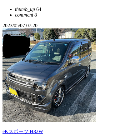
thumb_up
64
comment
8
2023/05/07 07:20
eKスポーツ H82W