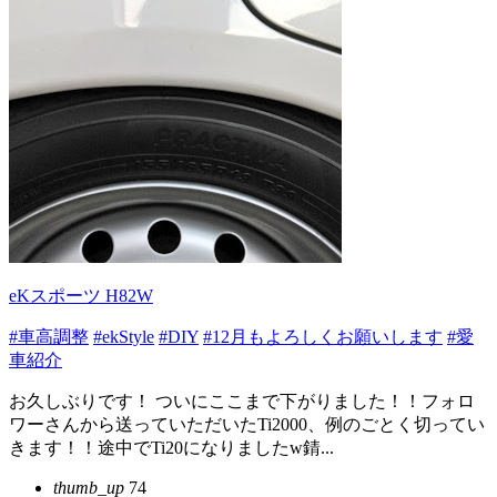
eKスポーツ H82W
#車高調整
#ekStyle
#DIY
#12月もよろしくお願いします
#愛
車紹介
お久しぶりです！ ついにここまで下がりました！！フォロ
ワーさんから送っていただいたTi2000、例のごとく切ってい
きます！！途中でTi20になりましたw錆...
thumb_up
74