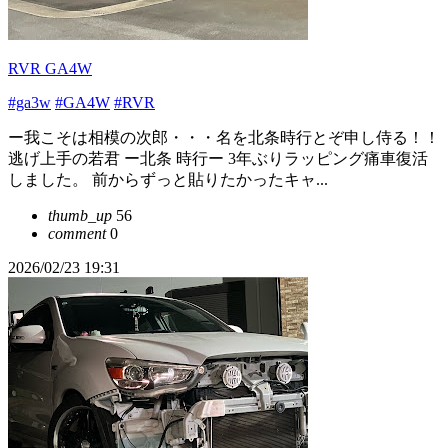
RVR GA4W
#ga3w
#GA4W
#RVR
ー我こそは相模の次郎・・・名を北条時行とぞ申し侍る！！
逃げ上手の若君 ー北条 時行ー 3年ぶりラッピング痛車復活
しました。 前からずっと貼りたかったキャ...
thumb_up
56
comment
0
2026/02/23 19:31