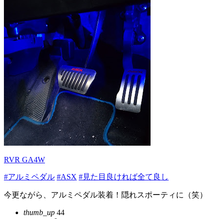
RVR GA4W
#アルミペダル
#ASX
#見た目良ければ全て良し
今更ながら、アルミペダル装着！隠れスポーティに（笑）
thumb_up
44