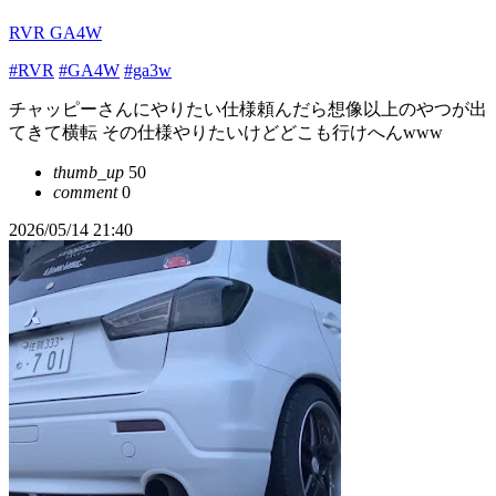
RVR GA4W
#RVR
#GA4W
#ga3w
チャッピーさんにやりたい仕様頼んだら想像以上のやつが出
てきて横転 その仕様やりたいけどどこも行けへんwww
thumb_up
50
comment
0
2026/05/14 21:40