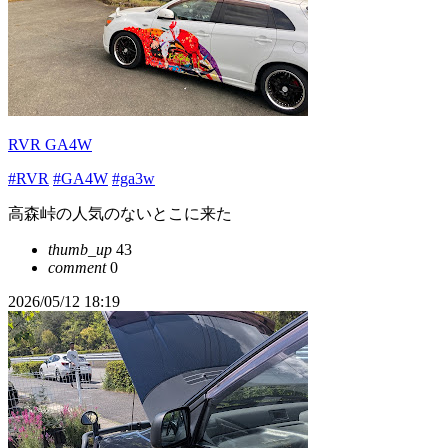
RVR GA4W
#RVR
#GA4W
#ga3w
高森峠の人気のないとこに来た
thumb_up
43
comment
0
2026/05/12 18:19