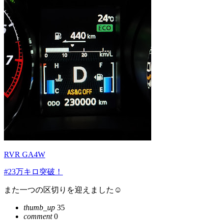
RVR GA4W
#23万キロ突破！
また一つの区切りを迎えました☺️
thumb_up
35
comment
0