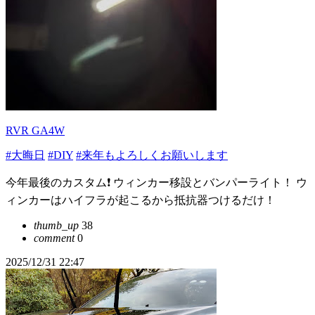
RVR GA4W
#大晦日
#DIY
#来年もよろしくお願いします
今年最後のカスタム❗️ ウィンカー移設とバンパーライト！ ウ
ィンカーはハイフラが起こるから抵抗器つけるだけ！
thumb_up
38
comment
0
2025/12/31 22:47