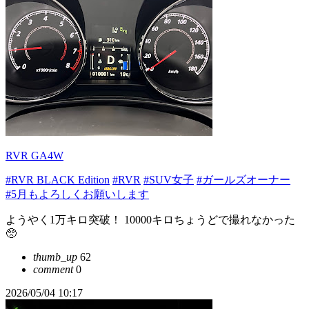
RVR GA4W
#RVR BLACK Edition
#RVR
#SUV女子
#ガールズオーナー
#5月もよろしくお願いします
ようやく1万キロ突破！ 10000キロちょうどで撮れなかった
🥺
thumb_up
62
comment
0
2026/05/04 10:17