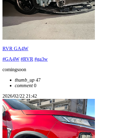
RVR GA4W
#GA4W
#RVR
#ga3w
comingsoon
thumb_up
47
comment
0
2026/02/22 21:42