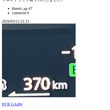
thumb_up
47
comment
0
2026/03/12 21:11
RVR GA4W