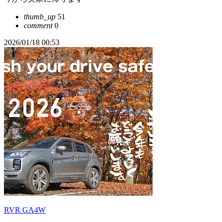
thumb_up
51
comment
0
2026/01/18 00:53
RVR GA4W