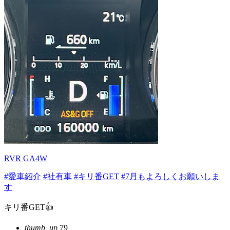
RVR GA4W
#愛車紹介
#社有車
#キリ番GET
#7月もよろしくお願いしま
す
キリ番GET👍
thumb_up
79