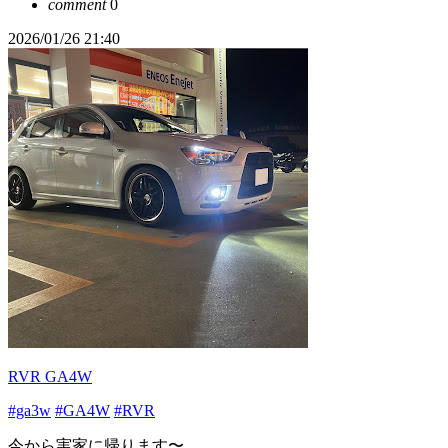
comment
0
2026/01/26 21:40
RVR GA4W
#ga3w
#GA4W
#RVR
今から実家に帰ります〜