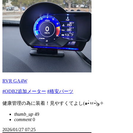
RVR GA4W
#ODB2追加メーター
#格安パーツ
健康管理の為に装着！見やすくてよし(๑•̀ㅂ•́)و✧
thumb_up
49
comment
0
2026/01/27 07:25