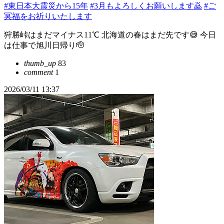
#東日本大震災から15年
#3月もよろしくお願いします🙇
#ご
冥福をお祈りいたします
狩勝峠はまだマイナス11℃ 北海道の春はまだ先です😅 今日
は仕事で旭川日帰り🫡
thumb_up
83
comment
1
2026/03/11 13:37