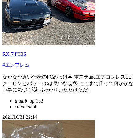
RX-7 FC3S
#エンブレム
なかなか近い仕様のFCめっけ🚗 重ステandエアコンレス👌🏻
タービンとパワーFCは良いなぁ😙 ここまで作って何かがな
い事に気づく😇 おわかりいただけただ...
thumb_up
133
comment
4
2021/10/31 22:14