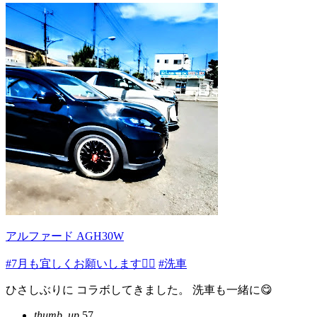
アルファード AGH30W
#7月も宜しくお願いします🙇‍♂️
#洗車
ひさしぶりに コラボしてきました。 洗車も一緒に😋
thumb_up
57