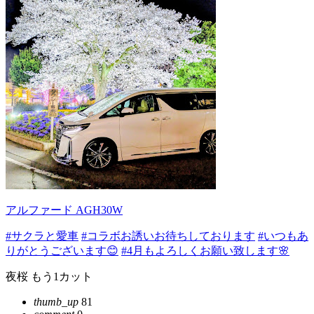
アルファード AGH30W
#サクラと愛車
#コラボお誘いお待ちしております
#いつもあ
りがとうございます😊
#4月もよろしくお願い致します🌸
夜桜 もう1カット
thumb_up
81