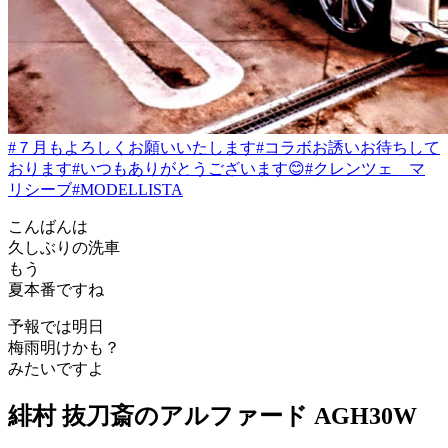
#７月もよろしくお願いいたします
#コラボお誘いお待ちして
おります
#いつもありがとうございます😊
#クレンツェ マ
リシーブ
#MODELLISTA
こんばんは
久しぶりの洗車
もう
夏本番ですね
予報では明日
梅雨明けかも？
みたいですよ
緋村 抜刀斎のアルファード AGH30W