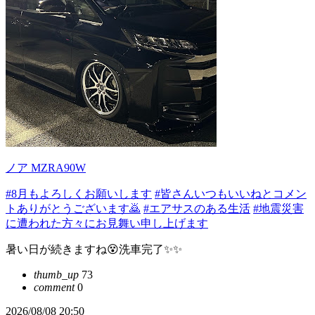
ノア MZRA90W
#8月もよろしくお願いします
#皆さんいつもいいねとコメン
トありがとうございます🙇
#エアサスのある生活
#地震災害
に遭われた方々にお見舞い申し上げます
暑い日が続きますね😵洗車完了✨✨
thumb_up
73
comment
0
2026/08/08 20:50