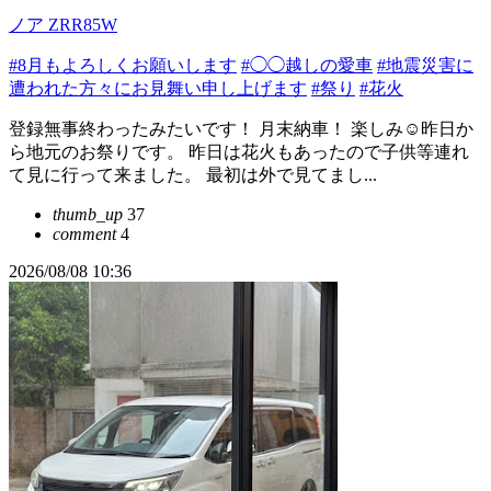
ノア ZRR85W
#8月もよろしくお願いします
#◯◯越しの愛車
#地震災害に
遭われた方々にお見舞い申し上げます
#祭り
#花火
登録無事終わったみたいです！ 月末納車！ 楽しみ☺️昨日か
ら地元のお祭りです。 昨日は花火もあったので子供等連れ
て見に行って来ました。 最初は外で見てまし...
thumb_up
37
comment
4
2026/08/08 10:36