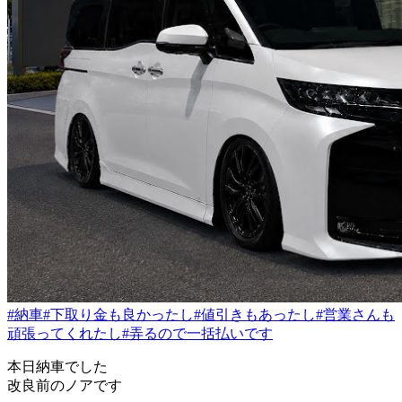
#納車
#下取り金も良かったし
#値引きもあったし
#営業さんも
頑張ってくれたし
#弄るので一括払いです
本日納車でした
改良前のノアです