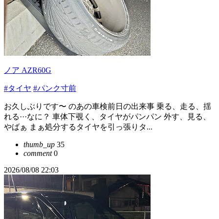
ノア AZR60G
#タイヤ
#パンク寸前
お久しぶりです〜 のあの車検前日の出来事 乗る、走る、揺
れる···なに？ 車体下覗く、タイヤがパンパン 外す、見る、
やばぁ まぁ処分するタイヤを引っ張りタ...
thumb_up
35
comment
0
2026/08/08 22:03