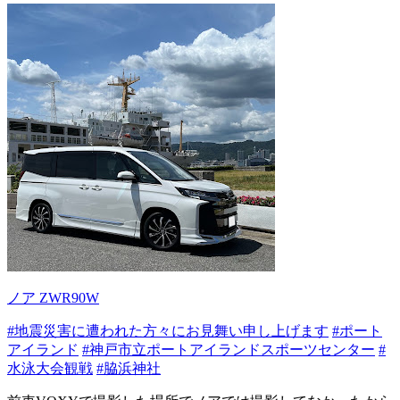
ノア ZWR90W
#地震災害に遭われた方々にお見舞い申し上げます
#ポート
アイランド
#神戸市立ポートアイランドスポーツセンター
#
水泳大会観戦
#脇浜神社