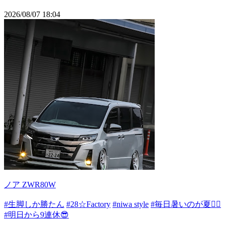
2026/08/07 18:04
ノア ZWR80W
#生脚しか勝たん
#28☆Factory
#niwa style
#毎日暑いのが夏💁‍♂️
#明日から9連休😎