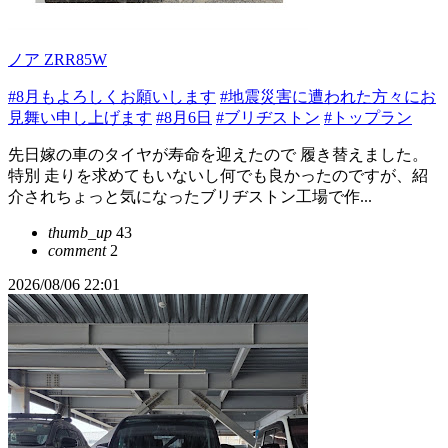
ノア ZRR85W
#8月もよろしくお願いします
#地震災害に遭われた方々にお
見舞い申し上げます
#8月6日
#ブリヂストン
#トップラン
先日嫁の車のタイヤが寿命を迎えたので 履き替えました。
特別 走りを求めてもいないし何でも良かったのですが、紹
介されちょっと気になったブリヂストン工場で作...
thumb_up
43
comment
2
2026/08/06 22:01