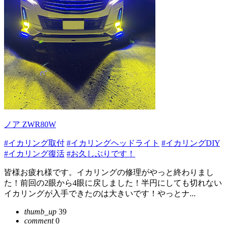
ノア ZWR80W
#イカリング取付
#イカリングヘッドライト
#イカリングDIY
#イカリング復活
#お久しぶりです！
皆様お疲れ様です。イカリングの修理がやっと終わりまし
た！前回の2眼から4眼に戻しました！半円にしても切れない
イカリングが入手できたのは大きいです！やっとナ...
thumb_up
39
comment
0