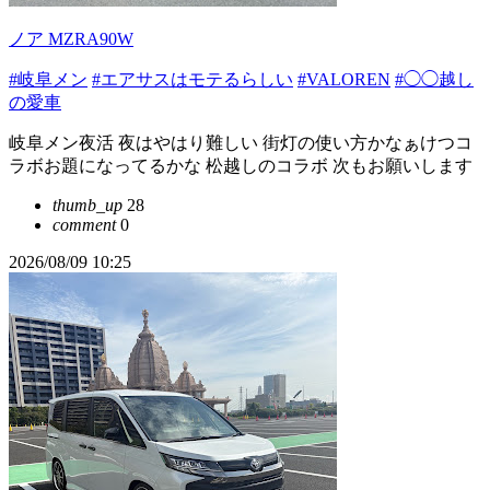
ノア MZRA90W
#岐阜メン
#エアサスはモテるらしい
#VALOREN
#◯◯越し
の愛車
岐阜メン夜活 夜はやはり難しい 街灯の使い方かなぁけつコ
ラボお題になってるかな 松越しのコラボ 次もお願いします
thumb_up
28
comment
0
2026/08/09 10:25