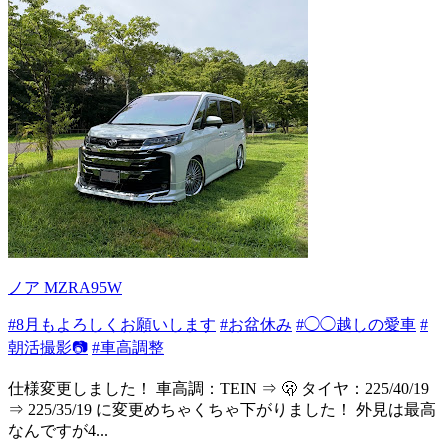
ノア MZRA95W
#8月もよろしくお願いします
#お盆休み
#◯◯越しの愛車
#
朝活撮影📷
#車高調整
仕様変更しました！ 車高調：TEIN ⇒ 🫢 タイヤ：225/40/19
⇒ 225/35/19 に変更めちゃくちゃ下がりました！ 外見は最高
なんですが4...