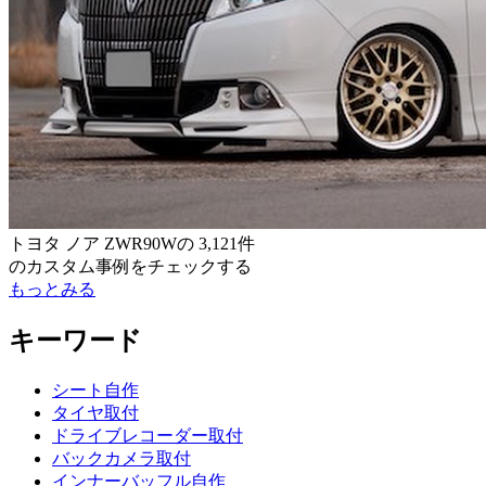
トヨタ ノア ZWR90W
の
3,121件
のカスタム事例をチェックする
もっとみる
キーワード
シート自作
タイヤ取付
ドライブレコーダー取付
バックカメラ取付
インナーバッフル自作