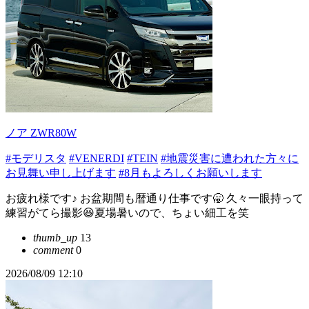
ノア ZWR80W
#モデリスタ
#VENERDI
#TEIN
#地震災害に遭われた方々に
お見舞い申し上げます
#8月もよろしくお願いします
お疲れ様です♪ お盆期間も暦通り仕事です🥱 久々一眼持って
練習がてら撮影😆夏場暑いので、ちょい細工を笑
thumb_up
13
comment
0
2026/08/09 12:10