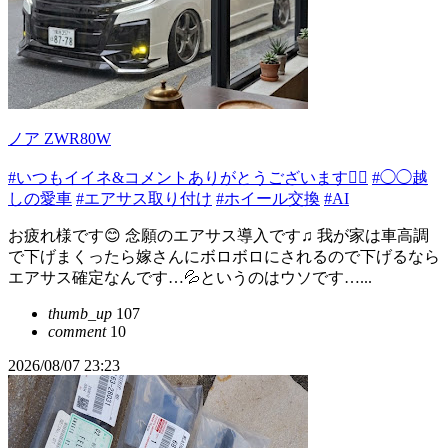
ノア ZWR80W
#いつもイイネ&コメントありがとうございます🙇‍♂️
#◯◯越
しの愛車
#エアサス取り付け
#ホイール交換
#AI
お疲れ様です😊 念願のエアサス導入です♫ 我が家は車高調
で下げまくったら嫁さんにボロボロにされるので下げるなら
エアサス確定なんです…💦というのはウソです…...
thumb_up
107
comment
10
2026/08/07 23:23