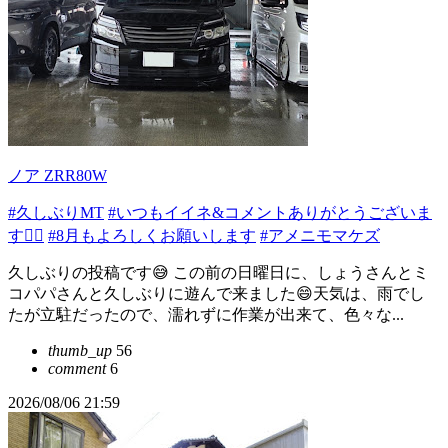
ノア ZRR80W
#久しぶりMT
#いつもイイネ&コメントありがとうございま
す🙇‍♂️
#8月もよろしくお願いします
#アメニモマケズ
久しぶりの投稿です😅 この前の日曜日に、しょうさんとミ
コパパさんと久しぶりに遊んで来ました😄天気は、雨でし
たが立駐だったので、濡れずに作業が出来て、色々な...
thumb_up
56
comment
6
2026/08/06 21:59