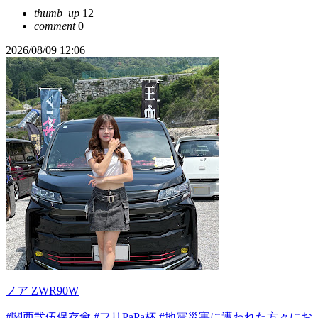
thumb_up
12
comment
0
2026/08/09 12:06
ノア ZWR90W
#関西弐伍保存會
#フリPaPa杯
#地震災害に遭われた方々にお