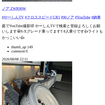
ノア ZWR90W
#やーしんTV
#クロススピードCR5
#90ノア
#YouTube
#納車
庭でYouTube撮影🤣 やーしんTVで検索と登録よろしくお願
いします🤩S-Xグレード乗ってます‼️ 8人乗りです👍ライトも
かっこいい👍
thumb_up
149
comment
0
2026/08/08 22:11