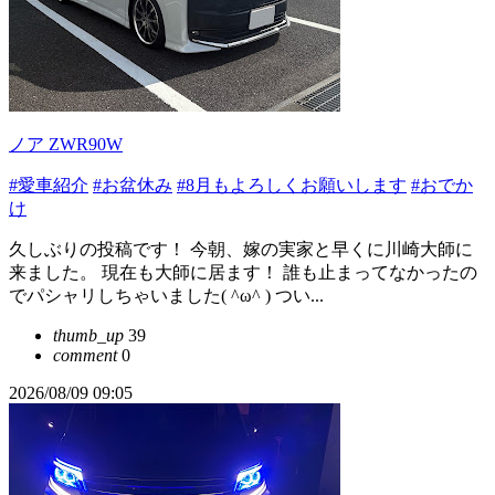
ノア ZWR90W
#愛車紹介
#お盆休み
#8月もよろしくお願いします
#おでか
け
久しぶりの投稿です！ 今朝、嫁の実家と早くに川崎大師に
来ました。 現在も大師に居ます！ 誰も止まってなかったの
でパシャリしちゃいました( ^ω^ ) つい...
thumb_up
39
comment
0
2026/08/09 09:05