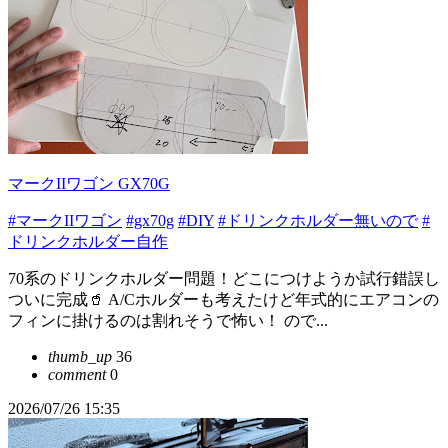
マークIIワゴン GX70G
#マークIIワゴン
#gx70g
#DIY
#ドリンクホルダー無いので
#
ドリンクホルダー自作
70系のドリンクホルダー問題！どこにつけようか試行錯誤し
ついに完成🥤 A/Cホルダーも考えたけど年式的にエアコンの
フィンに掛けるのは割れそうで怖い！ ので...
thumb_up
36
comment
0
2026/07/26 15:35