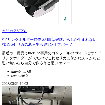
セリカ ZZT231
#ドリンクホルダー自作
#創造は破壊からしか生まれない
#DIY
#セリカのある生活
#ワンオフパーツ
最近カー用品で86/BRZ専用のコンソールの サイドに付くド
リンクホルダーが でたのでこれセリカに付かねぇ～かなと
思い無いなら自分で作ろうと思い オマー...
thumb_up
68
comment
0
2023/05/21 10:03