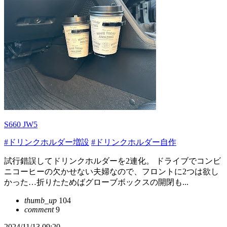
S660 JW5
#ドリンクホルダー増設
#ドリンクホルダー自作
試行錯誤してドリンクホルダーを2連化。 ドライブでコンビ
ニコーヒーの欠かせない夫婦なので、フロントに2つは欲し
かった…折りたためばグローブボックスの開閉も...
thumb_up
104
comment
9
2024/11/13 09:20