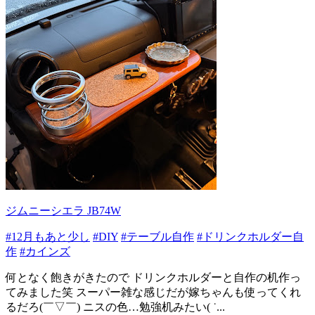
ジムニーシエラ JB74W
#12月もあと少し
#DIY
#テーブル自作
#ドリンクホルダー自
作
#カインズ
何となく飽きがきたので ドリンクホルダーと自作の机作っ
てみました笑 スーパー雑な感じだが嫁ちゃんも使ってくれ
るだろ(￣▽￣) ニスの色…勉強机みたい( ˙...