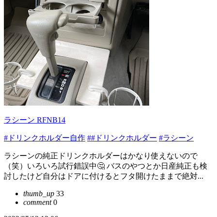
ラシーン RFNB14
#ドリンクホルダー自作
##ドリンクホルダー
#ラシーン
ラシーンの純正ドリンクホルダーはかなり使えないので
（笑）いろいろ試行錯誤中🤔 バスのやつとか日産純正も検
討したけど自分はドアに付けるとフタ開けたままで絶対...
thumb_up
33
comment
0