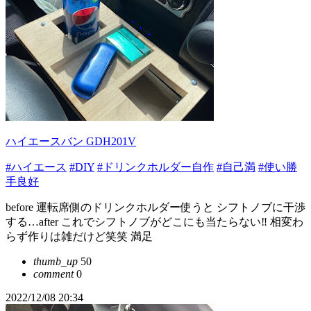
ハイエースバン GDH201V
#ハイエース
#DIY
#ドリンクホルダー自作
#自己満
#使い勝
手良好
before 運転席側のドリンクホルダー使うと シフトノブに干渉
する…after これでシフトノブがどこにも当たらない‼️ 相変わ
らず作りは雑だけど笑笑 満足
thumb_up
50
comment
0
2022/12/08 20:34