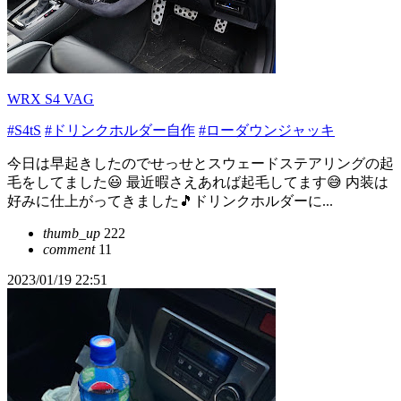
WRX S4 VAG
#S4tS
#ドリンクホルダー自作
#ローダウンジャッキ
今日は早起きしたのでせっせとスウェードステアリングの起
毛をしてました😃 最近暇さえあれば起毛してます😅 内装は
好みに仕上がってきました🎵ドリンクホルダーに...
thumb_up
222
comment
11
2023/01/19 22:51