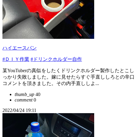
ハイエースバン
#ＤＩＹ作業
#ドリンクホルダー自作
某YouTuberの真似をしたくドリンクホルダー製作したとこし
っかり失敗しました。嫁に見せたらすぐ手直ししろとの辛口
コメントを頂きました。その内手直ししよ...
thumb_up
40
comment
0
2022/04/24 19:11