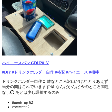
ハイエースバン GDH201V
#DIY
#ドリンクホルダー自作
#格安
#ハイエース
#相棒
ドリンクホルダー自作🥤 雑なところ沢山だけど とりあえず
当分の間はこれでいきます😂 なんだかんだ 今のところ問題
なし⭕️ あとは少し調整するのみ
thumb_up
62
comment
2