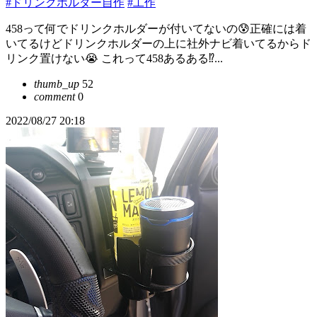
#ドリンクホルダー自作
#工作
458って何でドリンクホルダーが付いてないの😰正確には着
いてるけどドリンクホルダーの上に社外ナビ着いてるからド
リンク置けない😭 これって458あるある⁉️...
thumb_up
52
comment
0
2022/08/27 20:18