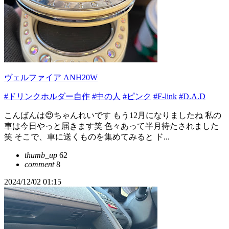
ヴェルファイア ANH20W
#ドリンクホルダー自作
#中の人
#ピンク
#F-link
#D.A.D
こんばんは😍ちゃんれいです もう12月になりましたね 私の
車は今日やっと届きます笑 色々あって半月待たされました
笑 そこで、車に送くものを集めてみると ド...
thumb_up
62
comment
8
2024/12/02 01:15