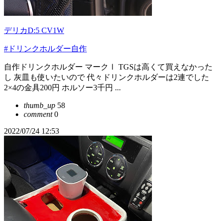
デリカD:5 CV1W
#ドリンクホルダー自作
自作ドリンクホルダー マークⅠ TGSは高くて買えなかった
し 灰皿も使いたいので 代々ドリンクホルダーは2連でした
2×4の金具200円 ホルソー3千円 ...
thumb_up
58
comment
0
2022/07/24 12:53