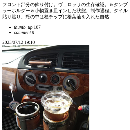
フロント部分の飾り付け。ヴェロッサの生存確認。＆タンブ
ラーホルダー＆小物置き皿インした状態。制作過程。タイル
貼り貼り。瓶の中は桧チップに檜葉油を入れた自然...
thumb_up
107
comment
9
2023/07/12 19:10