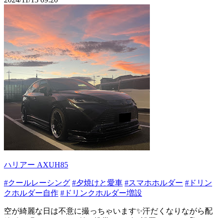
ハリアー AXUH85
#クールレーシング
#夕焼けと愛車
#スマホホルダー
#ドリン
クホルダー自作
#ドリンクホルダー増設
空が綺麗な日は不意に撮っちゃいます✨汗だくなりながら配