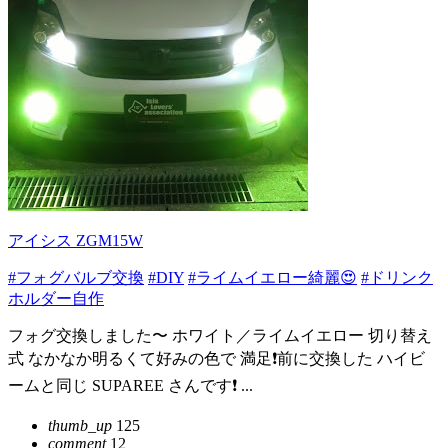
アイシス ZGM15W
#フォグバルブ交換
#DIY
#ライムイエロー綺麗😍
#ドリンク
ホルダー自作
フォグ交換しました〜 ホワイト／ライムイエロー 切り替え
式 なかなか明るくて好みの色で 満足❗前に交換した ハイビ
ームと同じ SUPAREE さんです❗ ...
thumb_up
125
comment
12