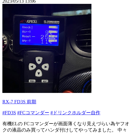
2023/05/13 13:06
RX-7 FD3S 前期
#FD3S
#FCコマンダー
#ドリンクホルダー自作
有機ELの FCコマンダーが画面薄くなり見えづらい為ヤフオ
クの液晶のみ買ってハンダ付けしてやってみました。 中々