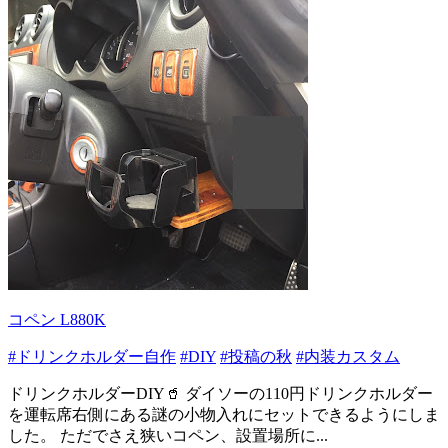
コペン L880K
#ドリンクホルダー自作
#DIY
#投稿の秋
#内装カスタム
ドリンクホルダーDIY🥤 ダイソーの110円ドリンクホルダー
を運転席右側にある謎の小物入れにセットできるようにしま
した。 ただでさえ狭いコペン、設置場所に...