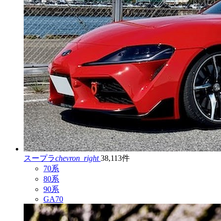
スープラ
chevron_right
38,113件
70系
80系
90系
GA70