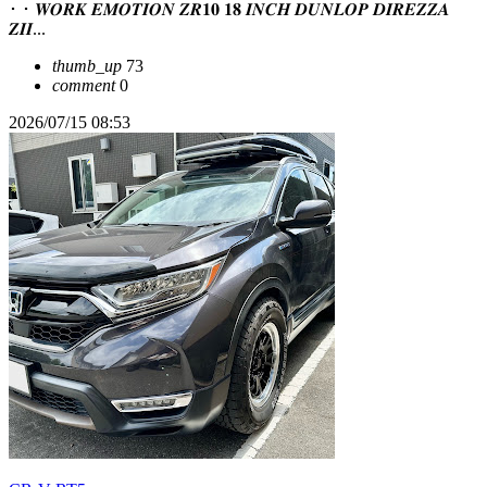
･ ･ 𝑾𝑶𝑹𝑲 𝑬𝑴𝑶𝑻𝑰𝑶𝑵 𝒁𝑹𝟏𝟎 𝟏𝟖 𝑰𝑵𝑪𝑯 𝑫𝑼𝑵𝑳𝑶𝑷 𝑫𝑰𝑹𝑬𝒁𝒁𝑨
𝒁𝑰𝑰...
thumb_up
73
comment
0
2026/07/15 08:53