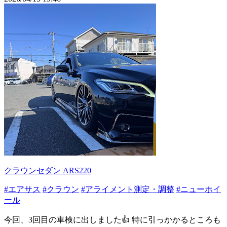
クラウンセダン ARS220
#エアサス
#クラウン
#アライメント測定・調整
#ニューホイ
ール
今回、3回目の車検に出しました👍 特に引っかかるところも