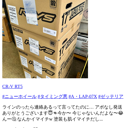
CR-V RT5
#ニューホイール
#タイミング悪
#A・LAP-07X
#ゼッテリア
ラインのったら連絡あるって言ってたのに… アポなし発送
ありがとうございます😇👊今か〜 今じゃないんだよな〜😂
んー🤔 なんかイマイチw 塗装も肌イマイチだし...