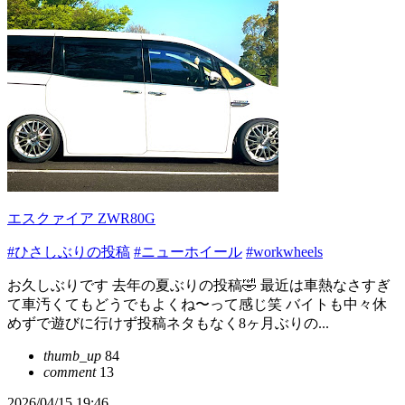
エスクァイア ZWR80G
#ひさしぶりの投稿
#ニューホイール
#workwheels
お久しぶりです 去年の夏ぶりの投稿🤣 最近は車熱なさすぎ
て車汚くてもどうでもよくね〜って感じ笑 バイトも中々休
めずで遊びに行けず投稿ネタもなく8ヶ月ぶりの...
thumb_up
84
comment
13
2026/04/15 19:46