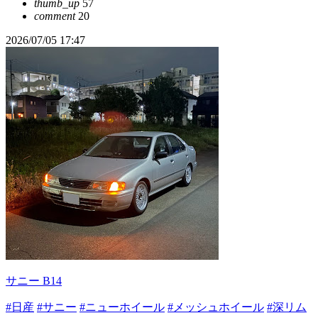
thumb_up
57
comment
20
2026/07/05 17:47
サニー B14
#日産
#サニー
#ニューホイール
#メッシュホイール
#深リム