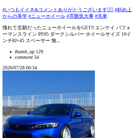
#いつもイイネ&コメントありがとうございます🙇‍♂️
#斜め上
からの美学
#ニューホイール
#雰囲気大事
#洗車
憧れて念願だったニューホイールをGET‼️ エンケイ パフォ
ーマンスライン PF05 ダークシルバー ホイールサイズ 19イ
ンチ8J+45 スペーサー 無...
thumb_up
129
comment
34
2026/07/28 06:34