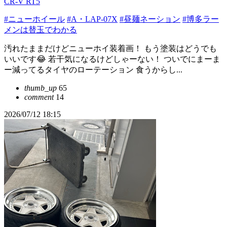
CR-V RT5
#ニューホイール
#A・LAP-07X
#昼麺ネーション
#博多ラー
メンは替玉でわかる
汚れたままだけどニューホイ装着画！ もう塗装はどうでも
いいです😂 若干気になるけどしゃーない！ ついでにまーま
ー減ってるタイヤのローテーション 食うからし...
thumb_up
65
comment
14
2026/07/12 18:15