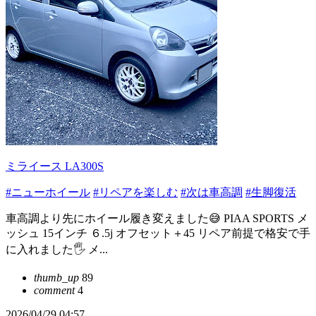
ミライース LA300S
#ニューホイール
#リペアを楽しむ
#次は車高調
#生脚復活
車高調より先にホイール履き変えました😅 PIAA SPORTS メ
ッシュ 15インチ ６.5j オフセット＋45 リペア前提で格安で手
に入れました🖐️ メ...
thumb_up
89
comment
4
2026/04/29 04:57