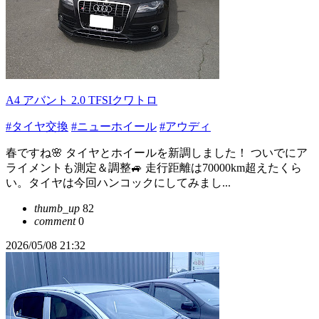
A4 アバント 2.0 TFSIクワトロ
#タイヤ交換
#ニューホイール
#アウディ
春ですね🌸 タイヤとホイールを新調しました！ ついでにア
ライメントも測定＆調整🚙 走行距離は70000km超えたくら
い。タイヤは今回ハンコックにしてみまし...
thumb_up
82
comment
0
2026/05/08 21:32