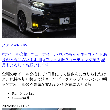
ノア ZWR80W
#ホイール交換
#ニューホイール
#いつもイイネ&コメントあ
りがとうございます🙇‍♂️
#ワックス派？コーティング派？
#8
月もよろしくお願いします
念願のホイール交換して2日目にして嫁さんにガリられたけ
ど、気持ち切り替えて洗車してピックアップチャレンジ♫明
暗でホイールの雰囲気が変わるのもお気に入り♫昔...
thumb_up
123
comment
6
2026/08/06 11:22