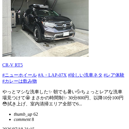
CR-V RT5
#ニューホイール
#A・LAP-07X
#珍しい洗車ネタ
#レア体験
#カレーは飲み物
やっとマシな洗車した✨ 朝でも暑い💦ちょっとレアな洗車
場見つけて🤩 まさかの時間制✨ 30分800円、以降10分100円
😳拭き上げ、室内清掃エリア全部で6...
thumb_up
62
comment
8