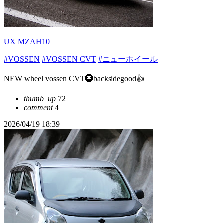
UX MZAH10
#VOSSEN
#VOSSEN CVT
#ニューホイール
NEW wheel vossen CVT🛞backsidegood👍
thumb_up
72
comment
4
2026/04/19 18:39