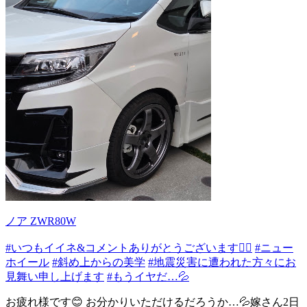
ノア ZWR80W
#いつもイイネ&コメントありがとうございます🙇‍♂️
#ニュー
ホイール
#斜め上からの美学
#地震災害に遭われた方々にお
見舞い申し上げます
#もうイヤだ…💦
お疲れ様です😊 お分かりいただけるだろうか…💦嫁さん2日