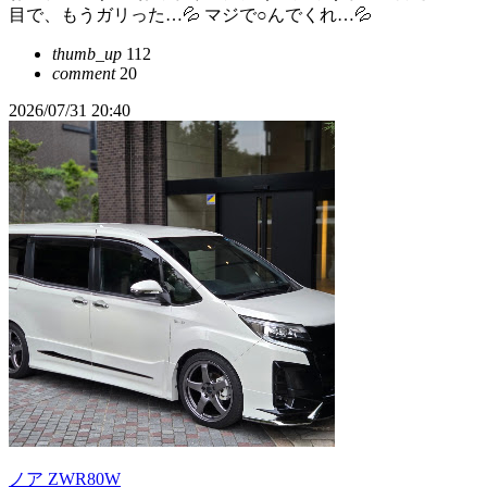
目で、もうガリった…💦 マジで○んでくれ…💦
thumb_up
112
comment
20
2026/07/31 20:40
ノア ZWR80W