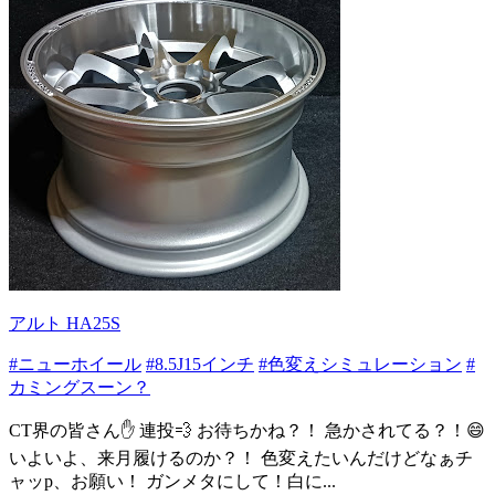
アルト HA25S
#ニューホイール
#8.5J15インチ
#色変えシミュレーション
#
カミングスーン？
CT界の皆さん✋ 連投💨 お待ちかね？！ 急かされてる？！😄
いよいよ、来月履けるのか？！ 色変えたいんだけどなぁチ
ャッp、お願い！ ガンメタにして！白に...