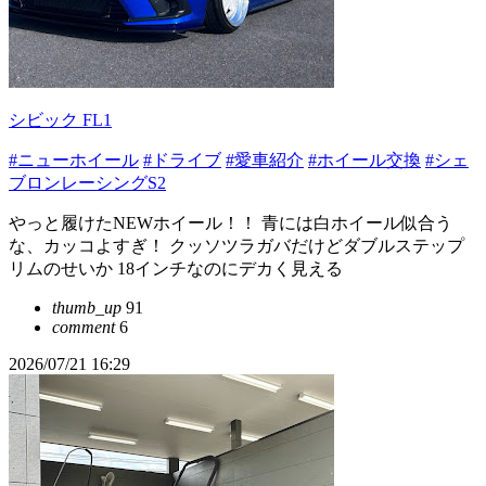
シビック FL1
#ニューホイール
#ドライブ
#愛車紹介
#ホイール交換
#シェ
ブロンレーシングS2
やっと履けたNEWホイール！！ 青には白ホイール似合う
な、カッコよすぎ！ クッソツラガバだけどダブルステップ
リムのせいか 18インチなのにデカく見える
thumb_up
91
comment
6
2026/07/21 16:29