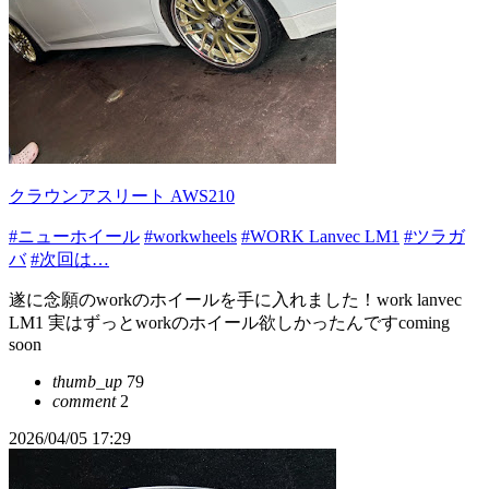
クラウンアスリート AWS210
#ニューホイール
#workwheels
#WORK Lanvec LM1
#ツラガ
バ
#次回は…
遂に念願のworkのホイールを手に入れました！work lanvec
LM1 実はずっとworkのホイール欲しかったんですcoming
soon
thumb_up
79
comment
2
2026/04/05 17:29