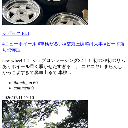
シビック FL1
#ニューホイール
#車検だるい
#空気圧調整は大事
#ビード落
ち恐怖症
new wheel！！ シェブロンレーシングS2！！ 初の3P初のリム
ありホイール早く履かせたすぎる、、 ニヤニヤ止まらんし
かっこよすぎて鼻血出るて 車検...
thumb_up
60
comment
0
2026/07/11 17:10