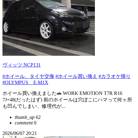
ヴィッツ NCP131
#ホイール、タイヤ交換
#ホイール買い換え
#カラオケ帰り
#OLYMPUS E-M1X
ホイール買い換えました🚗 WORK EMOTION T7R R16
7J+48(だったはず) 前のホイールは穴ぼこにハマって何ヶ所
も凹んでしまい、修理代が...
thumb_up
62
comment
0
2026/06/07 20:21