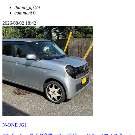
thumb_up
59
comment
0
2026/08/02 18:42
N-ONE JG1