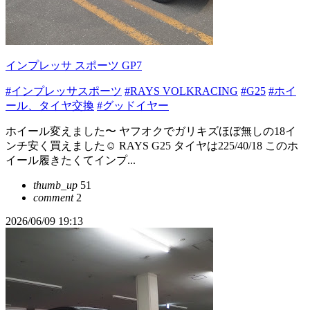
インプレッサ スポーツ GP7
#インプレッサスポーツ
#RAYS VOLKRACING
#G25
#ホイ
ール、タイヤ交換
#グッドイヤー
ホイール変えました〜 ヤフオクでガリキズほぼ無しの18イ
ンチ安く買えました☺️ RAYS G25 タイヤは225/40/18 このホ
イール履きたくてインプ...
thumb_up
51
comment
2
2026/06/09 19:13