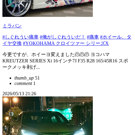
ミラバン
#しぐれうい痛車
#俺がしぐれういだ！
#痛車
#ホイール、タ
イヤ交換
#YOKOHAMA クロイツァー シリーズX
今更ですが、ホイーヨ変えました🫠🫠🫠 ヨコハマ
KREUTZER SERIES Xi 16インチ7J F35 R28 165/45R16 スポ
ークメッキ剥げ...
thumb_up
51
comment
1
2026/05/13 21:26