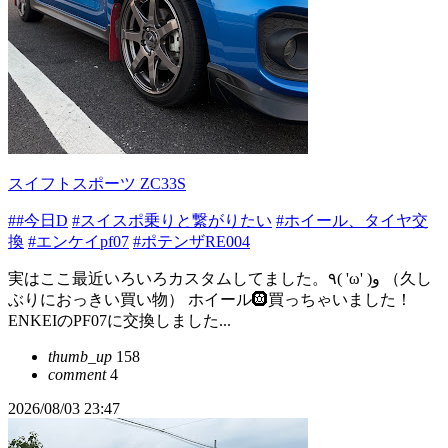
スイフトスポーツ ZC33S
##今日D
#スイスポ乗りと繋がりたい
#ホイール、タイヤ交
換
#エンケイpf07
#ポテンザRE004
実はここ最近いろいろカスタムしてました。٩( 'ω' )و （久し
ぶりにおっきい買い物） ホイール🛞買っちゃいました！
ENKEIのPF07に交換しました...
thumb_up
158
comment
4
2026/08/03 23:47