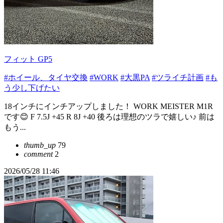
フィット GP5
#ホイール、タイヤ交換
#WORK
#大黒PA
#ツライチ計画
#も
う少し下げたい
18インチにインチアップしました！ WORK MEISTER M1R
です😊 F 7.5J +45 R 8J +40 後ろは理想のツラで嬉しい♪ 前は
もう...
thumb_up
79
comment
2
2026/05/28 11:46