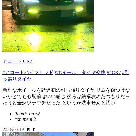
アコード CR7
#アコードハイブリッド
#ホイール、タイヤ交換
##CR7
#引
っ張りタイヤ
新たなホイールを調達初の引っ張りタイヤ リムを傷つけな
いかとても心配前はいい感じ 後ろは結構攻めたつもりだっ
たけど全然ツラウチだった というか洗車せんと汚い
thumb_up
62
comment
2
2026/05/13 09:05