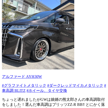
アルファード AYH30W
#グラファイトメタリック
#ダークレッドマイカメタリック
#
車高調 BLITZ
#ホイール、タイヤ交換
ちょっと遅れましたがGWは娘婿の熊太郎さんの車高調取付
をしました！選んだ車高調はブリッツZZ-R BB‼︎ とにかく落