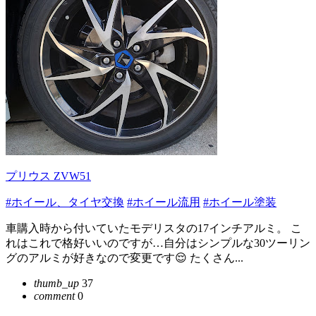
プリウス ZVW51
#ホイール、タイヤ交換
#ホイール流用
#ホイール塗装
車購入時から付いていたモデリスタの17インチアルミ。 こ
れはこれで格好いいのですが…自分はシンプルな30ツーリン
グのアルミが好きなので変更です😌 たくさん...
thumb_up
37
comment
0