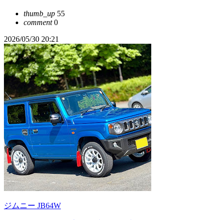
thumb_up
55
comment
0
2026/05/30 20:21
ジムニー JB64W