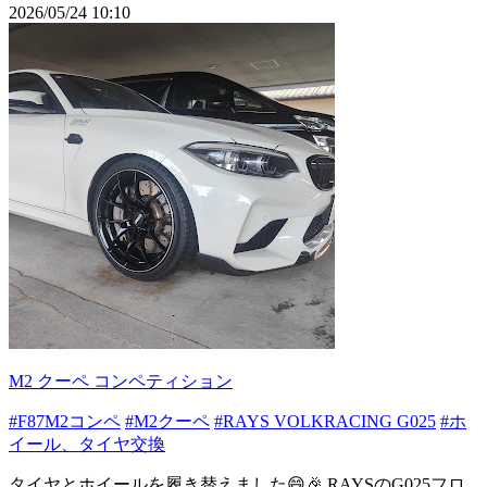
2026/05/24 10:10
M2 クーペ コンペティション
#F87M2コンペ
#M2クーペ
#RAYS VOLKRACING G025
#ホ
イール、タイヤ交換
タイヤとホイールを履き替えました😄🎉 RAYSのG025フロ