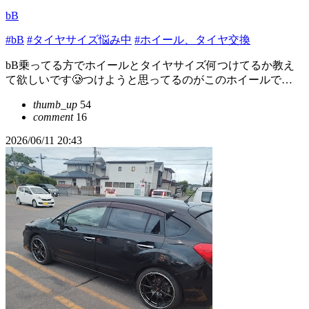
bB
#bB
#タイヤサイズ悩み中
#ホイール、タイヤ交換
bB乗ってる方でホイールとタイヤサイズ何つけてるか教え
て欲しいです🥲つけようと思ってるのがこのホイールで…
thumb_up
54
comment
16
2026/06/11 20:43