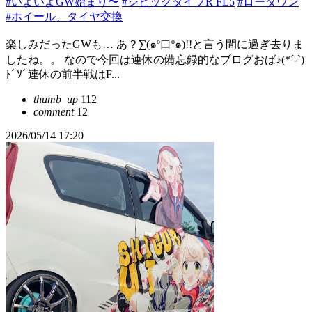
#いよいよGW始まり〜
#シビックタイプR FL5
#ローダウン
#ホイール、タイヤ交換
楽しみだったGWも… あ？∑(๑º口º๑)!!と言う間に過ぎ去りま
したね。。 なので今回は連休の備忘録的なブログおば♪(*´-`)
ﾄﾞｿﾞ連休の前半戦はF...
thumb_up
112
comment
12
2026/05/14 17:20