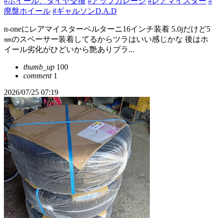
#ホイール、タイヤ交換
#アップガレージ
#レアマイスター
#
廃盤ホイール
#ギャルソンD.A.D
n-oneにレアマイスターベルターニ16インチ装着 5.0jだけど5
㎜のスペーサー装着してるからツラはいい感じかな 後はホ
イール劣化がひどいから艶ありブラ...
thumb_up
100
comment
1
2026/07/25 07:19