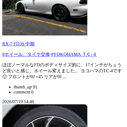
RX-7 FD3S 中期
#ホイール、タイヤ交換
#YOKOHAMA ＴＣ-４
ほぼノーマルなFDのボディサイズ的に、17インチがちょう
ど良いと感じ、ホイール変えました。 ヨコハマのTC-4です
🙂 フロントが9J +45 リアが9J ...
thumb_up
91
comment
0
2026/07/19 14:46