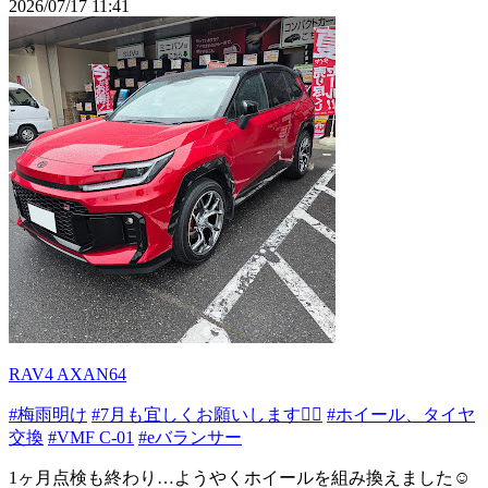
2026/07/17 11:41
RAV4 AXAN64
#梅雨明け
#7月も宜しくお願いします🙇‍♂️
#ホイール、タイヤ
交換
#VMF C-01
#eバランサー
1ヶ月点検も終わり…ようやくホイールを組み換えました☺