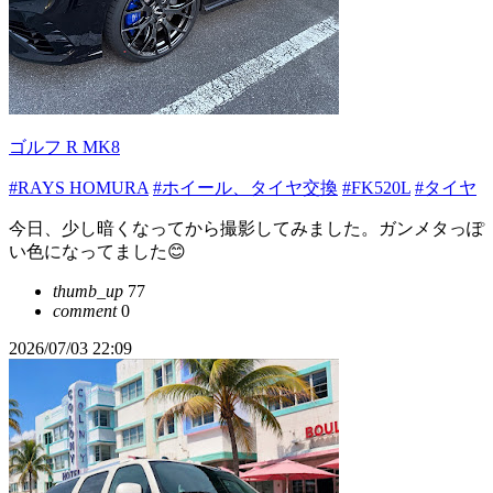
ゴルフ R MK8
#RAYS HOMURA
#ホイール、タイヤ交換
#FK520L
#タイヤ
今日、少し暗くなってから撮影してみました。ガンメタっぽ
い色になってました😊
thumb_up
77
comment
0
2026/07/03 22:09