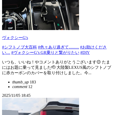
ヴォクシーG's
#シフトノブ大百科
#色々あり過ぎて..........
#お助けくださ
い…
#ヴォクシーG’s GR乗りと繋がりたい
#DIY
いつも、いいね！やコメントありがとうございます😊 たま
にはお題に乗って見ました🫡 大陸製LEXUS風のシフトノブ
に赤カーボンのカバーを取り付けしました。今...
thumb_up
183
comment
12
2025/11/05 18:45