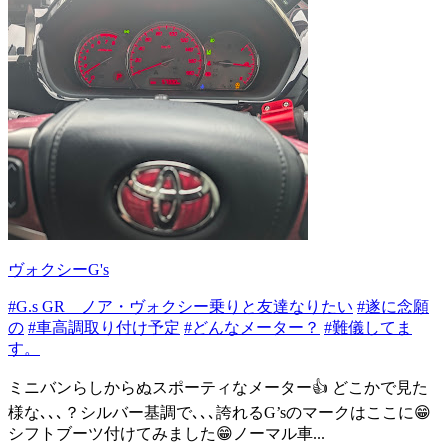
ヴォクシーG's
#G.s GR ノア・ヴォクシー乗りと友達なりたい
#遂に念願
の
#車高調取り付け予定
#どんなメーター？
#難儀してま
す。
ミニバンらしからぬスポーティなメーター👍 どこかで見た
様な､､､？シルバー基調で､､､誇れるG’sのマークはここに😁
シフトブーツ付けてみました😁ノーマル車...