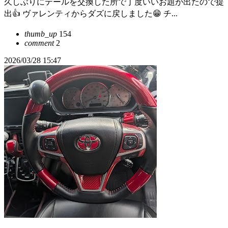
久しぶりにテールを交換した所で丁度いいお題が出たので提
出👍 ヴァレンティからダズに戻しました😁 チ...
thumb_up
154
comment
2
2026/03/28 15:47