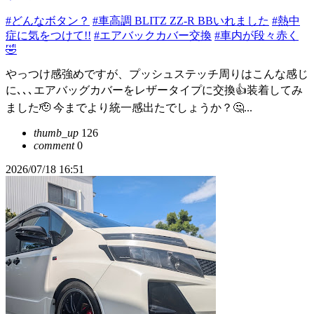
#どんなボタン？
#車高調 BLITZ ZZ-R BBいれました
#熱中
症に気をつけて!!
#エアバックカバー交換
#車内が段々赤く
🤣
やっつけ感強めですが、プッシュステッチ周りはこんな感じ
に､､､エアバッグカバーをレザータイプに交換👍装着してみ
ました🫡 今までより統一感出たでしょうか？🤔...
thumb_up
126
comment
0
2026/07/18 16:51