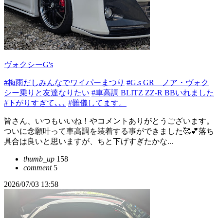
ヴォクシーG's
#梅雨だしみんなでワイパーまつり
#G.s GR ノア・ヴォク
シー乗りと友達なりたい
#車高調 BLITZ ZZ-R BBいれました
#下がりすぎて､､､
#難儀してます。
皆さん、いつもいいね！やコメントありがとうございます。
ついに念願叶って車高調を装着する事ができました🥰💕︎落ち
具合は良いと思いますが、ちと下げすぎたかな...
thumb_up
158
comment
5
2026/07/03 13:58