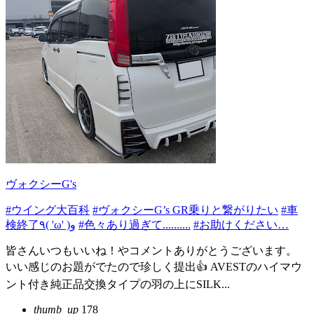
ヴォクシーG's
#ウイング大百科
#ヴォクシーG’s GR乗りと繋がりたい
#車
検終了٩( 'ω' )و
#色々あり過ぎて..........
#お助けください…
皆さんいつもいいね！やコメントありがとうございます。
いい感じのお題がでたので珍しく提出👍 AVESTのハイマウ
ント付き純正品交換タイプの羽の上にSILK...
thumb_up
178