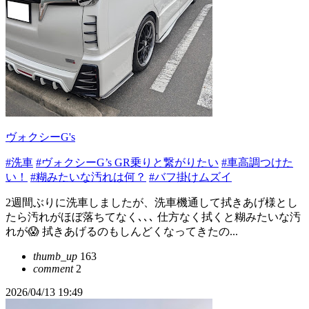
ヴォクシーG's
#洗車
#ヴォクシーG’s GR乗りと繋がりたい
#車高調つけた
い！
#糊みたいな汚れは何？
#バフ掛けムズイ
2週間ぶりに洗車しましたが、洗車機通して拭きあげ様とし
たら汚れがほぼ落ちてなく､､､ 仕方なく拭くと糊みたいな汚
れが😱 拭きあげるのもしんどくなってきたの...
thumb_up
163
comment
2
2026/04/13 19:49