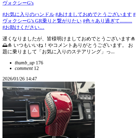
ヴォクシーG's
#お気に入りのハンドル
#あけましておめでとうございます
#
ヴォクシーG’s GR乗りと繋がりたい
#色々あり過ぎて..........
#お助けください…
遅くなりましたが、皆様明けましておめでとうございます🎍
🌅🎍 いつもいいね！やコメントありがとうございます。 お
題に乗りまして「お気に入りのステアリング」っ...
thumb_up
176
comment
12
2026/01/26 14:47