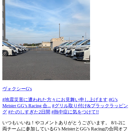
ヴォクシーG's
#地震災害に遭われた方々にお見舞い申し上げます
#G’s
Meister GG’s Racing 合...
#グリル取り付け&ブラックラッピン
グ
#たのしすぎた2日間
#熱中症に気をつけて!!
いつもいいね！やコメントありがとうございます。 8/1-2に
両チームに参加しているG’s MeisterとGG’s Racingの合同オフ