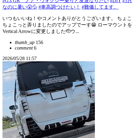
#G.s GR ノア・ヴォクシー乗りと友達なりたい
#DIY
#5月
なのに暑い😲💦
#車高調つけたい！
#難儀してます。
いつもいいね！やコメントありがとうございます。 ちょこ
ちょこっと弄りましたのでアップでーす😁 ローマウントを
Vertical Arrowに変更しました🫡ウ...
thumb_up
156
comment
6
2026/05/28 11:57