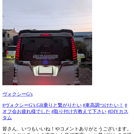
ヴォクシーG's
#ヴォクシーG’s GR乗りと繋がりたい
#車高調つけたい！
#
オフ会お疲れ様でした
#取り付け方教えて下さい
#DIYカス
タム
皆さん、いつもいいね！やコメントありがとうございます。