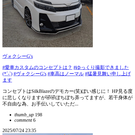
ヴォクシーG's
#愛車カスタムのコンセプトは？
#ゆっくり撮影できました
(*´-`)
#ヴォクシーG's
#車高はノーマル
#猛暑見舞い申し上げ
ます
コンセプトはSilkBlazeのデモカー(笑)ぽい感じに！ HP見る度
に悲しくなりますが🤣🤣ぼちぼち弄ってますが、若干身体が
不自由な為、お手伝いしていただ...
thumb_up
198
comment
6
2025/07/24 23:35