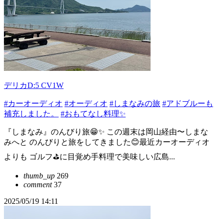
デリカD:5 CV1W
#カーオーディオ
#オーディオ
#しまなみの旅
#アドブルーも
補充しました。
#おもてなし料理✨
『しまなみ』のんびり旅😁✨ この週末は岡山経由〜しまな
みへと のんびりと旅をしてきました😊最近カーオーディオ
よりも ゴルフ⛳️に目覚め手料理で美味しい広島...
thumb_up
269
comment
37
2025/05/19 14:11