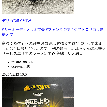
デリカD:5 CV1W
#カーオーディオ
#オフ会
#ファンタジア
#クアトロリゴ
#豊
橋オフ
寒波くるぞぉ〜の最中 愛知県は豊橋まで遊びに行って来ま
した😊✨日帰りだったので、 朝の麺活、近江ちゃんぽん😁✨
サービスエリアのラーメンで🍜 美味しいと思...
thumb_up
302
comment
30
2025/02/23 10:54