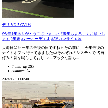
デリカD:5 CV1W
#今年1年ありがとうございました
#来年もよろしくお願いし
ます
#年末
#カーオーディオ
#AVカンサイ宝塚
大晦日😊✨ 一年の最後の日ですね✨ その前に、 今年最後の
ナイトオフへ 行ってきました😊それぞれのシステムで 各自
好みの音を鳴らしており マニアックな話も...
thumb_up
265
comment
24
2024/12/31 00:40