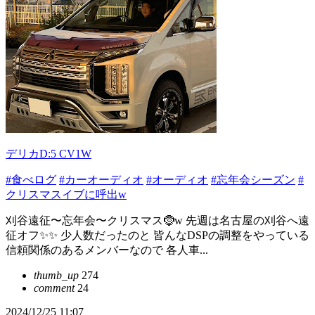
デリカD:5 CV1W
#食べログ
#カーオーディオ
#オーディオ
#忘年会シーズン
#
クリスマスイブに呼出w
刈谷遠征〜忘年会〜クリスマス🤶w 先週は名古屋の刈谷へ遠
征オフ✨✨ 少人数だったのと 皆んなDSPの調整をやっている
信頼関係のあるメンバーなので 各人車...
thumb_up
274
comment
24
2024/12/25 11:07