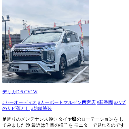
デリカD:5 CV1W
#カーオーディオ
#カーポートマルゼン西宮店
#新香園
#ハブ
のサビ落とし
#防錆塗装
足周りのメンテナンス😁✨ タイヤ🛞のローテーションを し
てみました😊 最近は作業の様子を モニターで見れるのです