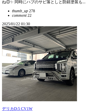
ね😊✨ 同時にハブのサビ落としと防錆塗装も...
thumb_up
278
comment
22
2025/01/22 01:30
デリカD:5 CV1W