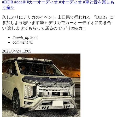
#DDR
#dda®︎
#カーオーディオ
#オーディオ
#車と音を楽しも
う😁✨
久しぶりにデリカのイベント 山口県で行われる 『DDR』に
参加しよう思います😁✨ デリカでカーオーディオに向き合
い 楽しませてもらって居るので デリカ&カ...
thumb_up
266
comment
41
2025/04/24 13:05