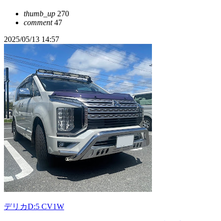
thumb_up
270
comment
47
2025/05/13 14:57
デリカD:5 CV1W