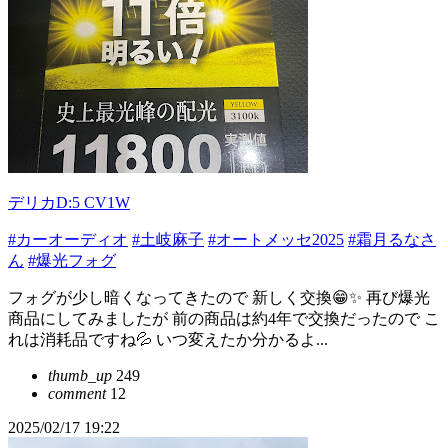
デリカD:5 CV1W
#カーオーディオ
#土岐麻子
#オートメッセ2025
#霜月るなさ
ん
#爆光フォグ
フォグが少し暗くなってきたので 新しく交換😁✨ 再び爆光
商品にしてみましたが 前の商品は約4年で交換だったので こ
れは消耗品ですね💦 いつ変えたか分かるよ...
thumb_up
249
comment
12
2025/02/17 19:22