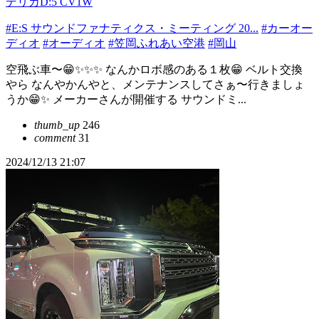
デリカD:5 CV1W
#E:S サウンドファナティクス・ミーティング 20...
#カーオー
ディオ
#オーディオ
#笠岡ふれあい空港
#岡山
空飛ぶ車〜😁✨✨✨ なんかロボ感のある１枚😁 ベルト交換
やら なんやかんやと、メンテナンスしてさぁ〜行きましょ
うか😁✨ メーカーさんが開催する サウンドミ...
thumb_up
246
comment
31
2024/12/13 21:07