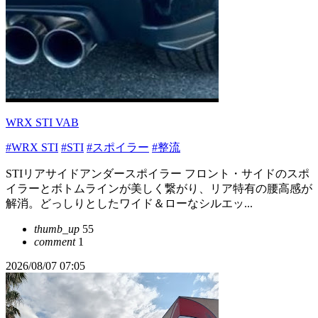
WRX STI VAB
#WRX STI
#STI
#スポイラー
#整流
STIリアサイドアンダースポイラー フロント・サイドのスポ
イラーとボトムラインが美しく繋がり、リア特有の腰高感が
解消。どっしりとしたワイド＆ローなシルエッ...
thumb_up
55
comment
1
2026/08/07 07:05