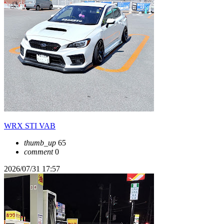
WRX STI VAB
thumb_up
65
comment
0
2026/07/31 17:57