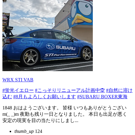
WRX STI VAB
#蛍光イエロー
#こっそりリニューアル計画中🙊
#自然に溶け
込む
#8月もよろしくお願いします
#SUBARU BOXER東海
1848 おはようございます。 皆様 いつもありがとうござい
m(_ _)m 夜勤も残り一日となりました。 本日も出足が悪く
安定の現実を目の当たりにしまし...
thumb_up
124