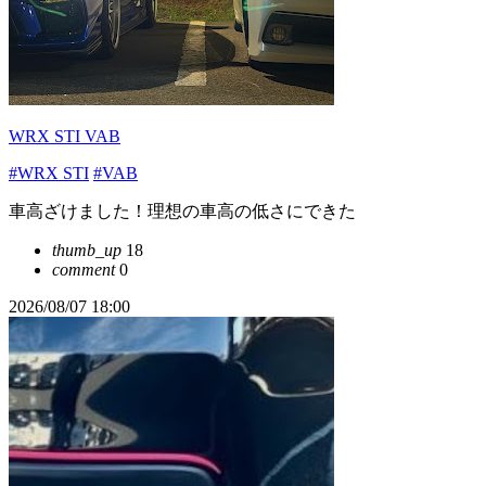
WRX STI VAB
#WRX STI
#VAB
車高ざけました！理想の車高の低さにできた
thumb_up
18
comment
0
2026/08/07 18:00