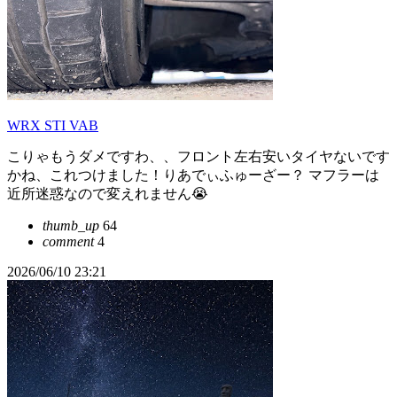
WRX STI VAB
こりゃもうダメですわ、、フロント左右安いタイヤないです
かね、これつけました！りあでぃふゅーざー？ マフラーは
近所迷惑なので変えれません😭
thumb_up
64
comment
4
2026/06/10 23:21