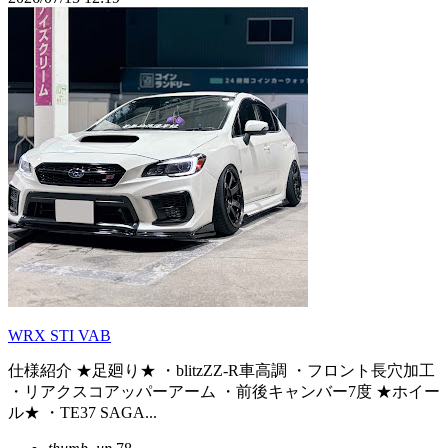
WRX STI VAB
仕様紹介 ★足廻り★ ・blitzZZ-R車高調 ・フロント長穴加工
・リアクスコアッパーアーム ・前後キャンバー7度 ★ホイー
ル★ ・TE37 SAGA...