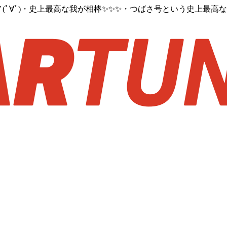
ﾟ∀ﾟ)・史上最高な我が相棒✨✨✨・つばさ号という史上最高な