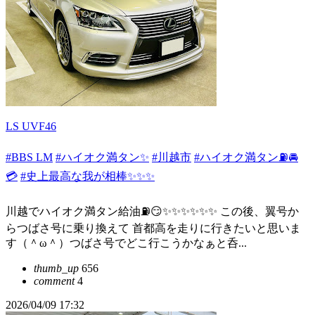
LS UVF46
#BBS LM
#ハイオク満タン✨
#川越市
#ハイオク満タン⛽️🚘
💳
#史上最高な我が相棒✨✨✨
川越でハイオク満タン給油⛽️😏✨✨✨✨✨✨ この後、翼号か
らつばさ号に乗り換えて 首都高を走りに行きたいと思いま
す（＾ω＾）つばさ号でどこ行こうかなぁと呑...
thumb_up
656
comment
4
2026/04/09 17:32