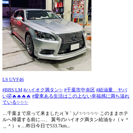
LS UVF46
#BBS LM
#ハイオク満タン✨
#千葉市中央区
#給油量、ヤバ
い🤣🔥🔥🔥🔥
#愛車ある生活はこの上ない幸福感に満ち溢れ
ている✨✨✨
…千葉まで戻って来ました♪( ´θ｀)ノ✨✨✨✨✨ このままホテ
ルへ帰還する前に…、 翼号のハイオク満タン給油を♪（ｖ＾
＿＾）ｖ…昨日今日で533.7km...