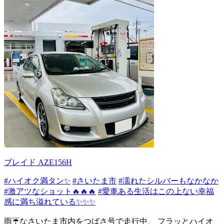
ブレイド AZE156H
#ハイオク満タン✨
#さいたま市
#濡れたシルバーもなかなか
#激アツなショット🔥🔥🔥
#愛車ある生活はこの上ない幸福
感に満ち溢れている✨✨✨
雨☔なさいたま市内をつばさ号で走行中、 フラッとハイオ