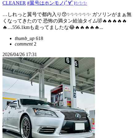
CLEANER
#翼号はホンモノ(ﾟ∀ﾟ)✨✨✨
…しれっと翼号で都内入り😙✨✨✨✨✨✨ ガソリンがまぁ無
くなってきたので 恐怖の満タン給油タイム🤣🔥🔥🔥🔥🔥
🔥…556.1kmも走ってましたな😂🔥🔥🔥🔥🔥...
thumb_up
618
comment
2
2026/04/26 17:31