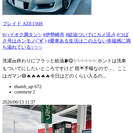
ブレイド AZE156H
#ハイオク満タン✨
#伊勢崎市
#給油ついでにカメ活🎶
#つば
さ号はホンモノ(ﾟ∀ﾟ)
#愛車ある生活はこの上ない幸福感に満
ち溢れている✨✨✨
洗濯🧺終わりにフラッと給油⛽️😋✨✨✨✨✨✨ ホントは洗車
もついでにしたいところですけど 雨☔予報なので…、ここ
はガマン😅🔥🔥🔥🔥🔥今日はどのくらい入るの...
thumb_up
672
comment
2
2026/06/13 11:37