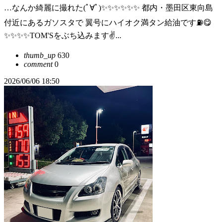
…なんか綺麗に撮れた(ﾟ∀ﾟ)✨✨✨✨✨✨ 都内・墨田区東向島
付近にあるガソスタで 翼号にハイオク満タン給油です⛽️😋
✨✨✨✨TOM'Sをぶち込みます✌️...
thumb_up
630
comment
0
2026/06/06 18:50