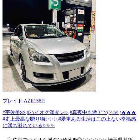
ブレイド AZE156H
#宇佐美SS
#ハイオク満タン✨
#真夜中も激アツ( ^ω^ )🔥🔥🔥
#史上最高な贈り物✨✨✨
#愛車ある生活はこの上ない幸福感
に満ち溢れている✨✨✨
…宇佐美でハイオク満タン給油⛽️😋✨✨✨✨✨✨ 埼玉県某所