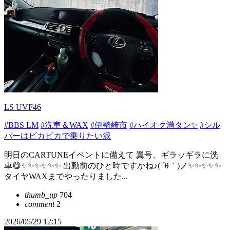
LS UVF46
#BBS LM
#洗車＆WAX
#伊勢崎市
#ハイオク満タン✨
#シル
バーはビカビカで乗りたい派
明日のCARTUNEイベントに備えて 翼号、ギラッギラに洗
車😋✨✨✨✨✨✨ 出勤前のひと時ですかね♪( ´θ｀)ノ✨✨✨✨✨
タイヤWAXまでやったりました...
thumb_up
704
comment
2
2026/05/29 12:15