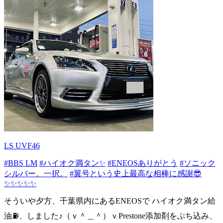
LS UVF46
#BBS LM
#ハイオク満タン✨
#ENEOSありがとう
#ソニック
シルバー。一択。
#翼号という史上最高な相棒に感謝😎
✨✨✨✨✨
そういや夕方、千葉県内にあるENEOSで ハイオク満タン給
油⛽️、しました♪（ｖ＾＿＾）ｖPrestone添加剤をぶち込み、