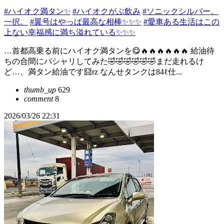
#ハイオク満タン✨
#ハイオクがぶ飲み
#ソニックシルバー。
一択。
#翼号はやっぱ最高な相棒✨✨✨
#愛車ある生活はこの
上ない幸福感に満ち溢れている✨✨✨
…首都高乗る前にハイオク満タンを😋🔥🔥🔥🔥🔥🔥 給油待
ちの合間にパシャリしてみた🤣🤣🤣🤣🤣🤣まだ走れるけ
ど…、満タン給油です囧rz なんせタンクは84ℓ仕...
thumb_up
629
comment
8
2026/03/26 22:31