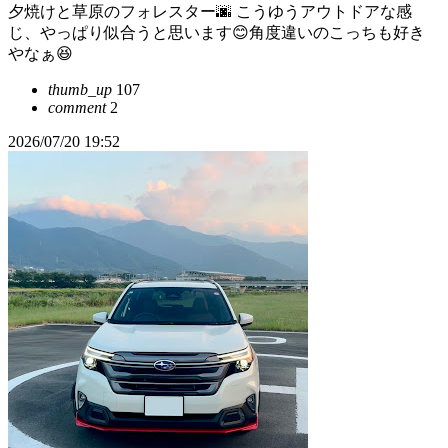
夕焼けと草原のフォレスター🌆 こうゆうアウトドアな感
じ、やっぱり似合うと思います😊角度違いのこっちも好き
やなぁ😆
thumb_up
107
comment
2
2026/07/20 19:52