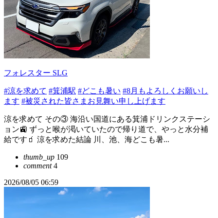
フォレスター SLG
#涼を求めて
#箕浦駅
#どこも暑い
#8月もよろしくお願いし
ます
#被災された皆さまお見舞い申し上げます
涼を求めて その③ 海沿い国道にある箕浦ドリンクステーシ
ョン🚉 ずっと喉が渇いていたので帰り道で、やっと水分補
給です🧃 涼を求めた結論 川、池、海どこも暑...
thumb_up
109
comment
4
2026/08/05 06:59