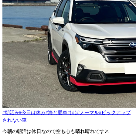
#朝活☕️
#今日は休み
#海と愛車
#ほぼノーマル
#ピックアップ
されない車
今朝の朝活は休日なので空も心も晴れ晴れです🌞