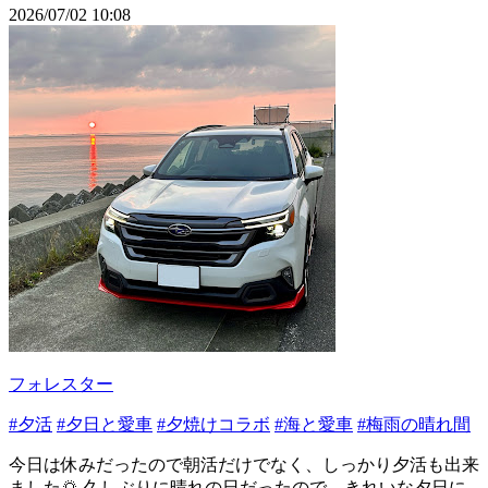
2026/07/02 10:08
フォレスター
#夕活
#夕日と愛車
#夕焼けコラボ
#海と愛車
#梅雨の晴れ間
今日は休みだったので朝活だけでなく、しっかり夕活も出来
ました🌅 久しぶりに晴れの日だったので、きれいな夕日に