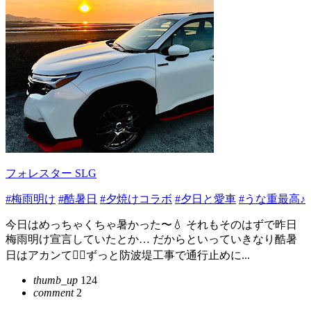
フォレスター SLG
#梅雨明け
#酷暑日
#夕焼けコラボ
#夕日と愛車
#うな重最高♪
今日はめっちゃくちゃ暑かった〜💧 それもそのはずで昨日
梅雨明け宣言していたとか… だからといっていきなり酷暑
日はアカンて😵‍💫ずっと防波堤工事で通行止めに...
thumb_up
124
comment
2