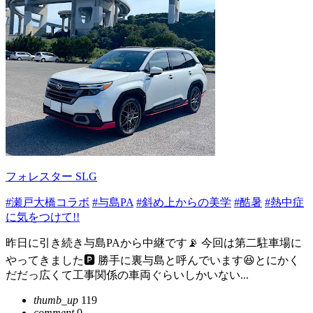
フォレスター SLG
#瀬戸大橋コラボ
#与島PA
#斜め上からの美学
#酷暑
#熱中症
に気をつけて!!
昨日に引き続き与島PAから中継です📡 今回は第二駐車場に
やってきました🅿️ 勝手に裏与島と呼んでいます😆とにかく
だだっ広くて工事関係の車両ぐらいしかいない...
thumb_up
119
comment
0