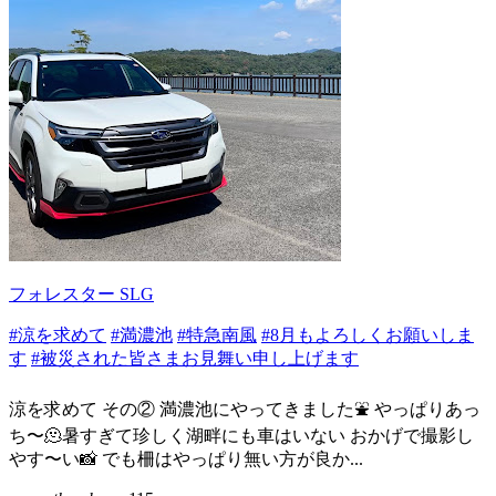
フォレスター SLG
#涼を求めて
#満濃池
#特急南風
#8月もよろしくお願いしま
す
#被災された皆さまお見舞い申し上げます
涼を求めて その② 満濃池にやってきました⛲️ やっぱりあっ
ち〜🫠暑すぎて珍しく湖畔にも車はいない おかげで撮影し
やす〜い📸 でも柵はやっぱり無い方が良か...