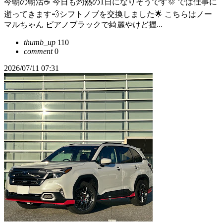
今朝の朝活☕️ 今日も灼熱の1日になりそうです🌞 では仕事に
逝ってきます💨シフトノブを交換しました🌟 こちらはノー
マルちゃん ピアノブラックで綺麗やけど握...
thumb_up
110
comment
0
2026/07/11 07:31