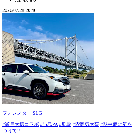
2026/07/28 20:40
フォレスター SLG
#瀬戸大橋コラボ
#与島PA
#酷暑
#雰囲気大事
#熱中症に気を
つけて!!