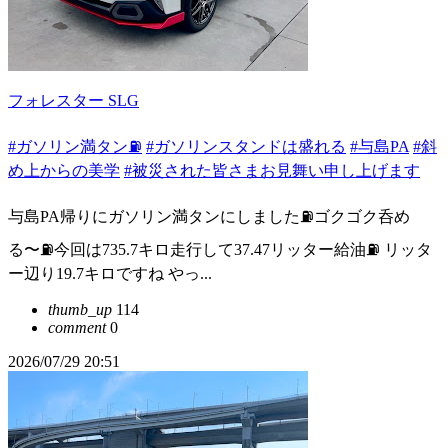
フォレスター SLG
#ガソリン満タン⛽️
#ガソリンスタンドは盛れる
#与島PA
#斜
め上からの美学
#被災された皆さまお見舞い申し上げます
与島PA帰りにガソリン満タンにしました⛽️ゴクゴク呑め
る〜⛽️今回は735.7キロ走行して37.47リッター給油⛽️ リッタ
ー辺り19.7キロですね やっ...
thumb_up
114
comment
0
2026/07/29 20:51