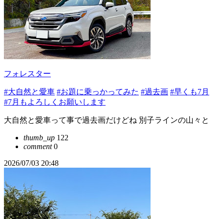
フォレスター
#大自然と愛車
#お題に乗っかってみた
#過去画
#早くも7月
#7月もよろしくお願いします
大自然と愛車って事で過去画だけどね 別子ラインの山々と
thumb_up
122
comment
0
2026/07/03 20:48