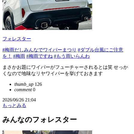
フォレスター
#梅雨だしみんなでワイパーまつり
#ダブル台風にご注意
を！
#梅雨
#梅雨ですね
#もう雨いらんわ
まさかお題にワイパーがフューチャーされるとは笑 せっか
くなので地味なリヤワイパーを挙げておきます
thumb_up
126
comment
0
2026/06/26 21:04
もっとみる
みんなのフォレスター