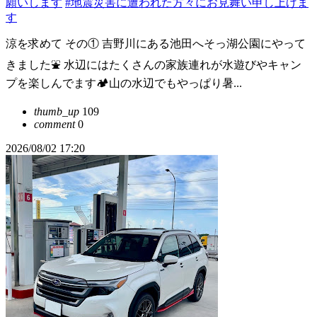
願いします
#地震災害に遭われた方々にお見舞い申し上げま
す
涼を求めて その① 吉野川にある池田へそっ湖公園にやって
きました⛲️ 水辺にはたくさんの家族連れが水遊びやキャン
プを楽しんでます🏕️山の水辺でもやっぱり暑...
thumb_up
109
comment
0
2026/08/02 17:20