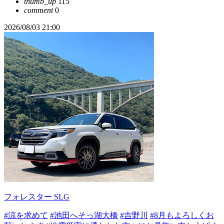
thumb_up
115
comment
0
2026/08/03 21:00
フォレスター SLG
#涼を求めて
#池田へそっ湖大橋
#吉野川
#8月もよろしくお