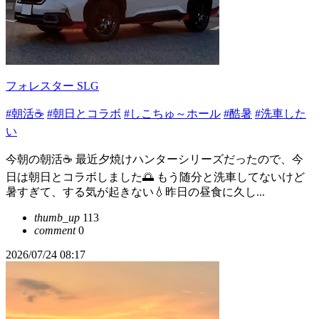
フォレスター SLG
#朝活☕️
#朝日とコラボ
#しこちゅ～ホール
#酷暑
#洗車した
い
今朝の朝活☕️ 最近夕焼けハンターシリーズだったので、今
日は朝日とコラボしました🌅 もう随分と洗車してないけど
暑すぎて、する気が起きない💧昨日の昼食に久し...
thumb_up
113
comment
0
2026/07/24 08:17