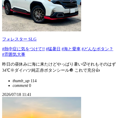
フォレスター SLG
#熱中症に気をつけて!!
#猛暑日
#海と愛車
#どんなボタン？
#雰囲気大事
昨日の昼休みに海に来たけどやっぱり暑い🥵それもそのはず
34℃🌞ダイハツ純正赤ボタンシール🔘 これで充分👍
thumb_up
114
comment
0
2026/07/18 11:41