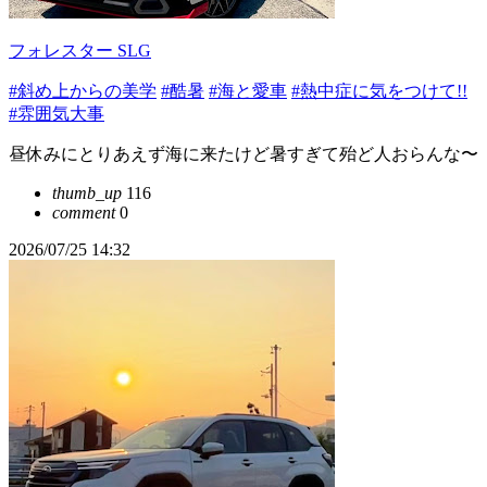
フォレスター SLG
#斜め上からの美学
#酷暑
#海と愛車
#熱中症に気をつけて!!
#雰囲気大事
昼休みにとりあえず海に来たけど暑すぎて殆ど人おらんな〜
thumb_up
116
comment
0
2026/07/25 14:32