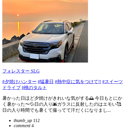
フォレスター SLG
#夕焼けハンター
#猛暑日
#熱中症に気をつけて!!
#スイーツ
ドライブ
#桃のタルト
暑かった日ほど夕焼けがきれいな気がする🌅 今日もとにか
く暑かった〜💦日の入り🌆ガラスに反射したのはエモい🥰
日の入り時間でも暑くて撮ってて汗だくになりまし...
thumb_up
112
comment
4