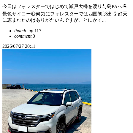
今日はフォレスターではじめて瀬戸大橋を渡り与島PAへ🏝️
景色サイコー😆何気にフォレスターでは四国初脱出💨 好天
に恵まれたのはありがたいんですが、とにかく...
thumb_up
117
comment
0
2026/07/27 20:11