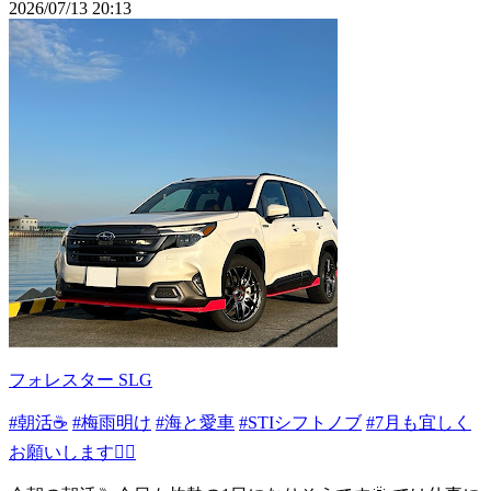
2026/07/13 20:13
フォレスター SLG
#朝活☕️
#梅雨明け
#海と愛車
#STIシフトノブ
#7月も宜しく
お願いします🙇‍♂️