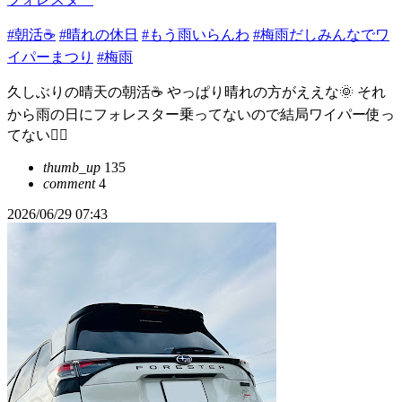
#朝活☕️
#晴れの休日
#もう雨いらんわ
#梅雨だしみんなでワ
イパーまつり
#梅雨
久しぶりの晴天の朝活☕️ やっぱり晴れの方がええな🌞 それ
から雨の日にフォレスター乗ってないので結局ワイパー使っ
てない🙂‍↔️
thumb_up
135
comment
4
2026/06/29 07:43