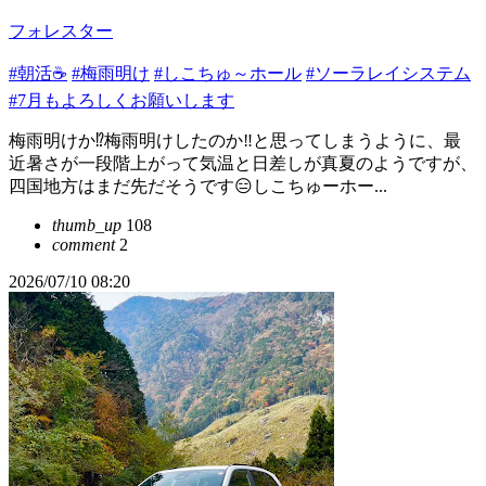
フォレスター
#朝活☕️
#梅雨明け
#しこちゅ～ホール
#ソーラレイシステム
#7月もよろしくお願いします
梅雨明けか⁉️梅雨明けしたのか‼️と思ってしまうように、最
近暑さが一段階上がって気温と日差しが真夏のようですが、
四国地方はまだ先だそうです😑しこちゅーホー...
thumb_up
108
comment
2
2026/07/10 08:20