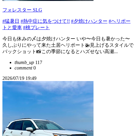
フォレスター SLG
#猛暑日
#熱中症に気をつけて!!
#夕焼けハンター
#ヘリポー
トと愛車
#桃プレート
今日も休みの〆は夕焼けハンター いや〜今日も暑かった〜
久しぶりにやって来た土居ヘリポート🚁見上げるスタイルで
バックショット📸この季節になるとハズせない高瀬...
thumb_up
117
comment
0
2026/07/19 19:49