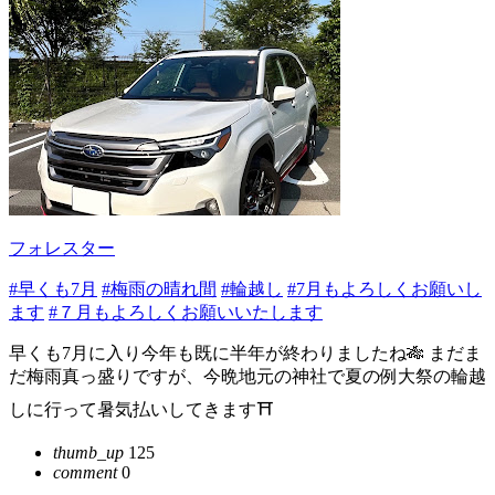
フォレスター
#早くも7月
#梅雨の晴れ間
#輪越し
#7月もよろしくお願いし
ます
#７月もよろしくお願いいたします
早くも7月に入り今年も既に半年が終わりましたね🎋 まだま
だ梅雨真っ盛りですが、今晩地元の神社で夏の例大祭の輪越
しに行って暑気払いしてきます⛩️
thumb_up
125
comment
0