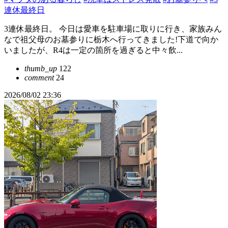
連休最終日
3連休最終日。 今日は愛車を駐車場に取りに行き、家族みん
なで祖父母のお墓参りに栃木へ行ってきました!下道で向か
いましたが、R4は一定の箇所を過ぎると中々飲...
thumb_up
122
comment
24
2026/08/02 23:36