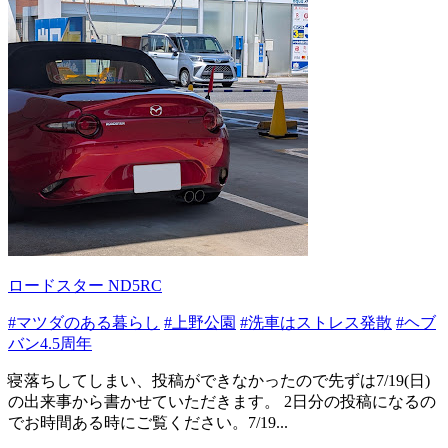
ロードスター ND5RC
#マツダのある暮らし
#上野公園
#洗車はストレス発散
#ヘブ
バン4.5周年
寝落ちしてしまい、投稿ができなかったので先ずは7/19(日)
の出来事から書かせていただきます。 2日分の投稿になるの
でお時間ある時にご覧ください。7/19...