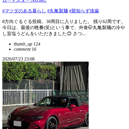
ロードスター ND5RC
#マツダのある暮らし
#丸亀製麺
#親知らず抜歯
8方向ぐるぐる投稿、38周目に入りました。 残り62周です。
今日は、最後の晩餐(笑)という事で、外食🤭丸亀製麺の冷や
し旨塩うどんをいただきました😊 さつ...
thumb_up
124
comment
16
2026/07/23 23:08