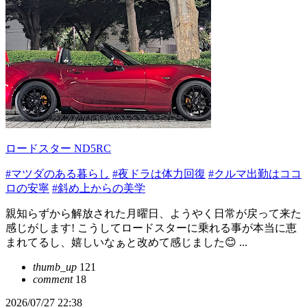
ロードスター ND5RC
#マツダのある暮らし
#夜ドラは体力回復
#クルマ出勤はココ
ロの安寧
#斜め上からの美学
親知らずから解放された月曜日、ようやく日常が戻って来た
感じがします! こうしてロードスターに乗れる事が本当に恵
まれてるし、嬉しいなぁと改めて感じました😊 ...
thumb_up
121
comment
18
2026/07/27 22:38