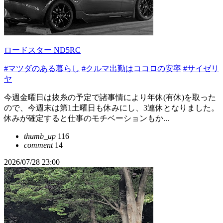
ロードスター ND5RC
#マツダのある暮らし
#クルマ出勤はココロの安寧
#サイゼリ
ヤ
今週金曜日は抜糸の予定で諸事情により年休(有休)を取った
ので、今週末は第1土曜日も休みにし、3連休となりました。
休みが確定すると仕事のモチベーションもか...
thumb_up
116
comment
14
2026/07/28 23:00