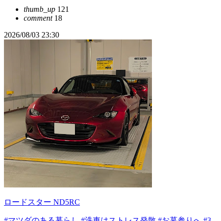
thumb_up
121
comment
18
2026/08/03 23:30
ロードスター ND5RC
#マツダのある暮らし
#洗車はストレス発散
#お墓参りへ
#3