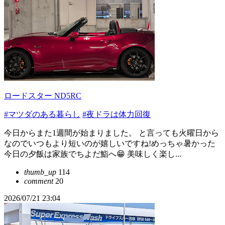
ロードスター ND5RC
#マツダのある暮らし
#夜ドラは体力回復
今日からまた1週間が始まりました。 と言っても火曜日から
なのでいつもより短いのが嬉しいですね!めっちゃ暑かった
今日の夕飯は家族でちよだ鮨へ😁 美味しく楽し...
thumb_up
114
comment
20
2026/07/21 23:04