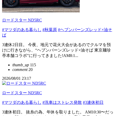
ロードスター ND5RC
#マツダのある暮らし
#秋葉原
#ヘブンバーンズレッド×油そ
ば
3連休2日目。 今夜、地元で花火大会があるのでクルマを預
けに行きながら、“ヘブンバーンズレッド×油そば 東京麺珍
亭本舗コラボ”に行ってきました!AM8:1...
thumb_up
115
comment
20
2026/08/01 23:17
ロードスター ND5RC
#マツダのある暮らし
#洗車はストレス発散
#3連休初日
3連休初日。 抜糸の為、年休を取りました。 AM10:30〜だっ