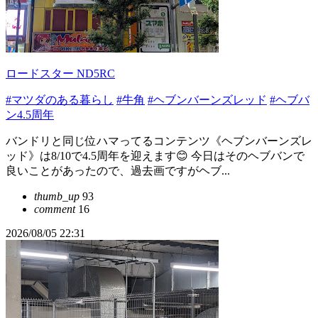
ロードスター ND5RC
#マツダのある暮らし
#牛角
#ヘブンバーンズレッド
#ヘブバ
ン4.5周年
バンドリと同じ位ハマってるコンテンツ《ヘブンバーンズレ
ッド》は8/10で4.5周年を迎えます😊 今日はそのヘブバンで
良いことがあったので、過去画ですがヘブ...
thumb_up
93
comment
16
2026/08/05 22:31