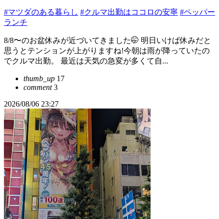
#マツダのある暮らし
#クルマ出勤はココロの安寧
#ペッパー
ランチ
8/8〜のお盆休みが近づいてきました🤭 明日いけば休みだと
思うとテンションが上がりますね!今朝は雨が降っていたの
でクルマ出勤。 最近は天気の急変が多くて自...
thumb_up
17
comment
3
2026/08/06 23:27