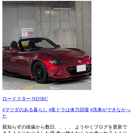
ロードスター ND5RC
#マツダのある暮らし
#夜ドラは体力回復
#洗車ができなかっ
た
親知らずの抜歯から数日、、、、 ようやくブログを更新で