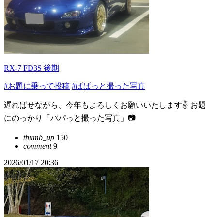
RX-7 FD3S 後期
#お題に乗って投稿
#ぱぱっと撮った写真
遅ればせながら、今年もよろしくお願いいたします✌️ お題
にのっかり「パパっと撮った写真」📷
thumb_up
150
comment
9
2026/01/17 20:36