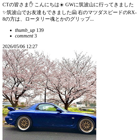
CTの皆さま✋ こんにちは☀️ GWに筑波山に行ってきました
✨筑波山でお友達もできました🤗 右のマツダスピードのRX-
8の方は、ロータリー魂とかのグリップ...
thumb_up
139
comment
3
2026/05/06 12:27