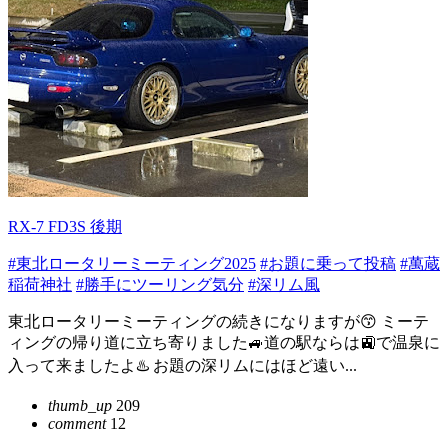
RX-7 FD3S 後期
#東北ロータリーミーティング2025
#お題に乗って投稿
#萬蔵
稲荷神社
#勝手にツーリング気分
#深リム風
東北ロータリーミーティングの続きになりますが😙 ミーテ
ィングの帰り道に立ち寄りました🚙道の駅ならは🚉で温泉に
入って来ましたよ♨️ お題の深リムにはほど遠い...
thumb_up
209
comment
12