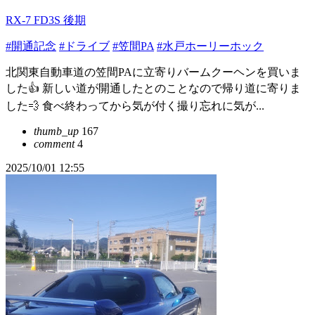
RX-7 FD3S 後期
#開通記念
#ドライブ
#笠間PA
#水戸ホーリーホック
北関東自動車道の笠間PAに立寄りバームクーヘンを買いま
した👍 新しい道が開通したとのことなので帰り道に寄りま
した💨 食べ終わってから気が付く撮り忘れに気が...
thumb_up
167
comment
4
2025/10/01 12:55