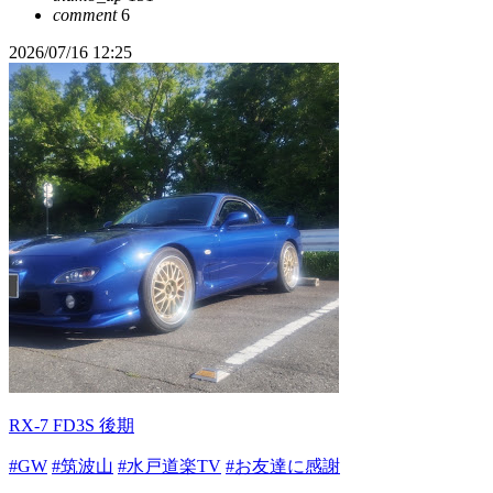
comment
6
2026/07/16 12:25
RX-7 FD3S 後期
#GW
#筑波山
#水戸道楽TV
#お友達に感謝