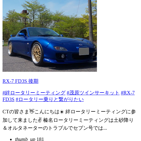
RX-7 FD3S 後期
#絆ロータリーミーティング
#茂原ツインサーキット
#RX-7
FD3S
#ロータリー乗りと繋がりたい
CTの皆さま👋こんにちは☀️ 絆ロータリーミーティングに参
加して来ました✌️ 榛名ロータリーミーティングは土砂降り
＆オルタネーターのトラブルでセブン号では...
thumb_up
181