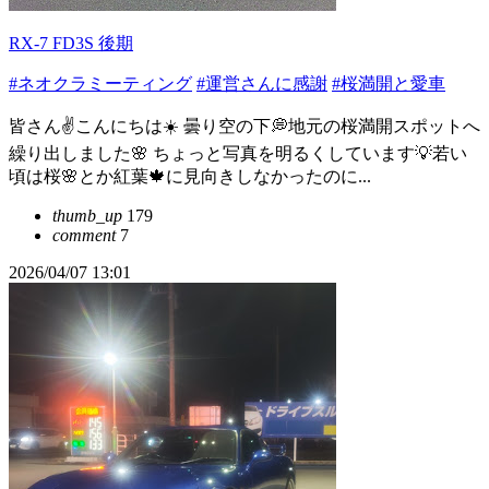
RX-7 FD3S 後期
#ネオクラミーティング
#運営さんに感謝
#桜満開と愛車
皆さん✌️こんにちは☀️ 曇り空の下💭地元の桜満開スポットへ
繰り出しました🌸 ちょっと写真を明るくしています💡若い
頃は桜🌸とか紅葉🍁に見向きしなかったのに...
thumb_up
179
comment
7
2026/04/07 13:01