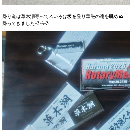
帰り道は草木湖寄って🚣いろは坂を登り華厳の滝を眺め⛰️
帰ってきました💨💨💨