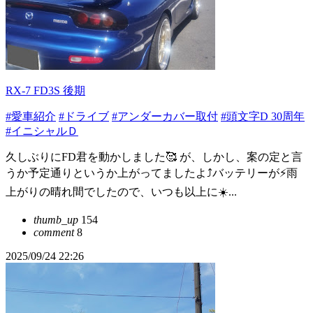
RX-7 FD3S 後期
#愛車紹介
#ドライブ
#アンダーカバー取付
#頭文字D 30周年
#イニシャルＤ
久しぶりにFD君を動かしました🥰 が、しかし、案の定と言
うか予定通りというか上がってましたよ⤴️バッテリーが⚡雨
上がりの晴れ間でしたので、いつも以上に☀️...
thumb_up
154
comment
8
2025/09/24 22:26