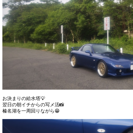
お決まりの給水塔💡
翌日の朝イチからの写メ活📸
榛名湖を一周回りながら😁