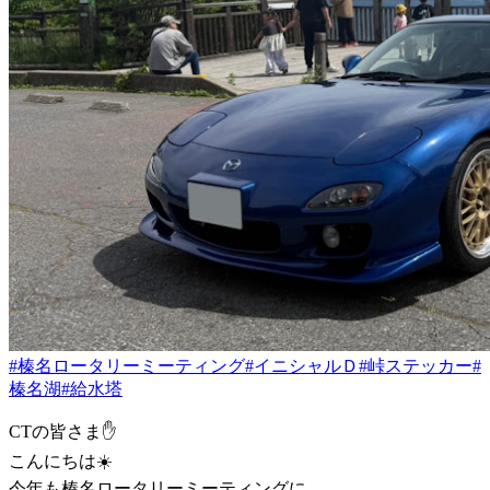
#榛名ロータリーミーティング
#イニシャルＤ
#峠ステッカー
#
榛名湖
#給水塔
CTの皆さま✋
こんにちは☀️
今年も榛名ロータリーミーティングに