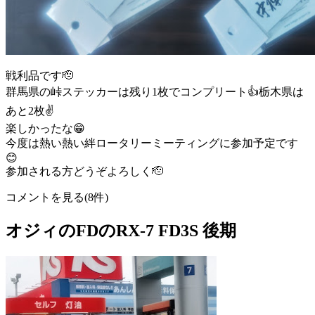
戦利品です🫡
群馬県の峠ステッカーは残り1枚でコンプリート👍栃木県は
あと2枚✌️
楽しかったな😁
今度は熱い熱い絆ロータリーミーティングに参加予定です
😊
参加される方どうぞよろしく🫡
コメントを見る(8件)
オジィのFDのRX-7 FD3S 後期