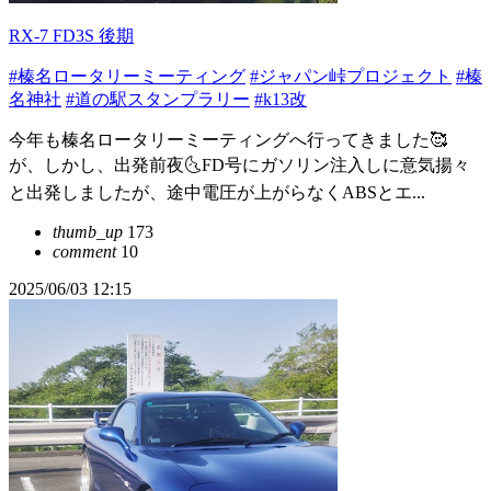
RX-7 FD3S 後期
#榛名ロータリーミーティング
#ジャパン峠プロジェクト
#榛
名神社
#道の駅スタンプラリー
#k13改
今年も榛名ロータリーミーティングへ行ってきました🥰
が、しかし、出発前夜🌜FD号にガソリン注入しに意気揚々
と出発しましたが、途中電圧が上がらなくABSとエ...
thumb_up
173
comment
10
2025/06/03 12:15