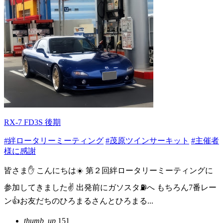
RX-7 FD3S 後期
#絆ロータリーミーティング
#茂原ツインサーキット
#主催者
様に感謝
皆さま✋ こんにちは☀️ 第２回絆ロータリーミーティングに
参加してきました✌️ 出発前にガソスタ⛽へ もちろん7番レー
ン👍お友だちのひろまるさんとひろまる...
thumb_up
151