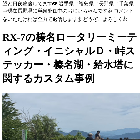
望と日夜葛藤してます🫨 岩手県⇒福島県⇒長野県⇒千葉県
⇒現在長野県に単身赴任中のおじいちゃんです👍 コメント
をいただければ全力で返信します✌️ どうぞ、よろしく👍
RX-7の榛名ロータリーミーテ
ィング・イニシャルＤ・峠ス
テッカー・榛名湖・給水塔に
関するカスタム事例