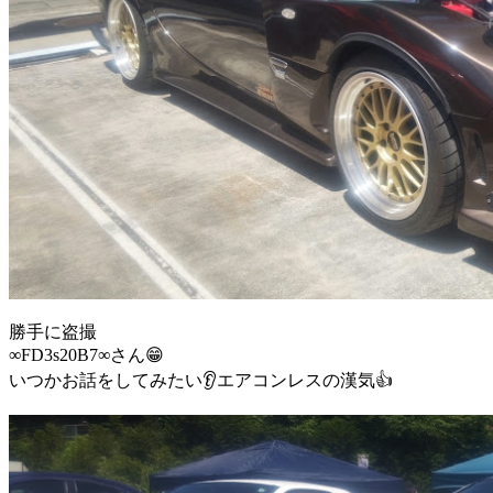
勝手に盗撮
∞FD3s20B7∞さん😁
いつかお話をしてみたい👂エアコンレスの漢気👍