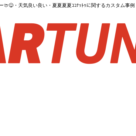
メロンバー🍈😋・天気良い良い・夏夏夏夏ｺｺﾅｯﾄｩに関するカスタム事例