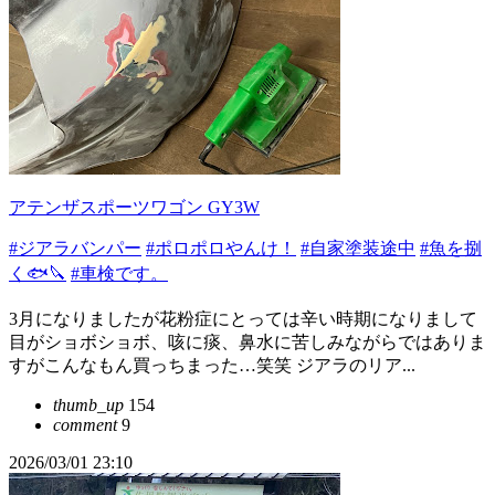
アテンザスポーツワゴン GY3W
#ジアラバンパー
#ポロポロやんけ！
#自家塗装途中
#魚を捌
く🐟🔪
#車検です。
3月になりましたが花粉症にとっては辛い時期になりまして
目がショボショボ、咳に痰、鼻水に苦しみながらではありま
すがこんなもん買っちまった…笑笑 ジアラのリア...
thumb_up
154
comment
9
2026/03/01 23:10