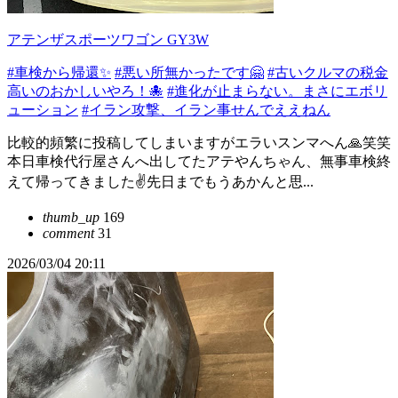
アテンザスポーツワゴン GY3W
#車検から帰還✨
#悪い所無かったです🤗
#古いクルマの税金
高いのおかしいやろ！🐙
#進化が止まらない。まさにエボリ
ューション
#イラン攻撃、イラン事せんでええねん
比較的頻繁に投稿してしまいますがエラいスンマへん🙏笑笑
本日車検代行屋さんへ出してたアテやんちゃん、無事車検終
えて帰ってきました✌️先日までもうあかんと思...
thumb_up
169
comment
31
2026/03/04 20:11