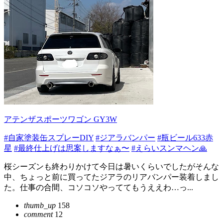
アテンザスポーツワゴン GY3W
#自家塗装缶スプレーDIY
#ジアラバンパー
#瓶ビール633赤
星
#最終仕上げは思案しますなぁ〜
#えらいスンマヘン🙏
桜シーズンも終わりかけて今日は暑いくらいでしたがそんな
中、ちょっと前に買ってたジアラのリアバンパー装着しまし
た。仕事の合間、コソコソやっててもうええわ…っ...
thumb_up
158
comment
12