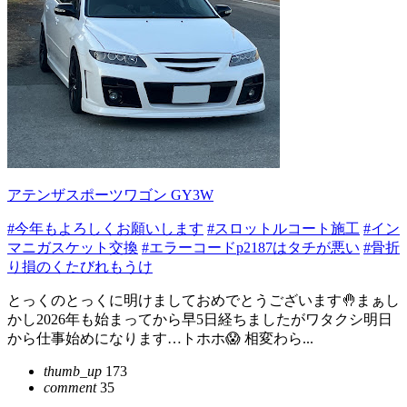
アテンザスポーツワゴン GY3W
#今年もよろしくお願いします
#スロットルコート施工
#イン
マニガスケット交換
#エラーコードp2187はタチが悪い
#骨折
り損のくたびれもうけ
とっくのとっくに明けましておめでとうございます🤚まぁし
かし2026年も始まってから早5日経ちましたがワタクシ明日
から仕事始めになります…トホホ😱 相変わら...
thumb_up
173
comment
35