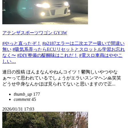
アテンザスポーツワゴン GY3W
#やっと直ったぞ！
#p2187エラーは二次エアー吸いで間違い
無い
#吸気系弄ったらECUリセットとスロットル学習お忘れ
なく〜
#DIY整備の醍醐味はこれだ！
#電スロ車両はややこ
しい…
連日の投稿 ほんまなんやねんコイツ！鬱陶しいやつやな
ぁ〜って思われているでしょうがエラいスンマヘン🙏笑笑
どうせ中身なんかほぼ見られてないと思いますので正...
thumb_up
177
comment
45
2026/01/31 17:03