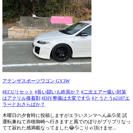
アテンザスポーツワゴン GY3W
#ECUリセット
#長い闘いも終焉か？
#二次エアー吸い対策
はアクリル接着剤
#DIY整備は大変です💦
#とうとうp2187エ
ラーとおさらばか？
木曜日の夕食時に投稿しますがエラいスンマヘん🙇💦笑 試
運転兼ねて赤穂御崎へ行きますと風でのぼりがブリブリなっ
てて寂れた感満載なってました😂💦こりゃ頂けませ...