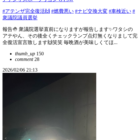
#アテンザ完全復活🙌
#燃費悪い
#ナビ交換大変
#車検近い
#
衆議院議員選挙
報告🤚 衆議院選挙直前になりますが報告します✨ワタシの
アテやん、その後全くチェックランプ点灯無くなりまして完
全復活宣言致します🙌笑笑 毎晩酒が美味しくてほ...
thumb_up
150
comment
28
2026/02/06 21:13