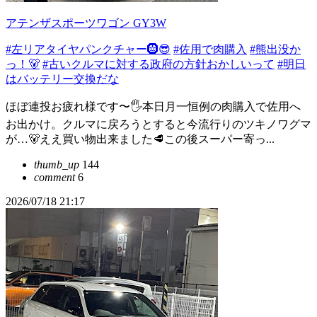
アテンザスポーツワゴン GY3W
#左リアタイヤパンクチャー🛞😎
#佐用で肉購入
#熊出没か
っ！🐻
#古いクルマに対する政府の方針おかしいって
#明日
はバッテリー交換だな
ほぼ連投お疲れ様です〜🖐️本日月一恒例の肉購入で佐用へ
お出かけ。クルマに戻ろうとすると今流行りのツキノワグマ
が…🐻ええ買い物出来ました🥩この後スーパー寄っ...
thumb_up
144
comment
6
2026/07/18 21:17