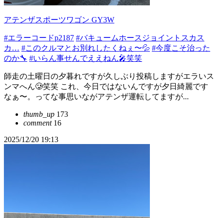
アテンザスポーツワゴン GY3W
#エラーコードp2187
#バキュームホースジョイントスカス
カ…
#このクルマとお別れしたくねぇ〜💦
#今度こそ治った
のか🔧
#いらん事せんでええねん🎤笑笑
師走の土曜日の夕暮れですが久しぶり投稿しますがエラいス
ンマへん🥲笑笑 これ、今日ではないんですが夕日綺麗です
なぁ〜。ってな事思いながアテンザ運転してますが...
thumb_up
173
comment
16
2025/12/20 19:13