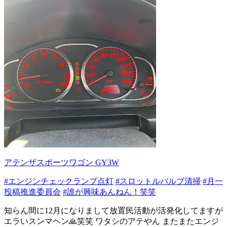
アテンザスポーツワゴン GY3W
#エンジンチェックランプ点灯
#スロットルバルブ清掃
#月一
投稿推進委員会
#誰が興味あんねん！笑笑
知らん間に12月になりまして放置民活動が活発化してますが
エラいスンマヘン🙏笑笑 ワタシのアテやん またまたエンジ