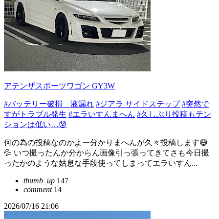
アテンザスポーツワゴン GY3W
#バッテリー破損 液漏れ
#ジアラ サイドステップ
#突然で
すがトラブル発生
#エラいすんまへん
#久しぶり投稿もテン
ションは低い…😰
何の為の投稿なのかよー分かりまへんが久々投稿します😅
💦 いつ撮ったんか分からん画像引っ張ってきてさも今日撮
ったかのような姑息な手段使ってしまってエラいすん...
thumb_up
147
comment
14
2026/07/16 21:06