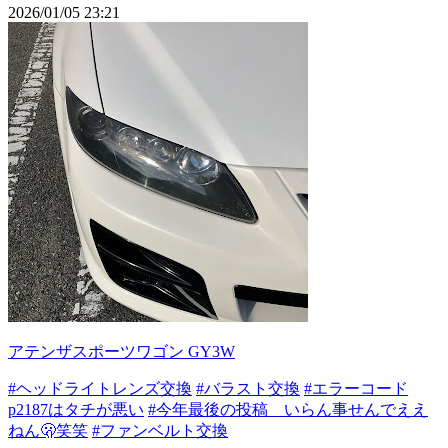
2026/01/05 23:21
アテンザスポーツワゴン GY3W
#ヘッドライトレンズ交換
#バラスト交換
#エラーコード
p2187はタチが悪い
#今年最後の投稿 いらん事せんでええ
ねん🫢笑笑
#ファンベルト交換