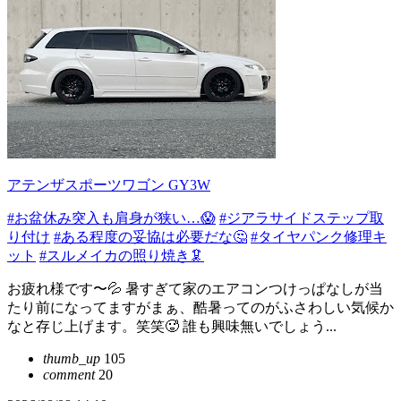
アテンザスポーツワゴン GY3W
#お盆休み突入も肩身が狭い…😱
#ジアラサイドステップ取
り付け
#ある程度の妥協は必要だな🤔
#タイヤパンク修理キ
ット
#スルメイカの照り焼き🦑
お疲れ様です〜💦 暑すぎて家のエアコンつけっぱなしが当
たり前になってますがまぁ、酷暑ってのがふさわしい気候か
なと存じ上げます。笑笑🥵 誰も興味無いでしょう...
thumb_up
105
comment
20