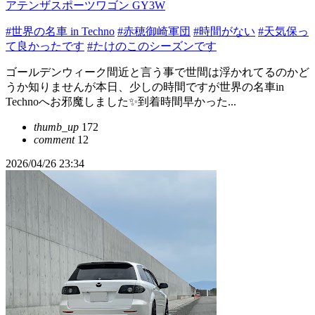
アテンザスポーツワゴン GY3W
#世界の名車 in Techno
#赤穂御崎軍団
#時間がない
#天気保っ
て良かったです
#たけのこのシーズンです
ゴールデンウィーク間近と言う事で世間は浮かれてるのかど
うか知りませんが本日、少しの時間ですが世界の名車in
Technoへお邪魔しました✨到着時間早かった...
thumb_up
172
comment
12
2026/04/26 23:34