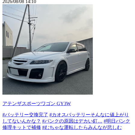
2026/08/08 14:10
アテンザスポーツワゴン GY3W
#バッテリー交換完了
#カオスバッテリーそんなに値上がり
してないんかな？
#パンクの原因はデカい釘…
#明日パンク
修理キットで補修
#むちゃな運転したらみんなが悲しむ