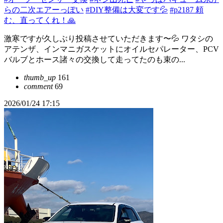
らの二次エアーっぽい
#DIY整備は大変です💦
#p2187 頼
む、直ってくれ！🙏
激寒ですが久しぶり投稿させていただきます〜💦 ワタシの
アテンザ、インマニガスケットにオイルセパレーター、PCV
バルブとホース諸々の交換して走ってたのも束の...
thumb_up
161
comment
69
2026/01/24 17:15