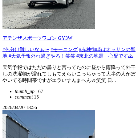
アテンザスポーツワゴン GY3W
#色分け難しいなぁ〜
#モーニング
#赤穂御崎はオッサンの聖
地
#天気予報外れ過ぎやろ！笑笑
#東北の地震 心配です🙏
天気予報ではただの曇りと言ってたのに昼から雨降って外干
しの洗濯物が濡れてしもてえらいこっちゃって大半の人がぼ
やいてる時間帯ですがエラいすんまへん🧺笑笑 日...
thumb_up
167
comment
15
2026/04/20 18:56