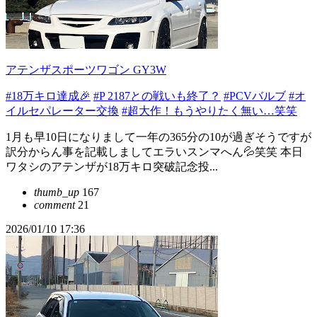
アテンザスポーツワゴン GY3W
#18万キロ達成🎉
#P 2187との戦いも終了？
#PCVバルブ
#オ
イルセパレーター交換
#超大作！もうやりたく無い…笑笑
1月も早10日になりまして一年の365分の10が過ぎそうですが
訳分からん事を記載しましてエラいスンマへん💦笑笑 本日
ワタシのアテンザが18万キロ突破記念投...
thumb_up
167
comment
21
2026/01/10 17:36