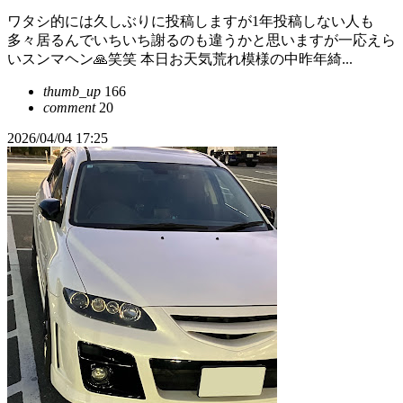
ワタシ的には久しぶりに投稿しますが1年投稿しない人も
多々居るんでいちいち謝るのも違うかと思いますが一応えら
いスンマヘン🙏笑笑 本日お天気荒れ模様の中昨年綺...
thumb_up
166
comment
20
2026/04/04 17:25