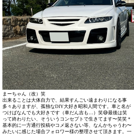
まーちゃん（改）笑
出来ることは大体自力で、結果すんごい遠まわりになる事
多々ありますが、孤独なDIY大好き昭和人間です。車と名が
つけばなんでも大好きです（車だん吉も…）笑😅最後は笑
って終わりたい、そういうコンセプトで生きてます〜笑笑＊
基本的に一方通行投稿やコメ返さない等、なんかちゃうわ〜
みたいに感じた場合フォロワー様の整理させて頂きます。一