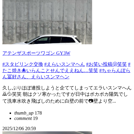
アテンザスポーツワゴン GY3W
#スタビリンク交換
#えらいスンマヘん
#お笑い投稿🫢笑笑
#
たこ焼き🐙いらんことせんでええねん…笑笑
#ちゃらんぽら
ん冨好さん、えらいスンマヘン
久しぶりほぼ連投しようと企ててしまってエラいスンマへん
🙇💦笑笑 朝はクソ寒かったですが日中はポカポカ陽気でし
て洗車水吹き飛ばしのために白壁の前で📷壁より空...
thumb_up
178
comment
19
2025/12/06 20:59