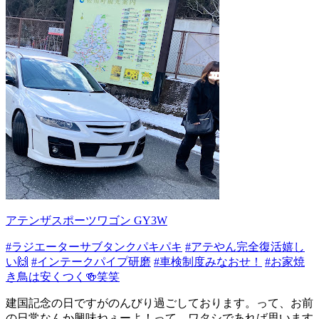
アテンザスポーツワゴン GY3W
#ラジエーターサブタンクパキパキ
#アテやん完全復活嬉し
い🙌
#インテークパイプ研磨
#車検制度みなおせ！
#お家焼
き鳥は安くつく🍻笑笑
建国記念の日ですがのんびり過ごしております。って、お前
の日常なんか興味ねぇーよ！って、ワタシであれば思います