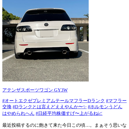
アテンザスポーツワゴン GY3W
#オートエクゼプレミアムテールマフラーDランク
#マフラー
交換
#Dランクとは言えどええやんか〜✨
#ホルモンうどん
はやめられへん
#日経平均株価すげ〜上がるね📈
最近投稿するのに飽きて来た今日この頃…。まぁそう思いな