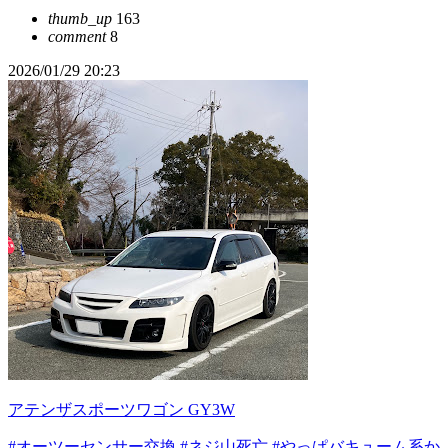
thumb_up
163
comment
8
2026/01/29 20:23
アテンザスポーツワゴン GY3W
#オーツーセンサー交換
#ネジ山死亡
#やっぱバキューム系か