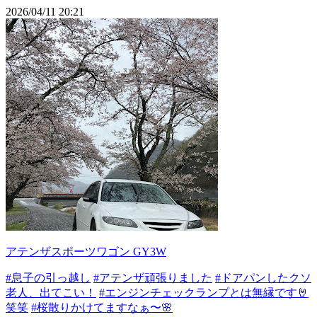
2026/04/11 20:21
アテンザスポーツワゴン GY3W
#息子の引っ越し
#アテンザ頑張りました
#ドアパンしたクソ
老人、出てこい！
#エンジンチェックランプとは無縁です🤘
笑笑
#桜散りかけてますなぁ〜🌸