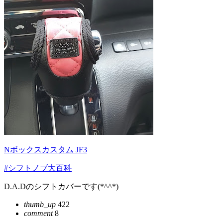
Nボックスカスタム JF3
#シフトノブ大百科
D.A.Dのシフトカバーです(*^^*)
thumb_up
422
comment
8