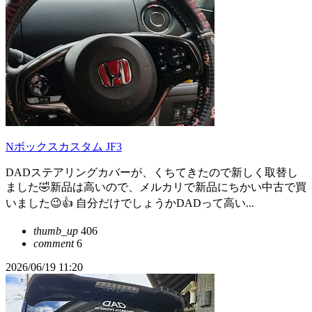
Nボックスカスタム JF3
DADステアリングカバーが、くちてきたので新しく取替し
ました🤣新品は高いので、メルカリで新品にちかい中古で買
いました😉👍 自分だけでしょうかDADって高い...
thumb_up
406
comment
6
2026/06/19 11:20