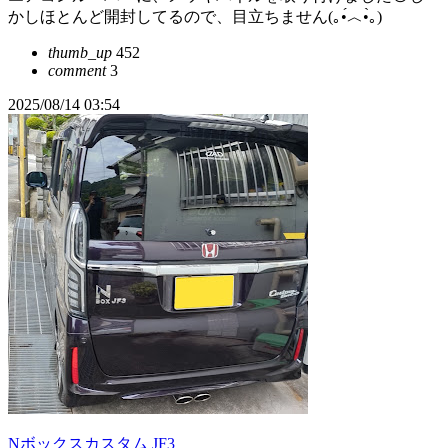
かしほとんど開封してるので、目立ちません(⁠｡⁠•́⁠︿⁠•̀⁠｡⁠)
thumb_up
452
comment
3
2025/08/14 03:54
Nボックスカスタム JF3