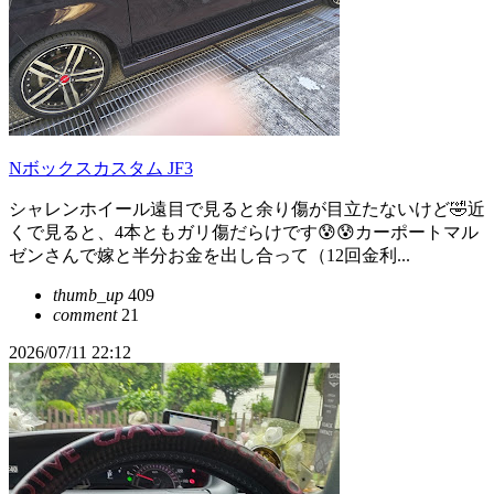
Nボックスカスタム JF3
シャレンホイール遠目で見ると余り傷が目立たないけど🤣近
くで見ると、4本ともガリ傷だらけです😰😰カーポートマル
ゼンさんで嫁と半分お金を出し合って（12回金利...
thumb_up
409
comment
21
2026/07/11 22:12