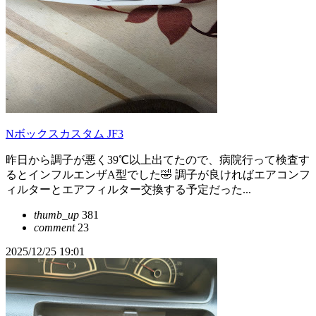
Nボックスカスタム JF3
昨日から調子が悪く39℃以上出てたので、病院行って検査す
るとインフルエンザA型でした🤣 調子が良ければエアコンフ
ィルターとエアフィルター交換する予定だった...
thumb_up
381
comment
23
2025/12/25 19:01