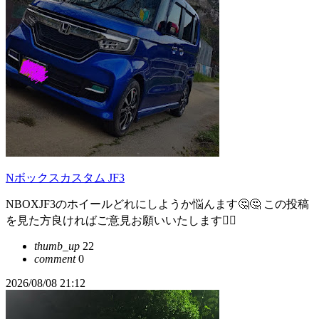
Nボックスカスタム JF3
NBOXJF3のホイールどれにしようか悩んます🤔🤔 この投稿
を見た方良ければご意見お願いいたします🙇‍♀️
thumb_up
22
comment
0
2026/08/08 21:12