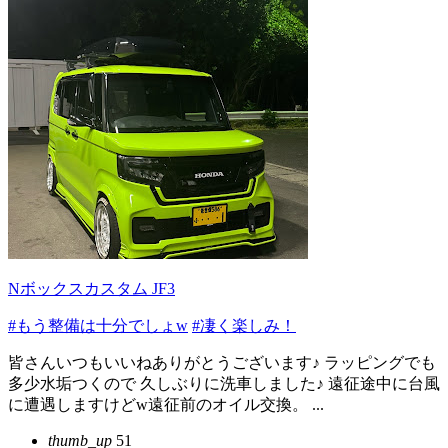
Nボックスカスタム JF3
#もう整備は十分でしょw
#凄く楽しみ！
皆さんいつもいいねありがとうございます♪ ラッピングでも
多少水垢つくので 久しぶりに洗車しました♪ 遠征途中に台風
に遭遇しますけどw遠征前のオイル交換。 ...
thumb_up
51