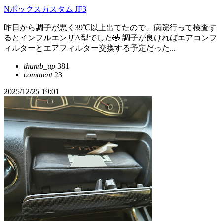
Nボックスカスタム JF3
昨日から調子が悪く39℃以上出てたので、病院行って検査す
るとインフルエンザA型でした🤣 調子が良ければエアコンフ
ィルターとエアフィルター交換する予定だった...
thumb_up
381
comment
23
2025/12/25 19:01