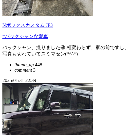
Nボックスカスタム JF3
#バックシャンな愛車
バックシャン、撮りました😃 相変わらず、家の前ですし、
写真も切れていてスミマセン(*^^*)
thumb_up
448
comment
3
2025/01/31 22:39