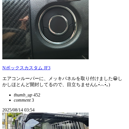
Nボックスカスタム JF3
エアコンルーパーに、メッキパネルを取り付けました😀し
かしほとんど開封してるので、目立ちません(⁠｡⁠•́⁠︿⁠•̀⁠｡⁠)
thumb_up
452
comment
3
2025/08/14 03:54