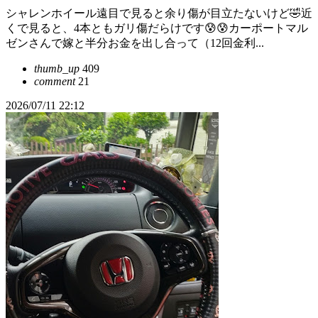
シャレンホイール遠目で見ると余り傷が目立たないけど🤣近
くで見ると、4本ともガリ傷だらけです😰😰カーポートマル
ゼンさんで嫁と半分お金を出し合って（12回金利...
thumb_up
409
comment
21
2026/07/11 22:12