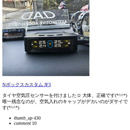
Nボックスカスタム JF3
タイヤ空気圧センサーを付けました☺️ 大体、正確です(*^^*)
唯一残念なのが、空気入れのキャップがデカいのがダサイで
す(*^^*)
thumb_up
430
comment
10