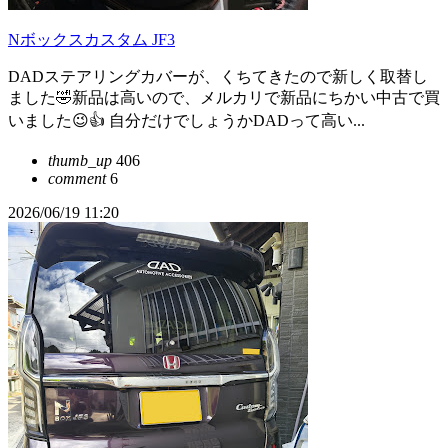
Nボックスカスタム JF3
DADステアリングカバーが、くちてきたので新しく取替し
ました🤣新品は高いので、メルカリで新品にちかい中古で買
いました😉👍 自分だけでしょうかDADって高い...
thumb_up
406
comment
6
2026/06/19 11:20