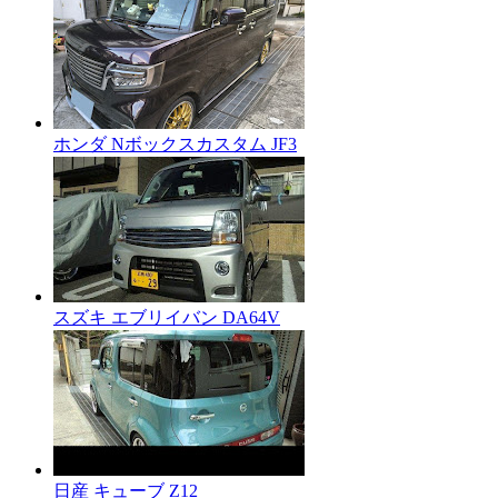
ホンダ Nボックスカスタム JF3
スズキ エブリイバン DA64V
日産 キューブ Z12