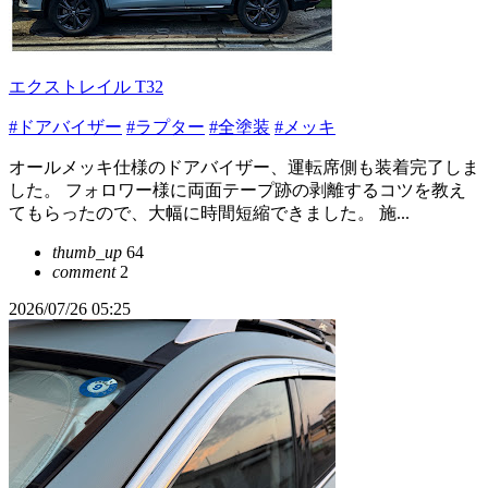
エクストレイル T32
#ドアバイザー
#ラプター
#全塗装
#メッキ
オールメッキ仕様のドアバイザー、運転席側も装着完了しま
した。 フォロワー様に両面テープ跡の剥離するコツを教え
てもらったので、大幅に時間短縮できました。 施...
thumb_up
64
comment
2
2026/07/26 05:25