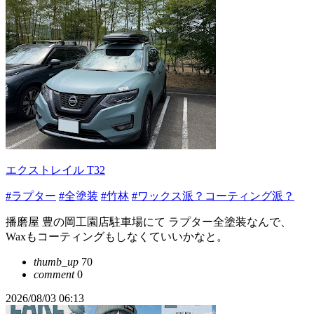
エクストレイル T32
#ラプター
#全塗装
#竹林
#ワックス派？コーティング派？
播磨屋 豊の岡工園店駐車場にて ラプター全塗装なんで、
Waxもコーティングもしなくていいかなと。
thumb_up
70
comment
0
2026/08/03 06:13