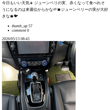
今日もいい天気☀️ ジューンベリの実、赤くなって食べれそ
うになるのは来週位からかな🌱🫐ジューンベリーの実が大好
きな🫐🐦
thumb_up
57
comment
0
2026/05/13 08:43