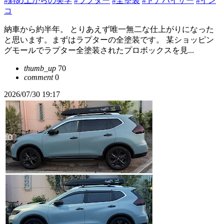
#斜め上からの美学
#ラプター
#全塗装
#ドアバイザー
#イン
コ
納車から約半年。 とりあえず唯一無二な仕上がりになった
と思います。まずはラプターの全塗装です。 某ショッピン
グモールでラプター全塗装されたプロボックスを見...
thumb_up
70
comment
0
2026/07/30 19:17