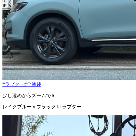
#ラプター
#全塗装
少し遠めからズームで📱
レイクブルー x ブラック in ラプター