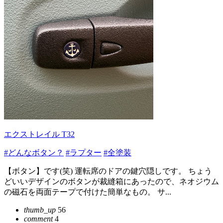
エクストレイル T32
#どんなボタン？
#ラプター
#全塗装
【ボタン】です(笑) 運転席のドアの鍵穴隠しです。 ちょう
どいいデザインのボタンが裁縫箱にあったので、ネオジウム
の磁石を両面テープで付けた簡単なもの。 サ...
thumb_up
56
comment
4