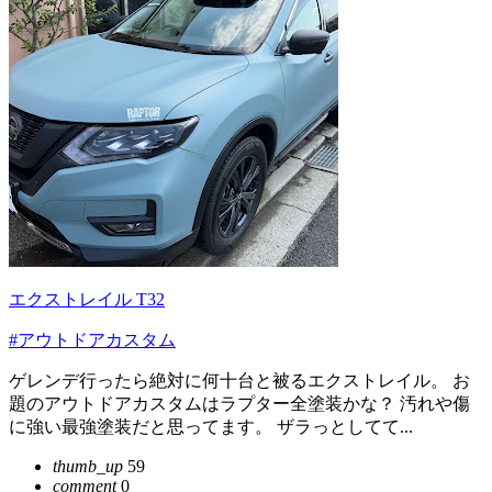
エクストレイル T32
#アウトドアカスタム
ゲレンデ行ったら絶対に何十台と被るエクストレイル。 お
題のアウトドアカスタムはラプター全塗装かな？ 汚れや傷
に強い最強塗装だと思ってます。 ザラっとしてて...
thumb_up
59
comment
0