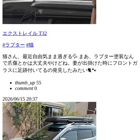
エクストレイル T32
#ラプター
#猫
猫さん、最近自由気まま過ぎる💦 まあ、ラプター塗装なん
で爪傷とかは大丈夫やけどね。妻が出掛けた時にフロントガ
ラスに足跡付いてるの発見したみたい🐈🐾
thumb_up
55
comment
0
2026/06/15 20:37