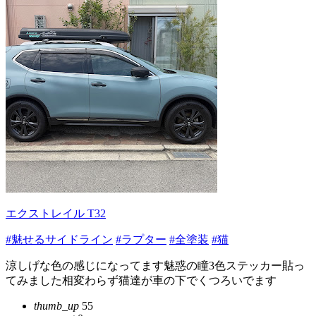
エクストレイル T32
#魅せるサイドライン
#ラプター
#全塗装
#猫
涼しげな色の感じになってます魅惑の瞳3色ステッカー貼っ
てみました相変わらず猫達が車の下でくつろいでます
thumb_up
55