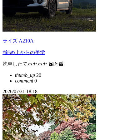
ライズ A210A
#斜め上からの美学
洗車したてホヤホヤ 🌆と📸
thumb_up
20
comment
0
2026/07/31 18:18