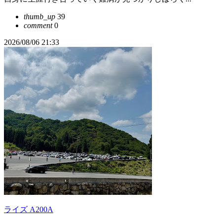
thumb_up
39
comment
0
2026/08/06 21:33
ライズ A200A