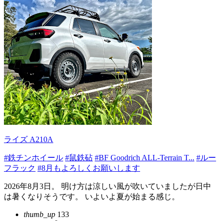
ライズ A210A
#鉄チンホイール
#鼠鉄砧
#BF Goodrich ALL-Terrain T...
#ルー
フラック
#8月もよろしくお願いします
2026年8月3日。 明け方は涼しい風が吹いていましたが日中
は暑くなりそうです。 いよいよ夏が始まる感じ。
thumb_up
133