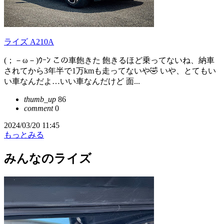
ライズ A210A
(；－ω－)ｳｰﾝ この車飽きた 飽きるほど乗ってないね、納車
されてから3年半で1万kmも走ってないや🤣 いや、とてもい
い車なんだよ…いい車なんだけど 面...
thumb_up
86
comment
0
2024/03/20 11:45
もっとみる
みんなのライズ