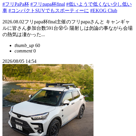
#フリPaPa杯
#フリpapa杯final
#低いようで低くない少し低い
車
#コンパクトSUVでもスポーティーに
#EKOG Club
2026.08.02フリpapa杯final主催のフリpapaさんと キャンギャ
ルに皆さん参加台数591台😵💦 陽射しは勿論の事ながら会場
の熱気は凄かった...
thumb_up
60
comment
0
2026/08/05 14:54