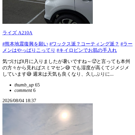
ライズ A210A
#熊本地震復興を願い
#ワックス派？コーティング派？
#ラー
メンはやっぱりこってり
#キイロビンでお肌の手入れ
気づけば8月に入りましたが暑いですね～🥵と言っても本州
の方々から見ればスミマセン😅 でも湿度が高くてジメジメ
しています😅 週末は天気も良くなり、久しぶりに...
thumb_up
65
comment
6
2026/08/04 18:37