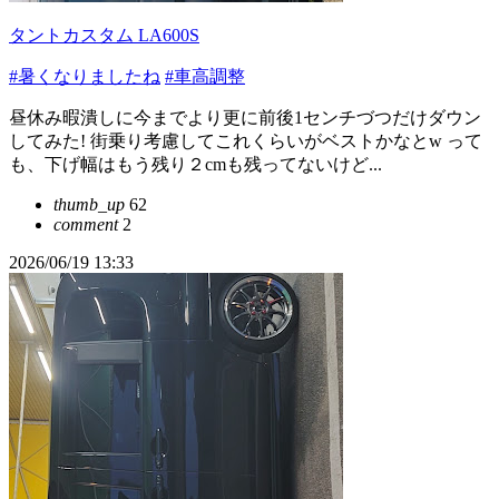
タントカスタム LA600S
#暑くなりましたね
#車高調整
昼休み暇潰しに今までより更に前後1センチづつだけダウン
してみた! 街乗り考慮してこれくらいがベストかなとw って
も、下げ幅はもう残り２cmも残ってないけど...
thumb_up
62
comment
2
2026/06/19 13:33