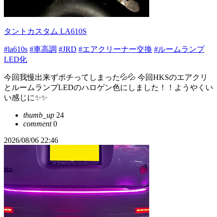
タントカスタム LA610S
#la610s
#車高調
#JRD
#エアクリーナー交換
#ルームランプ
LED化
今回我慢出来ずポチってしまった💦💦 今回HKSのエアクリ
とルームランプLEDのハロゲン色にしました！！ようやくい
い感じに✨️✨️
thumb_up
24
comment
0
2026/08/06 22:46