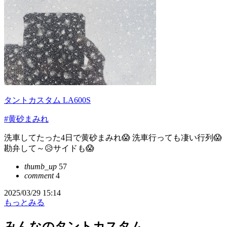
タントカスタム LA600S
#黄砂まみれ
洗車してたった4日で黄砂まみれ😱 洗車行っても凄い行列😱
勘弁して～😥サイドも😱
thumb_up
57
comment
4
2025/03/29 15:14
もっとみる
みんなのタントカスタム