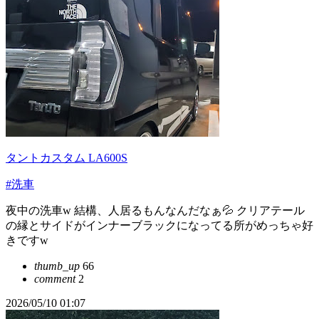
タントカスタム LA600S
#洗車
夜中の洗車w 結構、人居るもんなんだなぁ💦 クリアテール
の縁とサイドがインナーブラックになってる所がめっちゃ好
きですw
thumb_up
66
comment
2
2026/05/10 01:07