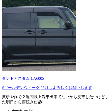
タントカスタム LA600S
#ゴールデンウィーク
#5月もよろしくお願いします
黄砂や雨で２週間以上洗車出来てないから洗車したいけどま
た明日から雨続きだ😱
thumb_up
64