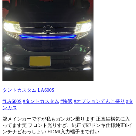
タントカスタム LA600S
#LA600S
#タントカスタム
#快適
#オプションてんこ盛り
#タ
ンカス
嫁メインカーですが私もガンガン乗ります 正直結構気に入
ってます笑 フロント光りすぎ、純正で即ドンキ仕様純正8イ
ンチナビわっしょい HDMI入力端子まで付い...