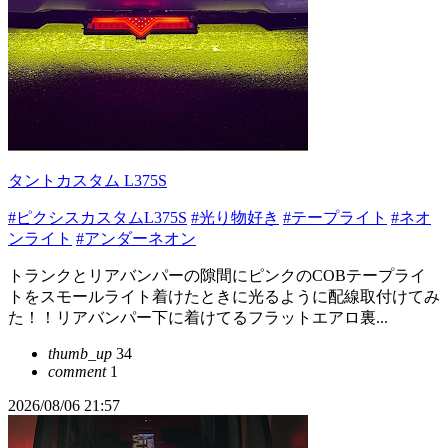
タントカスタム L375S
#ピクシスカスタムL375S
#光り物好き
#テープライト
#ネオ
ンライト
#アンダーネオン
トランクとリアバンパーの隙間にピンクのCOBテープライ
トをスモールライト着けたときに光るように配線取付けてみ
た！！リアバンパー下に着けてるフラットエアロ裏...
thumb_up
34
comment
1
2026/08/06 21:57