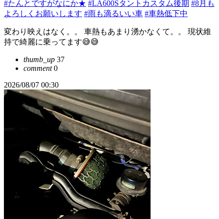
#たんとですがなにか★
#LA600Sタントカスタム後期
#8月も
よろしくお願いします
#雨も滴るいい車
#車熱低下中
変わり映えはなく。。 車熱もあまり湧かなくて。。 現状維
持で綺麗に乗ってます😅😅
thumb_up
37
comment
0
2026/08/07 00:30