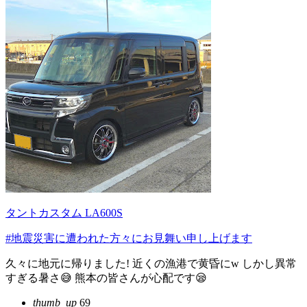
タントカスタム LA600S
#地震災害に遭われた方々にお見舞い申し上げます
久々に地元に帰りました! 近くの漁港で黄昏にw しかし異常
すぎる暑さ😅 熊本の皆さんが心配です😪
thumb_up
69