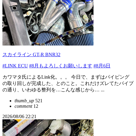
スカイライン GT-R BNR32
#LINK ECU
#8月もよろしくお願いします
#8月6日
カワマタ氏によるLink化。。。 今日で、まずはパイピング
の取り回しが完成した、とのこと。これだけズレてたパイプ
の通り、いわゆる整列を…こんな感じから… ...
thumb_up
521
comment
12
2026/08/06 22:21