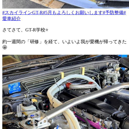
#スカイラインGT-R
#5月もよろしくお願いします
#予防整備
#
愛車紹介
さてさて、GT-R学校⭐️
約一週間の「研修」を経て、いよいよ我が愛機が帰ってきた
🤩