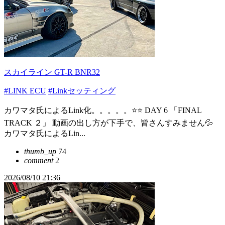
スカイライン GT-R BNR32
#LINK ECU
#Linkセッティング
カワマタ氏によるLink化。。。。。⭐️⭐️ DAY 6 「FINAL
TRACK ２」 動画の出し方が下手で、皆さんすみません💦
カワマタ氏によるLin...
thumb_up
74
comment
2
2026/08/10 21:36