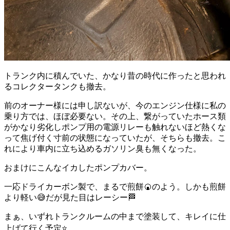
トランク内に積んでいた、かなり昔の時代に作ったと思われ
るコレクタータンクも撤去。
前のオーナー様には申し訳ないが、今のエンジン仕様に私の
乗り方では、ほぼ必要ない。その上、繋がっていたホース類
がかなり劣化しポンプ用の電源リレーも触れないほど熱くな
って焦げ付く寸前の状態になっていたが、そちらも撤去。こ
れにより車内に立ち込めるガソリン臭も無くなった。
おまけにこんなイカしたポンプカバー。
一応ドライカーボン製で、まるで煎餅🍘のよう。しかも煎餅
より軽い😅だが見た目はレーシー🏁
まぁ、いずれトランクルームの中まで塗装して、キレイに仕
上げて行く予定⭐️