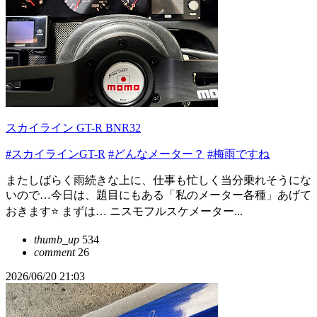
スカイライン GT-R BNR32
#スカイラインGT-R
#どんなメーター？
#梅雨ですね
またしばらく雨続きな上に、仕事も忙しく当分乗れそうにな
いので…今日は、題目にもある「私のメーター各種」あげて
おきます⭐️ まずは… ニスモフルスケメーター...
thumb_up
534
comment
26
2026/06/20 21:03