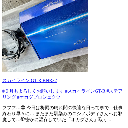
スカイライン GT-R BNR32
#６月もよろしくお願いします
#スカイラインGT-R
#ステア
リング
#オカダプロジェクツ
フフフ…😎 今日は梅雨の晴れ間の快適な日って事で、仕事
終わり早々に… またまた馴染みのニシノボディさんへお邪
魔して…🤭密かに温存していた「オカダさん」取り...