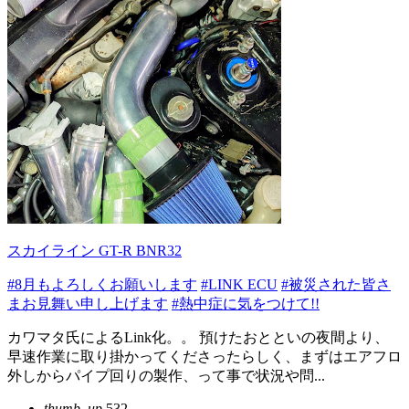
スカイライン GT-R BNR32
#8月もよろしくお願いします
#LINK ECU
#被災された皆さ
まお見舞い申し上げます
#熱中症に気をつけて!!
カワマタ氏によるLink化。。 預けたおとといの夜間より、
早速作業に取り掛かってくださったらしく、まずはエアフロ
外しからパイプ回りの製作、って事で状況や問...
thumb_up
532