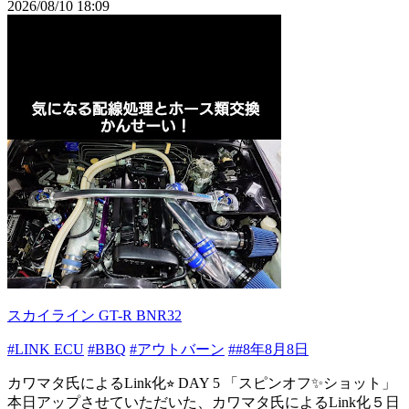
2026/08/10 18:09
スカイライン GT-R BNR32
#LINK ECU
#BBQ
#アウトバーン
##8年8月8日
カワマタ氏によるLink化⭐︎ DAY 5 「スピンオフ✨ショット」
本日アップさせていただいた、カワマタ氏によるLink化５日