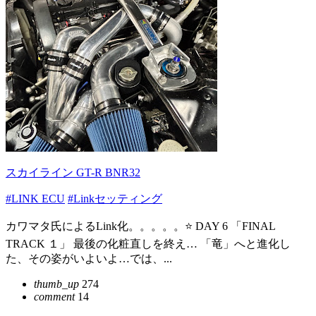
スカイライン GT-R BNR32
#LINK ECU
#Linkセッティング
カワマタ氏によるLink化。。。。。⭐️ DAY 6 「FINAL
TRACK １」 最後の化粧直しを終え… 「竜」へと進化し
た、その姿がいよいよ…では、...
thumb_up
274
comment
14