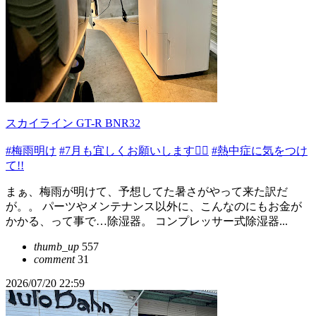
スカイライン GT-R BNR32
#梅雨明け
#7月も宜しくお願いします🙇‍♂️
#熱中症に気をつけ
て!!
まぁ、梅雨が明けて、予想してた暑さがやって来た訳だ
が。。 パーツやメンテナンス以外に、こんなのにもお金が
かかる、って事で…除湿器。 コンプレッサー式除湿器...
thumb_up
557
comment
31
2026/07/20 22:59