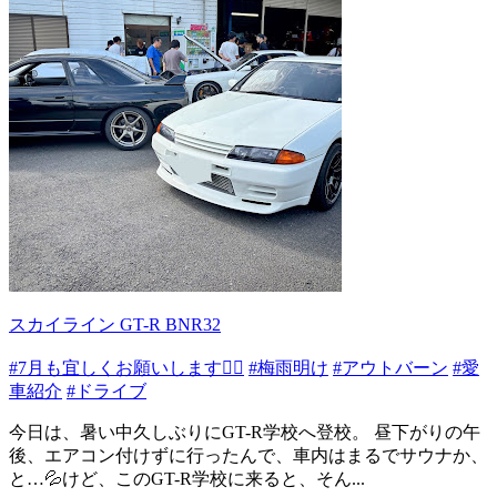
スカイライン GT-R BNR32
#7月も宜しくお願いします🙇‍♂️
#梅雨明け
#アウトバーン
#愛
車紹介
#ドライブ
今日は、暑い中久しぶりにGT-R学校へ登校。 昼下がりの午
後、エアコン付けずに行ったんで、車内はまるでサウナか、
と…💦けど、このGT-R学校に来ると、そん...