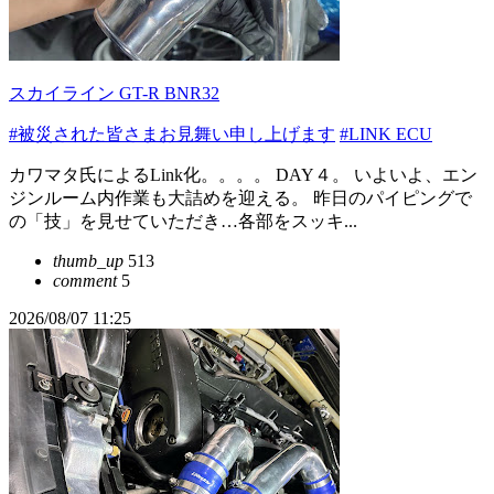
スカイライン GT-R BNR32
#被災された皆さまお見舞い申し上げます
#LINK ECU
カワマタ氏によるLink化。。。。 DAY４。 いよいよ、エン
ジンルーム内作業も大詰めを迎える。 昨日のパイピングで
の「技」を見せていただき…各部をスッキ...
thumb_up
513
comment
5
2026/08/07 11:25