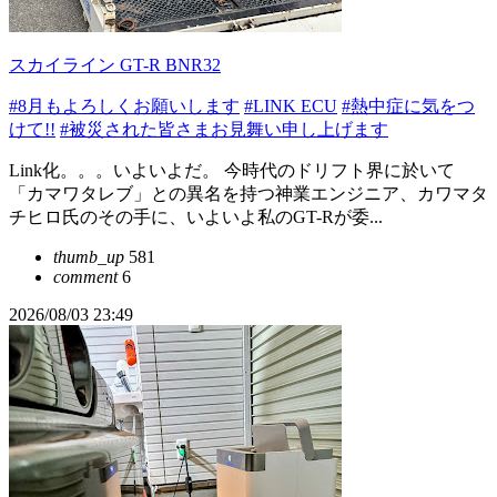
スカイライン GT-R BNR32
#8月もよろしくお願いします
#LINK ECU
#熱中症に気をつ
けて!!
#被災された皆さまお見舞い申し上げます
Link化。。。いよいよだ。 今時代のドリフト界に於いて
「カマワタレブ」との異名を持つ神業エンジニア、カワマタ
チヒロ氏のその手に、いよいよ私のGT-Rが委...
thumb_up
581
comment
6
2026/08/03 23:49