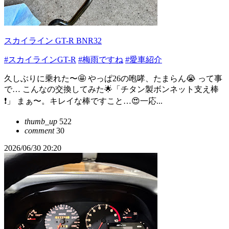
スカイライン GT-R BNR32
#スカイラインGT-R
#梅雨ですね
#愛車紹介
久しぶりに乗れた〜🤩 やっぱ26の咆哮、たまらん😭 って事
で… こんなの交換してみた🌟「チタン製ボンネット支え棒
❗️」 まぁ〜。キレイな棒ですこと…😍一応...
thumb_up
522
comment
30
2026/06/30 20:20