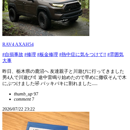
RAV4 AXAH54
#自損事故
#修理
#板金修理
#熱中症に気をつけて!!
#雰囲気
大事
昨日、栃木県の鹿沼へ 友達親子と川遊びに行ってきました
男4人で川遊び🤙 途中雷鳴り始めたので早めに撤収そんで木
にぶつけました🤣 バッキバキに割れました.....
thumb_up
97
comment
7
2026/07/22 23:22