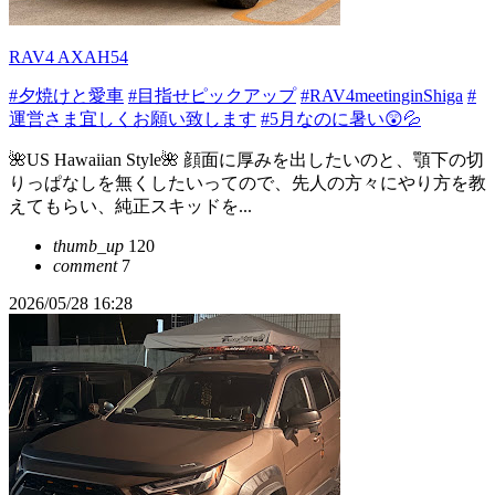
RAV4 AXAH54
#夕焼けと愛車
#目指せピックアップ
#RAV4meetinginShiga
#
運営さま宜しくお願い致します
#5月なのに暑い😲💦
🌺US Hawaiian Style🌺 顔面に厚みを出したいのと、顎下の切
りっぱなしを無くしたいってので、先人の方々にやり方を教
えてもらい、純正スキッドを...
thumb_up
120
comment
7
2026/05/28 16:28