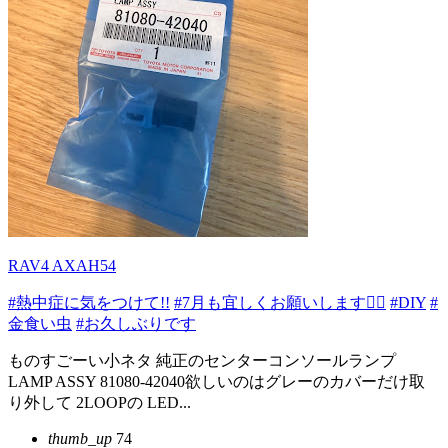
RAV4 AXAH54
#熱中症に気をつけて!!
#7月も宜しくお願いします🙇‍♂️
#DIY
#
金食い虫
#お久しぶりです
ものすごーい小ネタ 純正のセンターコンソールランプ
LAMP ASSY 81080-42040欲しいのはグレーのカバーだけ取
り外して 2LOOPの LED...
thumb_up
74