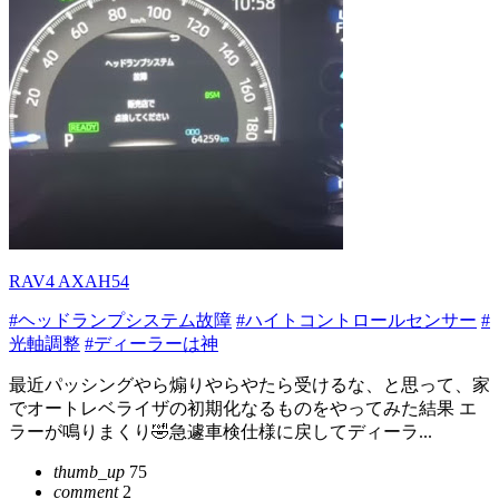
RAV4 AXAH54
#ヘッドランプシステム故障
#ハイトコントロールセンサー
#
光軸調整
#ディーラーは神
最近パッシングやら煽りやらやたら受けるな、と思って、家
でオートレベライザの初期化なるものをやってみた結果 エ
ラーが鳴りまくり🤣急遽車検仕様に戻してディーラ...
thumb_up
75
comment
2