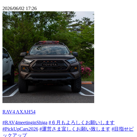
2026/06/02 17:26
RAV4 AXAH54
#RAV4meetinginShiga
#６月もよろしくお願いします
#PickUpCars2026
#運営さま宜しくお願い致します
#目指せピ
ックアップ