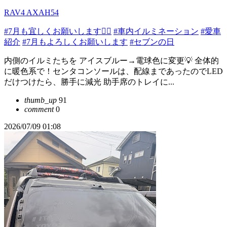
RAV4 AXAH54
#7月も宜しくお願いします🙇‍♂️
#車内イルミネーション
#愛車
紹介
#7月もよろしくお願いします
#セブンの日
内側のイルミたちを アイスブルー→電球色に変更💡 全体的
に暖色系で！センタコンソールは、配線まであったのでLED
だけつけたら、勝手に減光 助手席のトレイに...
thumb_up
91
comment
0
2026/07/09 01:08