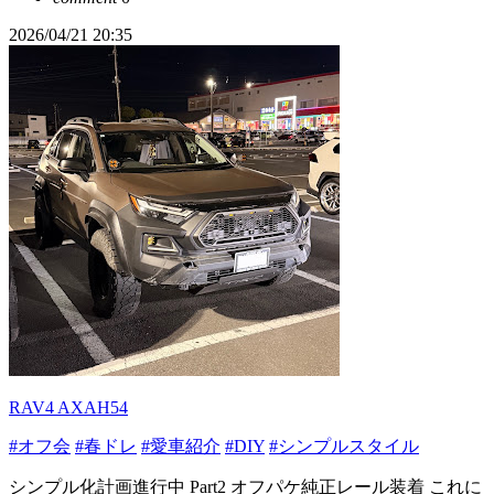
2026/04/21 20:35
RAV4 AXAH54
#オフ会
#春ドレ
#愛車紹介
#DIY
#シンプルスタイル
シンプル化計画進行中 Part2 オフパケ純正レール装着 これに