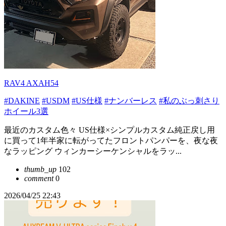
RAV4 AXAH54
#DAKINE
#USDM
#US仕様
#ナンバーレス
#私のぶっ刺さり
ホイール3選
最近のカスタム色々 US仕様×シンプルカスタム純正戻し用
に買って1年半家に転がってたフロントパンパーを、夜な夜
なラッピング ウィンカーシーケンシャルをラッ...
thumb_up
102
comment
0
2026/04/25 22:43