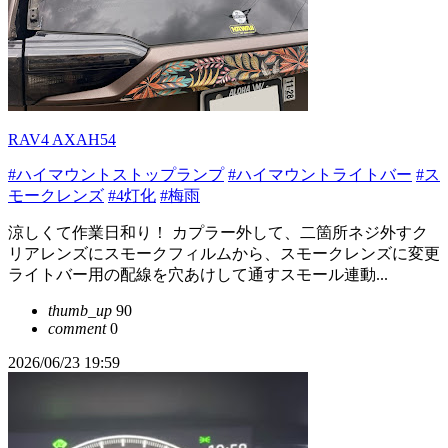
RAV4 AXAH54
#ハイマウントストップランプ
#ハイマウントライトバー
#ス
モークレンズ
#4灯化
#梅雨
涼しくて作業日和り！ カプラー外して、二箇所ネジ外すク
リアレンズにスモークフィルムから、スモークレンズに変更
ライトバー用の配線を穴あけして通すスモール連動...
thumb_up
90
comment
0
2026/06/23 19:59