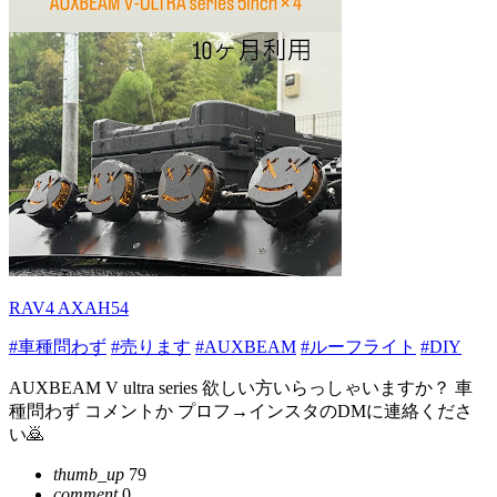
RAV4 AXAH54
#車種問わず
#売ります
#AUXBEAM
#ルーフライト
#DIY
AUXBEAM V ultra series 欲しい方いらっしゃいますか？ 車
種問わず コメントか プロフ→インスタのDMに連絡くださ
い🙇
thumb_up
79
comment
0