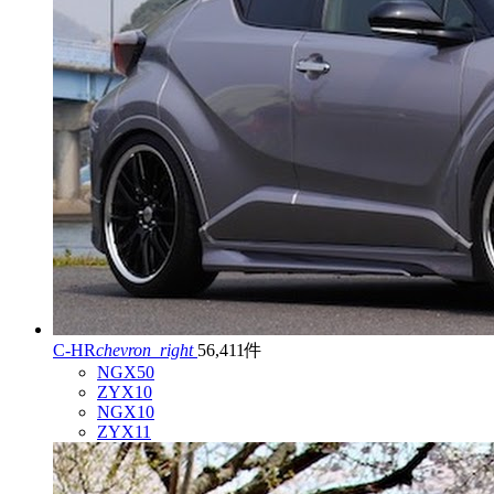
C-HR
chevron_right
56,411件
NGX50
ZYX10
NGX10
ZYX11