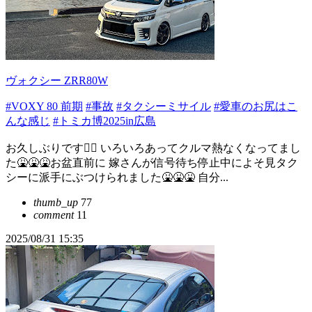
ヴォクシー ZRR80W
#VOXY 80 前期
#事故
#タクシーミサイル
#愛車のお尻はこ
んな感じ
#トミカ博2025in広島
お久しぶりです🙇‍♂️ いろいろあってクルマ熱なくなってまし
た🤮🤮🤮お盆直前に 嫁さんが信号待ち停止中によそ見タク
シーに派手にぶつけられました🤮🤮🤮 自分...
thumb_up
77
comment
11
2025/08/31 15:35