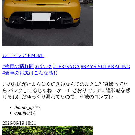
ルーテシア RM5M1
#梅雨の晴れ間
#パンク
#TE37SAGA
#RAYS VOLKRACING
#愛車のお尻はこんな感じ
このお尻がたまらなく好き😊なんてのんきに写真撮ってた
ら パンクしてるじゃねーかー！ どおりでリアに違和感を感
じるわけだゆっくり漏れてたので、車載のコンプレ...
thumb_up
79
comment
4
2026/06/19 18:21