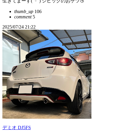
生きてまーす( ˘ᵕ˘ ) シビックのおケツ🍑
thumb_up
106
comment
5
2025/07/24 21:22
デミオ DJ5FS