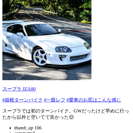
スープラ JZA80
#箱根ターンパイク
#一眼レフ
#愛車のお尻はこんな感じ
スープラでは初のターンパイク。GWだったけど早めに行っ
たから以外と空いてて良かった😌
thumb_up
106