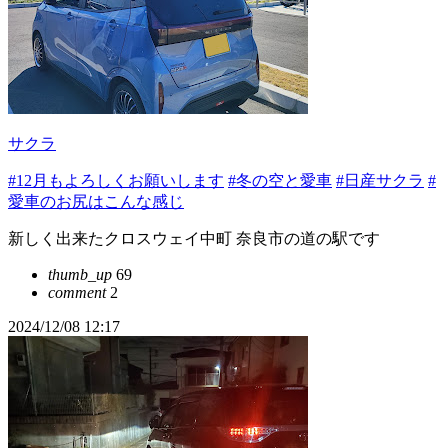
サクラ
#12月もよろしくお願いします
#冬の空と愛車
#日産サクラ
#
愛車のお尻はこんな感じ
新しく出来たクロスウェイ中町 奈良市の道の駅です
thumb_up
69
comment
2
2024/12/08 12:17