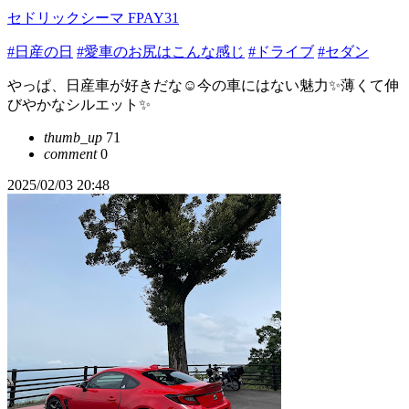
セドリックシーマ FPAY31
#日産の日
#愛車のお尻はこんな感じ
#ドライブ
#セダン
やっぱ、日産車が好きだな☺️今の車にはない魅力✨薄くて伸
びやかなシルエット✨
thumb_up
71
comment
0
2025/02/03 20:48