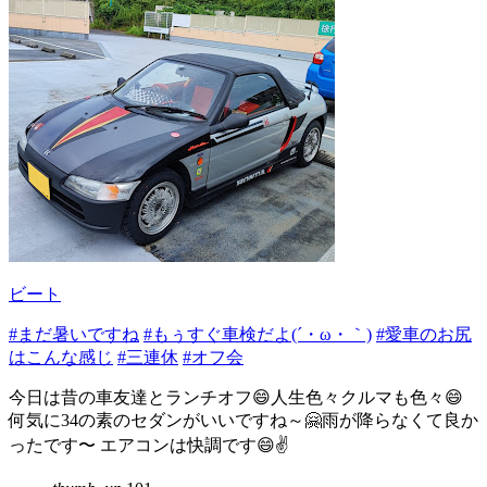
ビート
#まだ暑いですね
#もぅすぐ車検だよ(´・ω・｀)
#愛車のお尻
はこんな感じ
#三連休
#オフ会
今日は昔の車友達とランチオフ😄人生色々クルマも色々😄
何気に34の素のセダンがいいですね～🤗雨が降らなくて良か
ったです〜 エアコンは快調です😄✌️