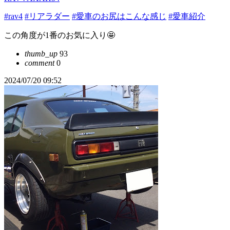
#rav4
#リアラダー
#愛車のお尻はこんな感じ
#愛車紹介
この角度が1番のお気に入り🤩
thumb_up
93
comment
0
2024/07/20 09:52