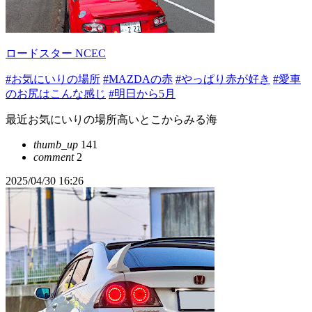
ロードスター NCEC
#お気にいりの場所
#MAZDAの赤
#やっぱり赤が好き
#愛車
のお尻はこんな感じ
#明日から5月
最近お気にいりの場所高いとこからみる海
thumb_up
141
comment
2
2025/04/30 16:26