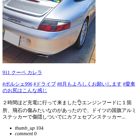
911 クーペ カレラ
#ポルシェ996
#ドライブ
#8月もよろしくお願いします
#愛車
のお尻はこんな感じ
２時間ほど充電に行って来ました👌エンジンフードに１箇
所、飛石の傷みたいなのがあったので、ドイツの国旗アルミ
ステッカーで傷隠しついでにカフェセブンステッカー...
thumb_up
104
comment
0