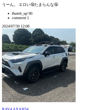
うーん。 エロい🤤たまらんな🤤
thumb_up
90
comment
1
2024/07/30 12:08
RAV4 AXAH54