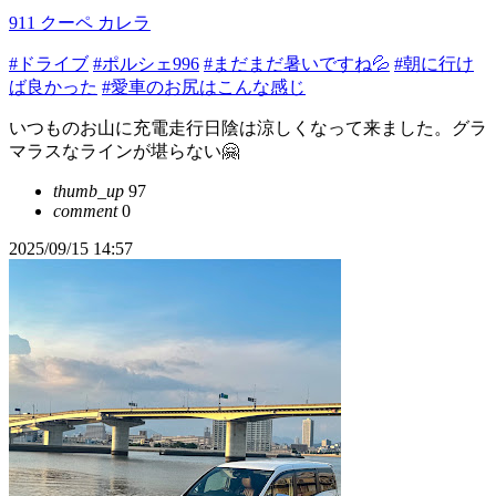
911 クーペ カレラ
#ドライブ
#ポルシェ996
#まだまだ暑いですね💦
#朝に行け
ば良かった
#愛車のお尻はこんな感じ
いつものお山に充電走行日陰は涼しくなって来ました。グラ
マラスなラインが堪らない🤗
thumb_up
97
comment
0
2025/09/15 14:57