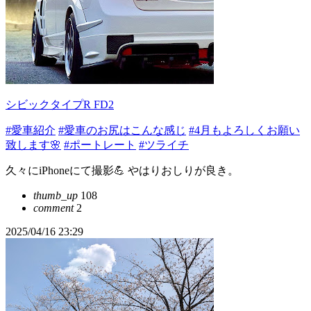
シビックタイプR FD2
#愛車紹介
#愛車のお尻はこんな感じ
#4月もよろしくお願い
致します🌸
#ポートレート
#ツライチ
久々にiPhoneにて撮影💪 やはりおしりが良き。
thumb_up
108
comment
2
2025/04/16 23:29