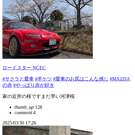
ロードスター NCEC
#サクラと愛車
#半ケツ
#愛車のお尻はこんな感じ
#MAZDA
の赤
#やっぱり赤が好き
家の近所の桜ですまだ早い河津桜
thumb_up
128
comment
4
2025/03/30 17:26