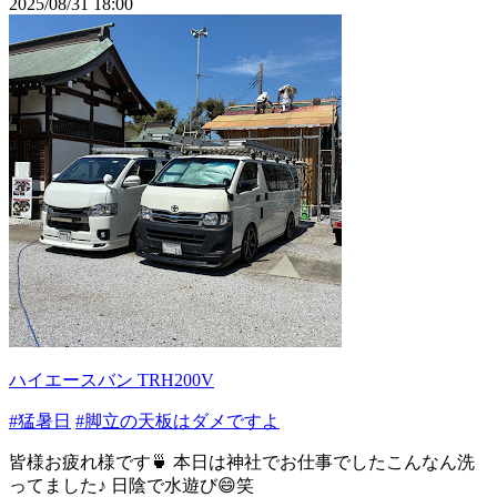
2025/08/31 18:00
ハイエースバン TRH200V
#猛暑日
#脚立の天板はダメですよ
皆様お疲れ様です🍵 本日は神社でお仕事でしたこんなん洗
ってました♪ 日陰で水遊び😄笑