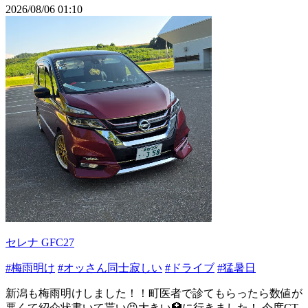
2026/08/06 01:10
セレナ GFC27
#梅雨明け
#オッさん同士寂しい
#ドライブ
#猛暑日
新潟も梅雨明けしました！！町医者で診てもらったら数値が
悪くて紹介状書いて貰い😣大きい🏥に行きました！ 今度CT