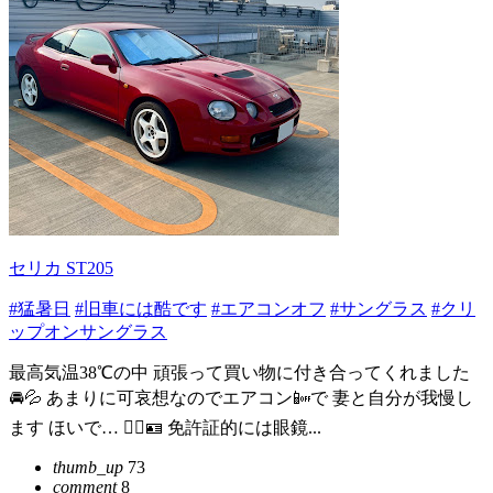
セリカ ST205
#猛暑日
#旧車には酷です
#エアコンオフ
#サングラス
#クリ
ップオンサングラス
最高気温38℃の中 頑張って買い物に付き合ってくれました
🚘💦 あまりに可哀想なのでエアコン📴で 妻と自分が我慢し
ます ほいで… 👇🏻🪪 免許証的には眼鏡...
thumb_up
73
comment
8