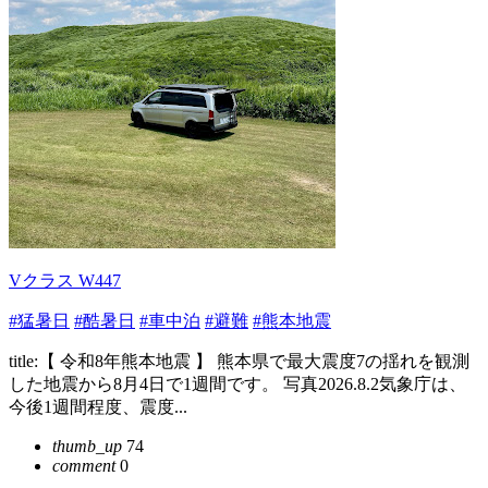
Vクラス W447
#猛暑日
#酷暑日
#車中泊
#避難
#熊本地震
title:【 令和8年熊本地震 】 熊本県で最大震度7の揺れを観測
した地震から8月4日で1週間です。 写真2026.8.2気象庁は、
今後1週間程度、震度...
thumb_up
74
comment
0