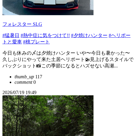
フォレスター SLG
#猛暑日
#熱中症に気をつけて!!
#夕焼けハンター
#ヘリポー
トと愛車
#桃プレート
今日も休みの〆は夕焼けハンター いや〜今日も暑かった〜
久しぶりにやって来た土居ヘリポート🚁見上げるスタイルで
バックショット📸この季節になるとハズせない高瀬...
thumb_up
117
comment
0
2026/07/19 19:49