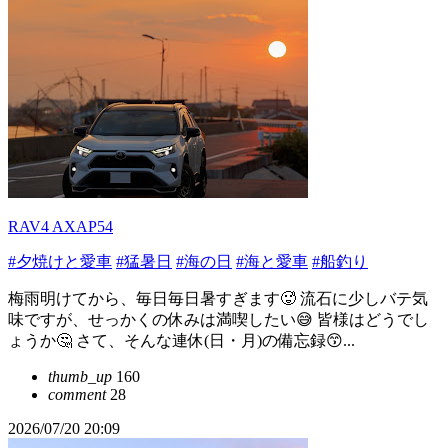
RAV4 AXAP54
#夕焼けと愛車
#猛暑日
#海の日
#海と愛車
#船釣り
梅雨明けてから、毎日毎日暑すぎます🥵 流石に少しバテ気
味ですが、せっかくの休みは満喫したい😅 皆様はどうでし
ょうか🤔 さて、そんな連休(日・月)の備忘録😙...
thumb_up
160
comment
28
2026/07/20 20:09