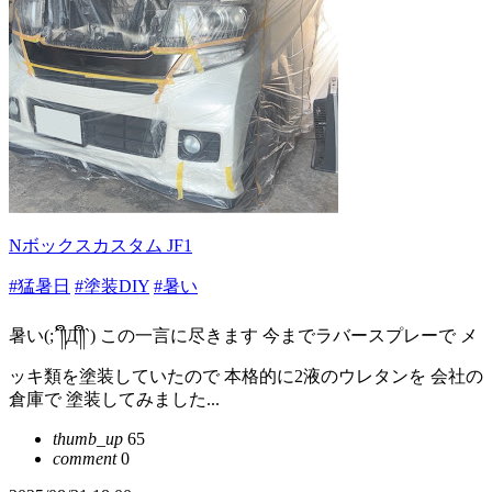
Nボックスカスタム JF1
#猛暑日
#塗装DIY
#暑い
暑い(;´༎ຶД༎ຶ`) この一言に尽きます 今までラバースプレーで メ
ッキ類を塗装していたので 本格的に2液のウレタンを 会社の
倉庫で 塗装してみました...
thumb_up
65
comment
0