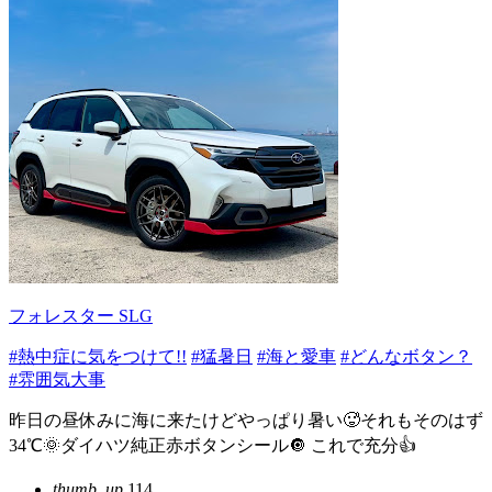
フォレスター SLG
#熱中症に気をつけて!!
#猛暑日
#海と愛車
#どんなボタン？
#雰囲気大事
昨日の昼休みに海に来たけどやっぱり暑い🥵それもそのはず
34℃🌞ダイハツ純正赤ボタンシール🔘 これで充分👍
thumb_up
114