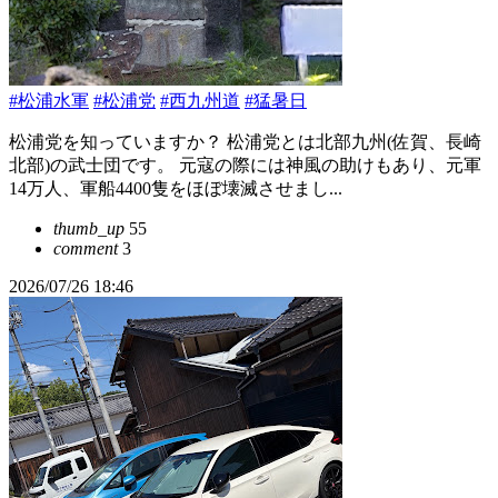
#松浦水軍
#松浦党
#西九州道
#猛暑日
松浦党を知っていますか？ 松浦党とは北部九州(佐賀、長崎
北部)の武士団です。 元寇の際には神風の助けもあり、元軍
14万人、軍船4400隻をほぼ壊滅させまし...
thumb_up
55
comment
3
2026/07/26 18:46