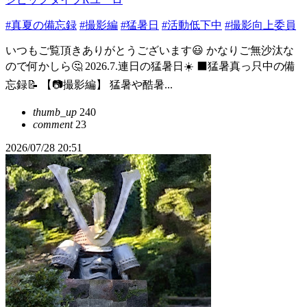
#真夏の備忘録
#撮影編
#猛暑日
#活動低下中
#撮影向上委員
いつもご覧頂きありがとうございます😃 かなりご無沙汰な
ので何かしら🤔 2026.7.連日の猛暑日☀️ ⬛️猛暑真っ只中の備
忘録📝 【📷撮影編】 猛暑や酷暑...
thumb_up
240
comment
23
2026/07/28 20:51