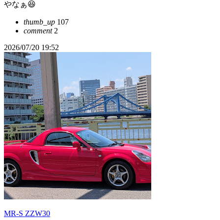
やなぁ😆
thumb_up
107
comment
2
2026/07/20 19:52
MR-S ZZW30