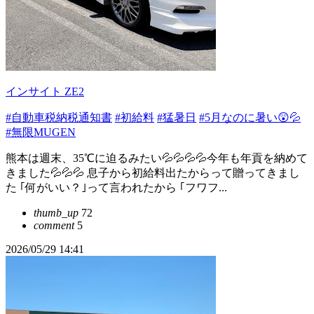
インサイト ZE2
#自動車税納税通知書
#初給料
#猛暑日
#5月なのに暑い😲💦
#無限MUGEN
熊本は週末、35℃に迫るみたい💦💦💦💦今年も年貢を納めて
きました💦💦💦 息子から初給料出たからって贈ってきまし
た ｢何がいい？｣って言われたから ｢フワフ...
thumb_up
72
comment
5
2026/05/29 14:41