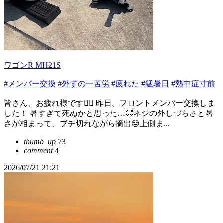
ワゴンR MH21S
#メンバー交換
#外すの一苦労
#疲れた
#猛暑日
#熱中症寸前
皆さん、お疲れ様です🙇‍♂️ 昨日、フロントメンバー交換しま
した！ 暑すぎて死ぬかと思った…🥵ネジの外しづらさと暑
さが相まって、ブチ切れながら摘出😑上側ま...
thumb_up
73
comment
4
2026/07/21 21:21