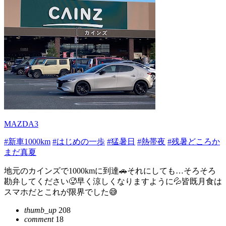
MAZDA3
#新車1000km
#はじめの一歩
#猛暑日
#熱帯夜
#残暑どころか
まだ真夏
地元のカインズで1000kmに到達🚗それにしても…そろそろ
勘弁してください🥵早く涼しくなりますように💦皆既月食は
スマホだとこれが限界でした😅
thumb_up
208
comment
18