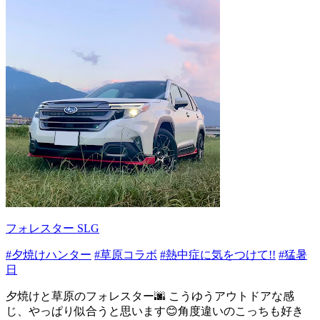
フォレスター SLG
#夕焼けハンター
#草原コラボ
#熱中症に気をつけて!!
#猛暑
日
夕焼けと草原のフォレスター🌆 こうゆうアウトドアな感
じ、やっぱり似合うと思います😊角度違いのこっちも好き