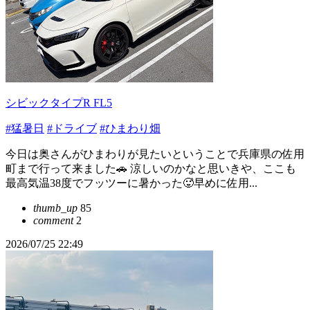
シビックタイプR FL5
#猛暑日
#ドライブ
#ひまわり畑
今日は奥さんがひまわりが見たいということで兵庫県の佐用
町まで行って来ました🚗 涼しいのかなと思いきや、ここも
最高気温38度でフッツーに暑かった🥵早めに佐用...
thumb_up
85
comment
2
2026/07/25 22:49