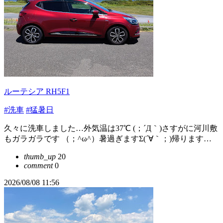
ルーテシア RH5F1
#洗車
#猛暑日
久々に洗車しました…外気温は37℃ (；´Д｀)さすがに河川敷
もガラガラです （；^ω^）暑過ぎますΣ(´∀｀；)帰ります…
thumb_up
20
comment
0
2026/08/08 11:56