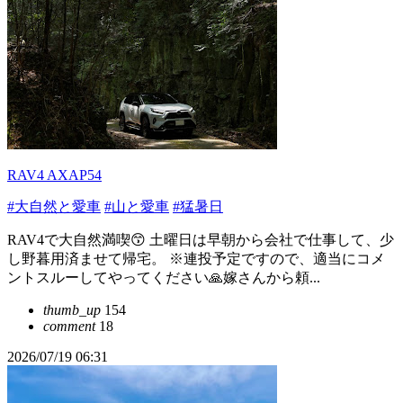
RAV4 AXAP54
#大自然と愛車
#山と愛車
#猛暑日
RAV4で大自然満喫😙 土曜日は早朝から会社で仕事して、少
し野暮用済ませて帰宅。 ※連投予定ですので、適当にコメ
ントスルーしてやってください🙏嫁さんから頼...
thumb_up
154
comment
18
2026/07/19 06:31