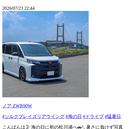
2026/07/23 22:44
ノア ZWR90W
#シルクブレイズリアウイング
#海の日
#ドライブ
#猛暑日
こんばんは🌛 海の日に初の松川浦へ🚗³₃ 暑さに負けず写真