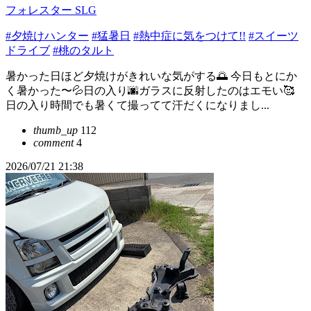
フォレスター SLG
#夕焼けハンター
#猛暑日
#熱中症に気をつけて!!
#スイーツ
ドライブ
#桃のタルト
暑かった日ほど夕焼けがきれいな気がする🌅 今日もとにか
く暑かった〜💦日の入り🌆ガラスに反射したのはエモい🥰
日の入り時間でも暑くて撮ってて汗だくになりまし...
thumb_up
112
comment
4
2026/07/21 21:38