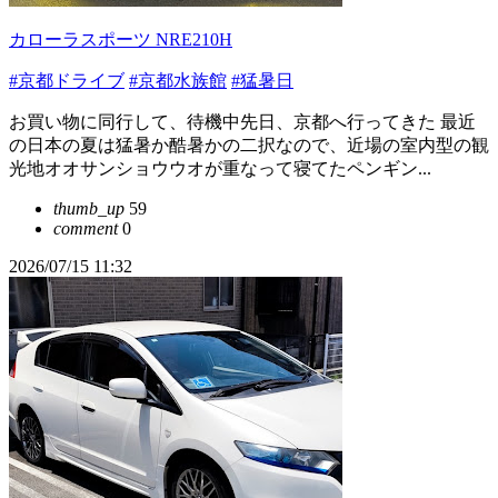
カローラスポーツ NRE210H
#京都ドライブ
#京都水族館
#猛暑日
お買い物に同行して、待機中先日、京都へ行ってきた 最近
の日本の夏は猛暑か酷暑かの二択なので、近場の室内型の観
光地オオサンショウウオが重なって寝てたペンギン...
thumb_up
59
comment
0
2026/07/15 11:32