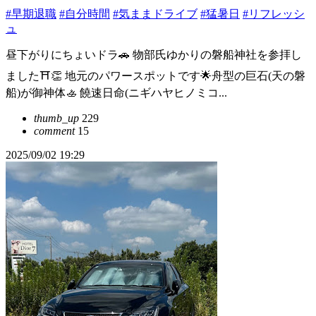
#早期退職
#自分時間
#気ままドライブ
#猛暑日
#リフレッシ
ュ
昼下がりにちょいドラ🚗 物部氏ゆかりの磐船神社を参拝し
ました⛩️👏 地元のパワースポットです🌟舟型の巨石(天の磐
船)が御神体🚣 饒速日命(ニギハヤヒノミコ...
thumb_up
229
comment
15
2025/09/02 19:29