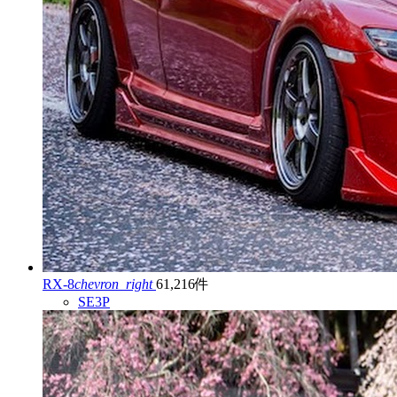
RX-8
chevron_right
61,216件
SE3P