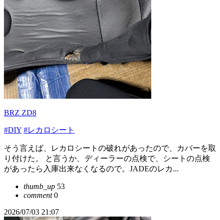
BRZ ZD8
#DIY
#レカロシート
そう言えば、レカロシートの破れがあったので、カバーを取
り付けた。 と言うか、ディーラーの点検で、シートの点検
があったら入庫出来なくなるので。JADEのレカ...
thumb_up
53
comment
0
2026/07/03 21:07