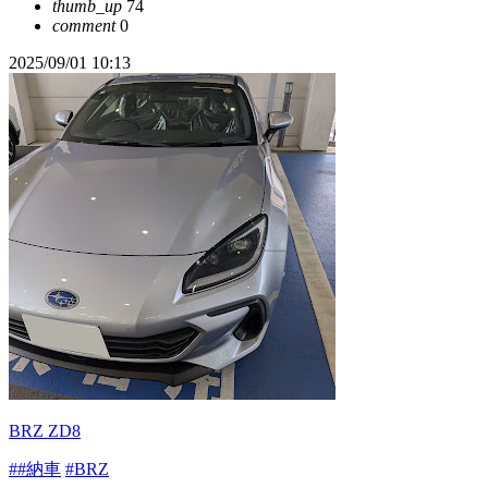
thumb_up
74
comment
0
2025/09/01 10:13
BRZ ZD8
##納車
#BRZ