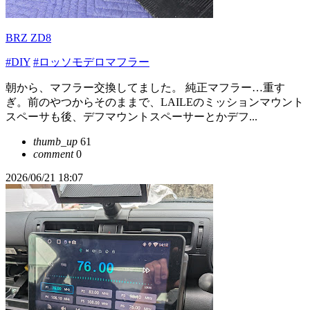
BRZ ZD8
#DIY
#ロッソモデロマフラー
朝から、マフラー交換してました。 純正マフラー…重す
ぎ。前のやつからそのままで、LAILEのミッションマウント
スペーサも後、デフマウントスペーサーとかデフ...
thumb_up
61
comment
0
2026/06/21 18:07