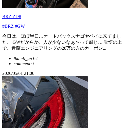
BRZ ZD8
#BRZ
#GW
今日は、ほぼ半日…オートバックスナゴヤベイに来てまし
た。 GWだからか、人が少ないなぁ〜って感じ… 覚悟の上
で、近藤エンジニアリングの20万の方のカーボン...
thumb_up
62
comment
0
2026/05/01 21:06