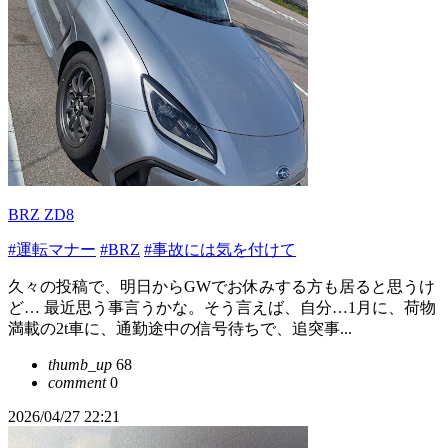
BRZ ZD8
#運転マナー
#BRZ
#事故には気を付けて
久々の投稿で、明日からGWでお休みする方も居ると思うけ
ど… 最近思う事言うかな。そう言えば、自分…1月に、荷物
満載の2t車に、通勤途中の信号待ちで、追突事...
thumb_up
68
comment
0
2026/04/27 22:21