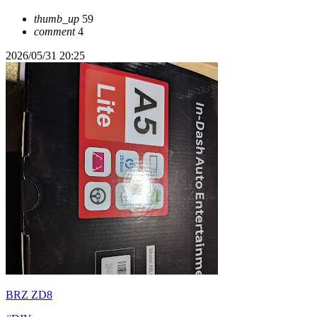
thumb_up
59
comment
4
2026/05/31 20:25
BRZ ZD8