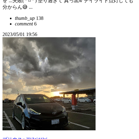
を ...失敗( ˟ ⌑ ˟ ) 塗り過ぎて 真っ黒w デイライト点灯しても
分からん😅 ...
thumb_up
138
comment
6
2023/05/01 19:56