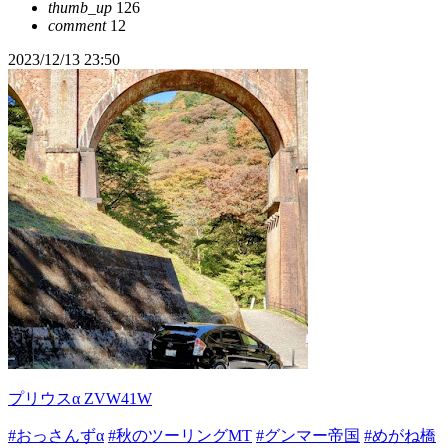
thumb_up
126
comment
12
2023/12/13 23:50
プリウスα ZVW41W
#おっさんずα
#秋のツーリングMT
#グンマー帝国
#めがね橋