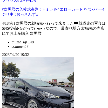
プリウスα ZVW41W
#次男君の入校式参列
#トミカ
#イエローカード
#バンパーイ
ジリ中
#おっさんずα
4/18(火) 次男君の就職先へ行って来ました🚃 就職先の写真は
SNS投稿NGだって(´•ω•`) なので、最寄り駅🙄 就職先の売店
にてお土産購入 次男君...
thumb_up
148
comment
7
2023/04/20 19:32