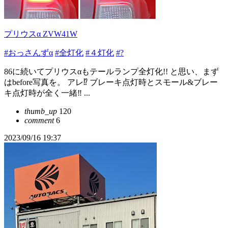
プリウスα ZVW41W
#おっさんずα
#全灯化
#４灯化
#?
86に続いてプリウス‪α‬もテールランプ全灯化!! と思い、まず
はbefore写真を。 アレ⁉️ ブレーキ点灯時とスモール&ブレー
キ点灯時が全く一緒‼️ ...
thumb_up
120
comment
6
2023/09/16 19:37