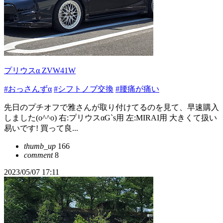
プリウスα ZVW41W
#おっさんずα
#シフトノブ交換
#腰痛が痛い
先日のプチオフで雅さんが取り付けてるのを見て、早速購入
しました(o^^o) 右:プリウス‪α‬G`s用 左:MIRAI用 大きくて扱い
易いです! 買って良...
thumb_up
166
comment
8
2023/05/07 17:11