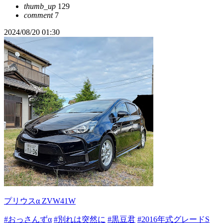
thumb_up
129
comment
7
2024/08/20 01:30
プリウスα ZVW41W
#おっさんずα
#別れは突然に
#黒豆君
#2016年式グレードS