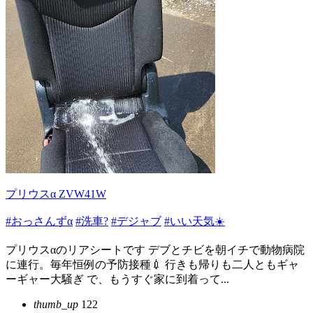
プリウスα ZVW41W
#おっさんずα
#洗車?
#デジャブ
#いい天気☀️
プリウス‪α‬のリアシートです デブとチビを朝イチで動物病院
に連行。毎年恒例の予防接種💉 行きも帰りも二人ともギャ
ーギャー大騒ぎ で、もうすぐ家に到着って...
thumb_up
122