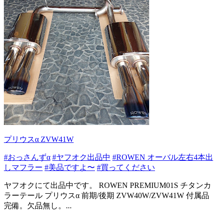
プリウスα ZVW41W
#おっさんずα
#ヤフオク出品中
#ROWEN オーバル左右4本出
しマフラー
#美品ですよ〜
#買ってください
ヤフオクにて出品中です。 ROWEN PREMIUM01S チタンカ
ラーテール プリウスα 前期/後期 ZVW40W/ZVW41W 付属品
完備。欠品無し。...