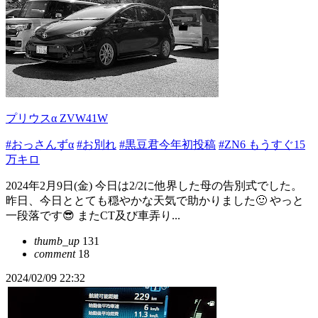
プリウスα ZVW41W
#おっさんずα
#お別れ
#黒豆君今年初投稿
#ZN6 もうすぐ15
万キロ
2024年2月9日(金) 今日は2/2に他界した母の告別式でした。
昨日、今日ととても穏やかな天気で助かりました🙂 やっと
一段落です😎 またCT及び車弄り...
thumb_up
131
comment
18
2024/02/09 22:32