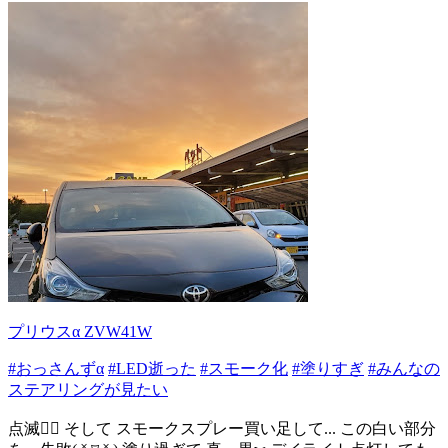
プリウスα ZVW41W
#おっさんずα
#LED逝った
#スモーク化
#塗りすぎ
#みんなの
ステアリングが見たい
点滅😮‍💨 そして スモークスプレー買い足して... この白い部分