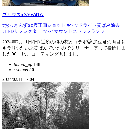
プリウスα ZVW41W
#おっさんずα
#真正面ショット
#ヘッドライト黄ばみ除去
#LEDリフレクター
#ハイマウントストップランプ
2024年2月11日(日) 近所の梅の花とコラボ😸 黒豆君の両目も
キラリ✨だいぶ黄ばんでいたのでクリーナー使って掃除しま
した🙂 一応、コーティングもしまし...
thumb_up
148
comment
6
2024/02/11 17:04