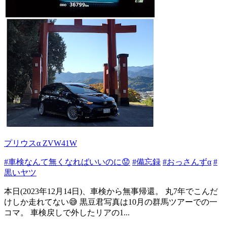
プリウスα ZVW41W
#車検なんて無くなればいいのに😟
#備忘録
#おっさんずα
#
黒いヤツ
本日(2023年12月14日)、車検から無事帰還。 丸7年でこんだ
けしか走れてない😅 黒豆君写真は10月の群馬ツアーでの一
コマ。 車検戻しで外したリアの1...