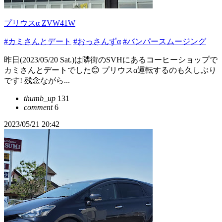
プリウスα ZVW41W
#カミさんとデート
#おっさんずα
#バンパースムージング
昨日(2023/05/20 Sat.)は隣街のSVHにあるコーヒーショップで
カミさんとデートでした😊 プリウス‪α‬運転するのも久しぶり
です! 残念ながら...
thumb_up
131
comment
6
2023/05/21 20:42