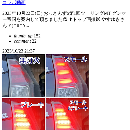
コラボ動画
2023年10月22日(日) おっさんず‪α‬第1回ツーリングMT グンマ
ー帝国を案内して頂きました😋 ⬆トップ画撮影:やすゆきさ
ん Y( º ﾛ º Y...
thumb_up
152
comment
22
2023/10/23 21:37