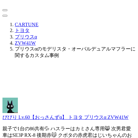
CARTUNE
トヨタ
プリウスα
ZVW41W
プリウスαのモデリスタ・オーバルデュアルマフラーに
関するカスタム事例
びびり Lv.60【おっさんずα】
トヨタ プリウスα ZVW41W
親子で1台の86共有💦 ハスラーはカミさん専用😸 次男君愛
車はSE3P RX-8 後期赤😽 クボタの赤虎君はじいちゃんのお