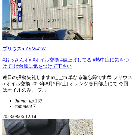
プリウスα ZVW41W
#おっさんずα
#オイル交換
#値上げしてる
#熱中症に気をつ
けて!!
#台風に気をつけて下さい
連日の投稿失礼しますm(_ _)m 単なる備忘録です😎 プリウス‪
α‬ オイル交換 2023年8月5日(土) オレンジ春日部店にて 今回
はオイルのみ。 フ...
thumb_up
137
comment
7
2023/08/06 12:14