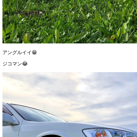
アングルイイ😁
ジコマン😂