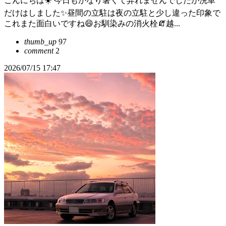
こんにちは☀️ 今日もかなり暑くて弄れませんでしたが洗車
だけはしました✨️昼間の立駐は夜の立駐と少し違った印象で
これまた面白いですね😄お馴染みの消火栓🧯越...
thumb_up
97
comment
2
2026/07/15 17:47