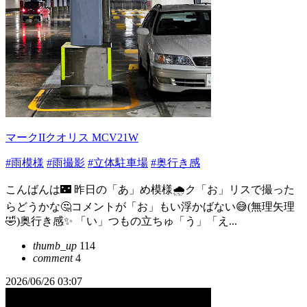
マークIIクオリス MCV21W
#雨模様
#雨撮影
#立体駐車場
#奥行き感
こんばんは🌃 昨日の「あ」め模様🌧ク「お」リスで撮った
らどうかな🤔コメントが「お」もい浮かばない😅(無理矢理
🤣)奥行き感✨️ 「い」つもの立ちゅ「う」「え...
thumb_up
114
comment
4
2026/06/26 03:07