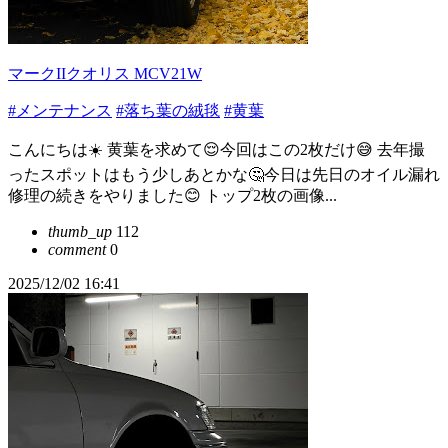
マークIIクオリス MCV21W
#メンテナンス
#落ち葉の絨毯
#黄葉
こんにちは☀️ 黄葉を求めて😌今回はこの2枚だけ😅 去年撮
ったスポットはもう少しあとかな🤔今日は先日のオイル漏れ
修理の続きをやりました😊 トップ2枚の画像...
thumb_up
112
comment
0
2025/12/02 16:41