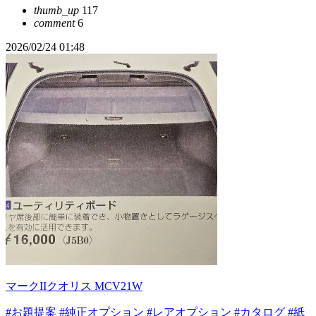
thumb_up
117
comment
6
2026/02/24 01:48
マークIIクオリス MCV21W
#お題提案
#純正オプション
#レアオプション
#カタログ
#紙