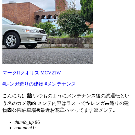
マークIIクオリス MCV21W
#レンガ造りの建物
#メンテナンス
こんにちは🏙 いつものようにメンテナンス後の試運転とい
う名のカメ活📸 メンテ内容はラストで🔧レンガ🧱造りの建
物🏤公園駐車場🚘最近お花💮ハマってます😅メンテ...
thumb_up
96
comment
0