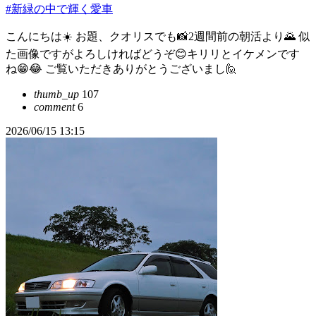
#新緑の中で輝く愛車
こんにちは☀️ お題、クオリスでも📸2週間前の朝活より🌄 似
た画像ですがよろしければどうぞ😊キリリとイケメンです
ね😁😂 ご覧いただきありがとうございまし🙋
thumb_up
107
comment
6
2026/06/15 13:15