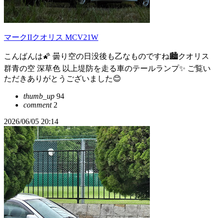
マークIIクオリス MCV21W
こんばんは🌠 曇り空の日没後も乙なものですね🏙クオリス
群青の空 深草色 以上堤防を走る車のテールランプ✨️ ご覧い
ただきありがとうございました😊
thumb_up
94
comment
2
2026/06/05 20:14