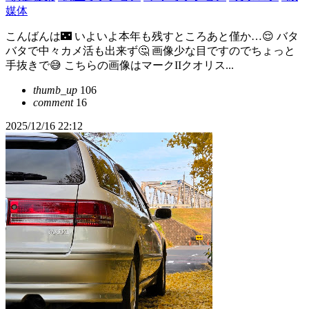
媒体
こんばんは🌃 いよいよ本年も残すところあと僅か…😌 バタ
バタで中々カメ活も出来ず🤔 画像少な目ですのでちょっと
手抜きで😅 こちらの画像はマークIIクオリス...
thumb_up
106
comment
16
2025/12/16 22:12