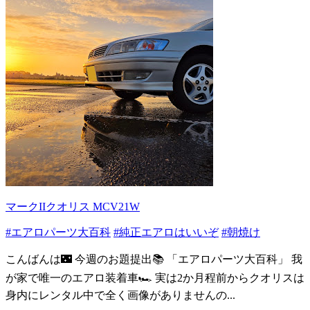
マークIIクオリス MCV21W
#エアロパーツ大百科
#純正エアロはいいぞ
#朝焼け
こんばんは🌃 今週のお題提出📚 「エアロパーツ大百科」 我
が家で唯一のエアロ装着車🏎 実は2か月程前からクオリスは
身内にレンタル中で全く画像がありませんの...