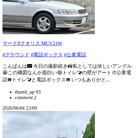
マークIIクオリス MCV21W
#グラウンド
#電話ボックス
#公衆電話
こんばんは🌃 今日の撮影続き📸私としては珍しいアングル
😁この構図なんか面白い😅トイレ🚾の壁がアート🎨公衆電
話☎️トイレ🚾と電話ボックス☎️ いつもありがと...
thumb_up
93
comment
2
2026/06/04 23:09