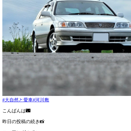
#大自然と愛車
#河川敷
こんばんは🌃
昨日の投稿の続き📸