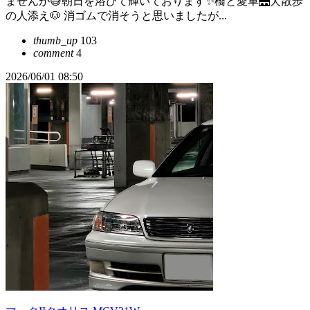
ませんが😅朝日を浴びて輝いております✨️橋と愛車🌉犬散歩
の人添え🐶 消ゴムで消そうと思いましたが...
thumb_up
103
comment
4
2026/06/01 08:50