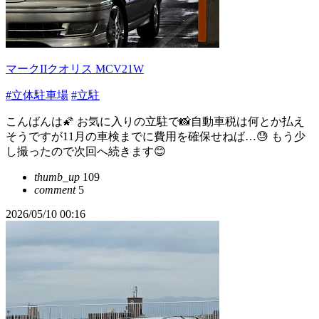
マークIIクオリス MCV21W
#立体駐車場
#立駐
こんばんは🌠 お気に入りの立駐で📸自動車税は何とか払え
そうですが11月の車検までに費用を確保せねば…😓 もう少
し撮ったので次回へ続きます😊
thumb_up
109
comment
5
2026/05/10 00:16