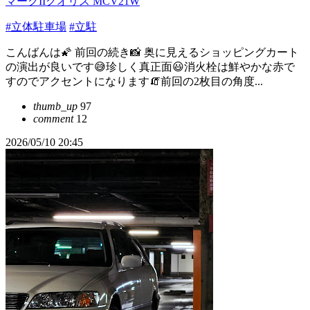
マークIIクオリス MCV21W
#立体駐車場
#立駐
こんばんは🌠 前回の続き📸 奥に見えるショッピングカート
の演出が良いです😅珍しく真正面😃消火栓は鮮やかな赤で
すのでアクセントになります🧯前回の2枚目の角度...
thumb_up
97
comment
12
2026/05/10 20:45