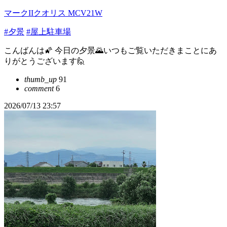
マークIIクオリス MCV21W
#夕景
#屋上駐車場
こんばんは🌠 今日の夕景🌄いつもご覧いただきまことにあ
りがとうございます🙋
thumb_up
91
comment
6
2026/07/13 23:57