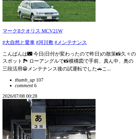
マークIIクオリス MCV21W
#大自然と愛車
#河川敷
#メンテナンス
こんばんは🌃 今日(日付が変わったので昨日)の散策📸久々の
スポット🏞 ローアングルで📸横構図で手前、真ん中、奥の
三段活用😁メンテナンス後の試運転でした🚗こ...
thumb_up
107
comment
6
2026/07/08 00:28