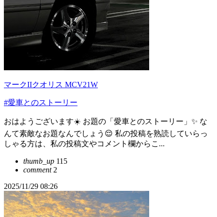
マークIIクオリス MCV21W
#愛車とのストーリー
おはようございます☀️ お題の「愛車とのストーリー」✨️ な
んて素敵なお題なんでしょう😌 私の投稿を熟読していらっ
しゃる方は、私の投稿文やコメント欄からこ...
thumb_up
115
comment
2
2025/11/29 08:26