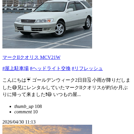
マークIIクオリス MCV21W
#屋上駐車場
#ヘッドライト交換
#リフレッシュ
こんにちは☔️ ゴールデンウィーク2日目🗓️ 小雨が降りだしま
した😅兄にレンタルしていたマークIIクオリスが約5か月ぶ
りに帰って来ました❗️😆 いつもの屋...
thumb_up
108
comment
10
2026/04/30 11:13