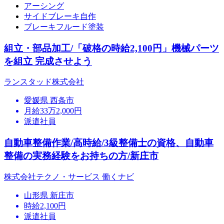
アーシング
サイドブレーキ自作
ブレーキフルード塗装
組立・部品加工/「破格の時給2,100円」機械パーツ
を組立 完成させよう
ランスタッド株式会社
愛媛県 西条市
月給33万2,000円
派遣社員
自動車整備作業/高時給/3級整備士の資格、自動車
整備の実務経験をお持ちの方/新庄市
株式会社テクノ・サービス 働くナビ
山形県 新庄市
時給2,100円
派遣社員