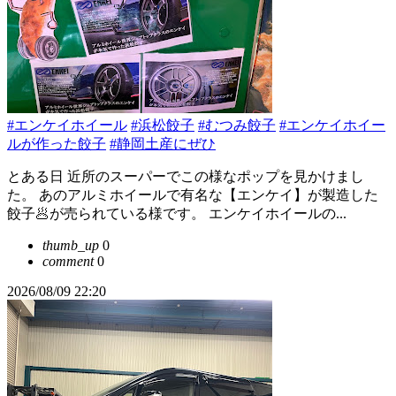
#エンケイホイール
#浜松餃子
#むつみ餃子
#エンケイホイー
ルが作った餃子
#静岡土産にぜひ
とある日 近所のスーパーでこの様なポップを見かけまし
た。 あのアルミホイールで有名な【エンケイ】が製造した
餃子🥟が売られている様です。 エンケイホイールの...
thumb_up
0
comment
0
2026/08/09 22:20