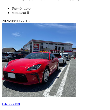
thumb_up
6
comment
0
2026/08/09 22:15
GR86 ZN8