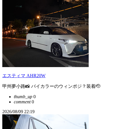
エスティマ AHR20W
甲州夢小路📸 バイカラーのウィンポジ？装着🫡
thumb_up
0
comment
0
2026/08/09 22:19