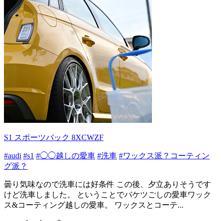
S1 スポーツバック 8XCWZF
#audi
#s1
#◯◯越しの愛車
#洗車
#ワックス派？コーティン
グ派？
曇り気味なので洗車には好条件 この後、夕立ありそうです
けど洗車しました。 ということでバケツごしの愛車ワック
ス&コーティング越しの愛車。 ワックスとコーテ...