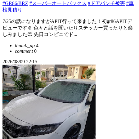
#GR86/BRZ
#スーパーオートバックス
#ドアパンチ被害
#車
検見積り
7/25の話になりますがAPIT行って来ました！初gr86APITデ
ビューです☺️ 色々と話を聞いたりステッカー買ったりと楽
しみました😊 先日コンビニでド...
thumb_up
4
comment
0
2026/08/09 22:15