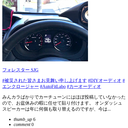
フォレスター SJG
#被災された皆さまお見舞い申し上げます
#DIYオーディオ
#
エンクロージャー
#AutoFitLabo
#カーオーディオ
みんカラばかりでカーチューンにはほぼ投稿していなかった
ので、お盆休みの暇に任せて貼り付けます。 オンダッシュ
スピーカーは年に何個も取り替えるのですが、今は...
thumb_up
6
comment
0