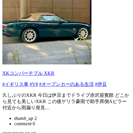
XKコンバーチブル XKR
#イギリス車
#V8
#オープンカーのある生活
#伊豆
久しぶりのXKR 今日は伊豆までドライブ赤沢迎賓館 どこか
ら見ても美しいXKR この後ゲリラ豪雨で助手席側Aピラー
付近から雨漏り発見…
thumb_up
2
comment
0