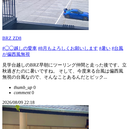
BRZ ZD8
#◯◯越しの愛車
#8月もよろしくお願いします
#暑い
#台風
が偏西風無視
見学台越しのBRZ早朝にツーリング仲間と走った後です。立
秋過ぎたのに暑いですね。 そして、今度来る台風は偏西風
無視の台風なので、そんなことあるんだとビック...
thumb_up
0
comment
0
2026/08/09 22:18