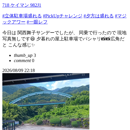
718 ケイマン 982J1
#立体駐車場盛れる
#PickUpチャレンジ
#夕方は盛れる
#マジ
ックアワー
#一眼レフ
今日は 関西舞子サンデーでしたが、 同乗で行ったので 現地
写真無しです😆 夕暮れの屋上駐車場でパシャリ📸📸広角だ
と こんな感じ✨
thumb_up
3
comment
0
2026/08/09 22:18