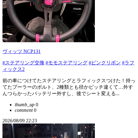
ヴィッツ NCP131
#ステアリング交換
#モモステアリング
#ピンクリボン
#ラフ
ィックス2
前の車につけてたステアリングとラフィックスつけた！持っ
てたプーラーのボルト、2種類とも径かピッチ違くて…外す
んつらかったバッテリー外すし、後でシート変える...
thumb_up
0
comment
0
2026/08/09 22:23