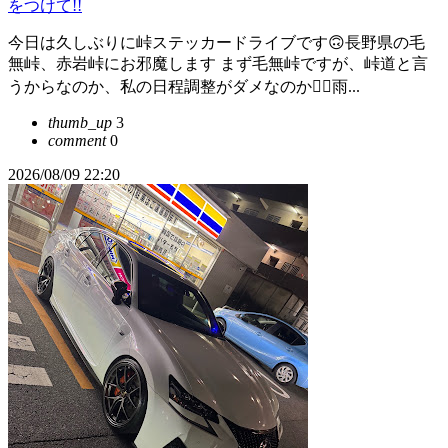
をつけて!!
今日は久しぶりに峠ステッカードライブです🙃長野県の毛
無峠、赤岩峠にお邪魔します まず毛無峠ですが、峠道と言
うからなのか、私の日程調整がダメなのか🙅‍♂️雨...
thumb_up
3
comment
0
2026/08/09 22:20