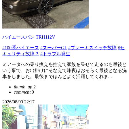
ハイエースバン TRH112V
#100系ハイエース
#スーパーGL
#ブレーキスイッチ故障
#セ
キュリティ故障？
#トラブル発生
ミアータへの乗り換えを控えて家族を乗せて走るのも最後と
いう事で、お出掛けにそなえて昨夜はおそらく最後となる洗
車をしました。最後までほんとよく活躍してくれま...
thumb_up
2
comment
0
2026/08/09 22:17