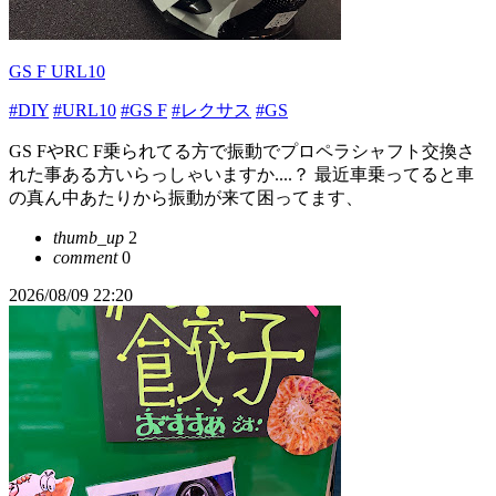
GS F URL10
#DIY
#URL10
#GS F
#レクサス
#GS
GS FやRC F乗られてる方で振動でプロペラシャフト交換さ
れた事ある方いらっしゃいますか....？ 最近車乗ってると車
の真ん中あたりから振動が来て困ってます、
thumb_up
2
comment
0
2026/08/09 22:20