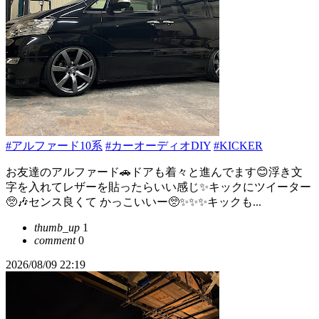
#アルファード10系
#カーオーディオDIY
#KICKER
お友達のアルファード🚗ドアも着々と進んでます😊浮き文
字を入れてレザーを貼ったらいい感じ✨️キックにツイーター
🥺🎶センス良くて かっこいいー🥺✨✨✨キックも...
thumb_up
1
comment
0
2026/08/09 22:19