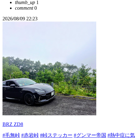
thumb_up
1
comment
0
2026/08/09 22:23
BRZ ZD8
#毛無峠
#赤岩峠
#峠ステッカー
#グンマー帝国
#熱中症に気