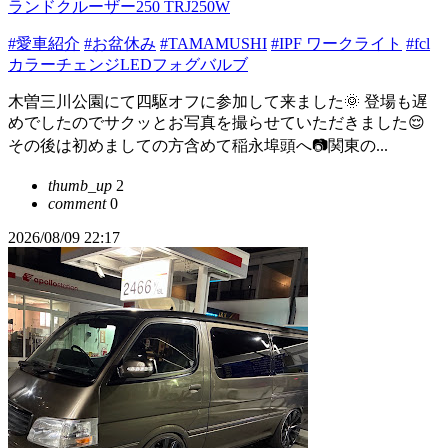
ランドクルーザー250 TRJ250W
#愛車紹介
#お盆休み
#TAMAMUSHI
#IPF ワークライト
#fcl
カラーチェンジLEDフォグバルブ
木曽三川公園にて四駆オフに参加して来ました🌞 登場も遅
めでしたのでサクッとお写真を撮らせていただきました😌
その後は初めましての方含めて稲永埠頭へ📷関東の...
thumb_up
2
comment
0
2026/08/09 22:17