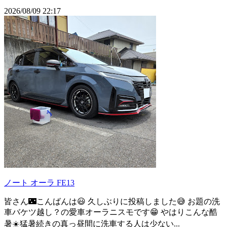
2026/08/09 22:17
ノート オーラ FE13
皆さん🌃こんばんは😃 久しぶりに投稿しました😅 お題の洗
車バケツ越し？の愛車オーラニスモです😁 やはりこんな酷
暑☀️猛暑続きの真っ昼間に洗車する人は少ない...