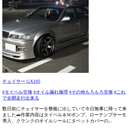
チェイサー GX105
#タイベル交換
#オイル漏れ修理
#その他もろもろ交換
#これ
で全開走行出来る
数日前にチェイサーを整備に出していて今日無事に帰って来
ました🚗作業内容はタイベル＆Wポンプ、ローテンプサーモ
導入、クランクのオイルシールにタペットカバーの...