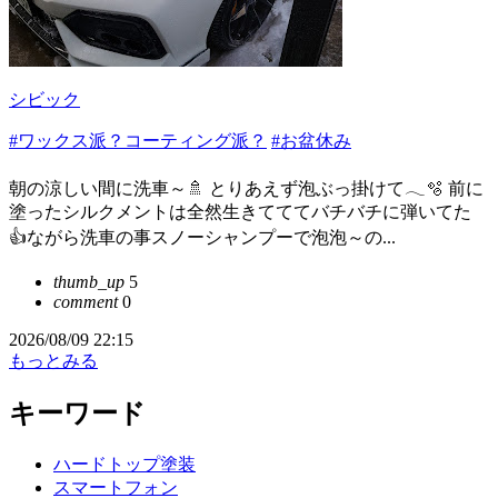
シビック
#ワックス派？コーティング派？
#お盆休み
朝の涼しい間に洗車～🚿 とりあえず泡ぶっ掛けて𓂃🫧‪ 前に
塗ったシルクメントは全然生きてててバチバチに弾いてた
👍ながら洗車の事スノーシャンプーで泡泡～の...
thumb_up
5
comment
0
2026/08/09 22:15
もっとみる
キーワード
ハードトップ塗装
スマートフォン