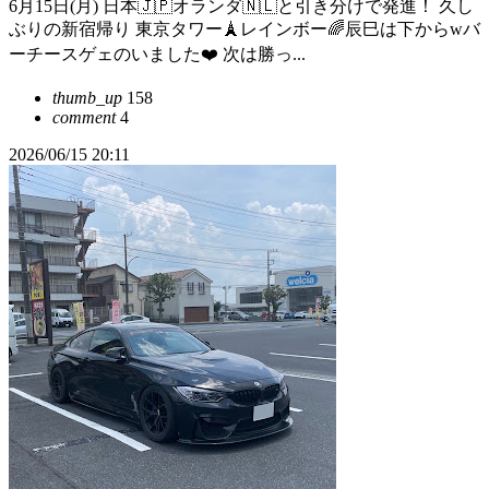
6月15日(月) 日本🇯🇵オランダ🇳🇱と引き分けで発進！ 久し
ぶりの新宿帰り 東京タワー🗼レインボー🌈辰巳は下からwバ
ーチースゲェのいました❤️ 次は勝っ...
thumb_up
158
comment
4
2026/06/15 20:11