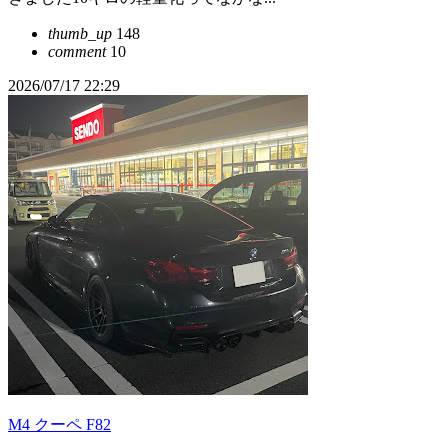
thumb_up
148
comment
10
2026/07/17 22:29
M4 クーペ F82