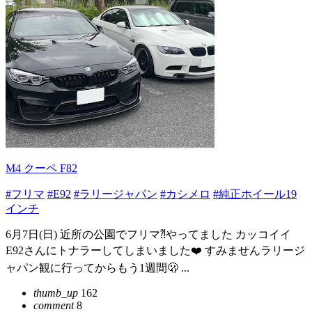
M4 クーペ F82
#フリマ
#E92
#ラリージャパン
#カシメロ
#純正ホイール19
インチ
6月7日(日) 近所の公園でフリマ⁈やってました カッコイイ
E92さんにトナラーしてしまいました❤️ すみませんラリージ
ャパン観に行ってからもう1週間🫢 ...
thumb_up
162
comment
8