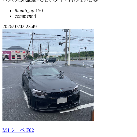
thumb_up
150
comment
4
2026/07/02 23:49
M4 クーペ F82