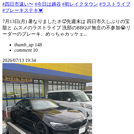
#四日市遠い〜
#今日は越谷
#初レイクタウン
#ラストライブ
#ブレーキステキ💓
7月13日(月) 暑なりましたネ🥵先週末は 四日市久しぶりの宝
龍と ムスメのラストライブ 洗部のBBQ🍖無念の不参加😭リ
ーダーのブレーキ、めっちゃカッケェ...
thumb_up
148
comment
10
2026/07/13 19:34