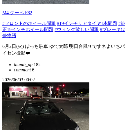
M4 クーペ F82
#フロントのホイール問題
#19インチリアタイヤ1本問題
#純
正19インチホイール問題
#ウィング欲しい問題
#ブレーキは
夢物語
6月2日(火) ぼっち駐車 ゆで太郎 明日台風🌀ですネよいちパ
イセン撮影❤️
thumb_up
182
comment
6
2026/06/03 00:02