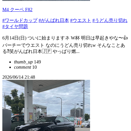
M4 クーペ F82
#ワールドカップ
#がんばれ日本
#ウエスト
#うどん売り切れ
#タイヤ問題
6月14日(日) ついに始まりますネ W杯 明日は早起きやな〜👍
バーチーでウエスト なのにうどん売り切れw そんなことあ
る⁈笑がんばれ日本🇯🇵 やっぱり燃...
thumb_up
149
comment
10
2026/06/14 21:48