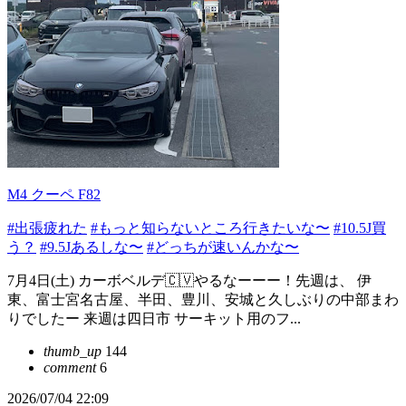
M4 クーペ F82
#出張疲れた
#もっと知らないところ行きたいな〜
#10.5J買
う？
#9.5Jあるしな〜
#どっちが速いんかな〜
7月4日(土) カーボベルデ🇨🇻やるなーーー！先週は、 伊
東、富士宮名古屋、半田、豊川、安城と久しぶりの中部まわ
りでしたー 来週は四日市 サーキット用のフ...
thumb_up
144
comment
6
2026/07/04 22:09