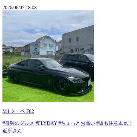
2026/06/07 18:08
M4 クーペ F82
#孤独のグルメ
#FLYDAY
#ちょっとお高い
#坂も注意⚠️
#ご
近所さん