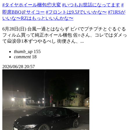
#タイヤホイール梱包📦大変
#いつもお世話になってます
#
即席BBQ🍖サイコー
#フロントは9.5Jでいいかな〜
#71RSが
いいな〜RZはもっといいんかな〜
6月28日(日) 台風一過とはならず ビバでプチプチとぐるぐる
フィルム買って純正ホイール梱包 佐○さん、コレではダメっ
て🙅涙😢1本ずつやるべし 街便さん、...
thumb_up
155
comment
18
2026/06/28 20:57