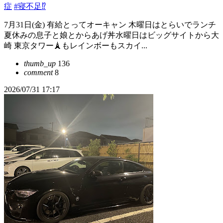
症
#寝不足⁉︎
7月31日(金) 有給とってオーキャン 木曜日はとらいでランチ
夏休みの息子と娘とからあげ丼水曜日はビッグサイトから大
崎 東京タワー🗼もレインボーもスカイ...
thumb_up
136
comment
8
2026/07/31 17:17