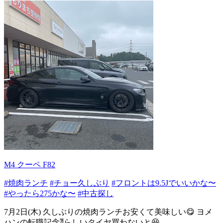
M4 クーペ F82
#焼肉ランチ
#チョー久しぶり
#フロントは9.5Jでいいかな〜
#やったら275かな〜
#中古探し
7月2日(木) 久しぶりの焼肉ランチお安くて美味しい😋 ヨメ
ハンの転職記念⁈らしいタイヤ買わないと😆