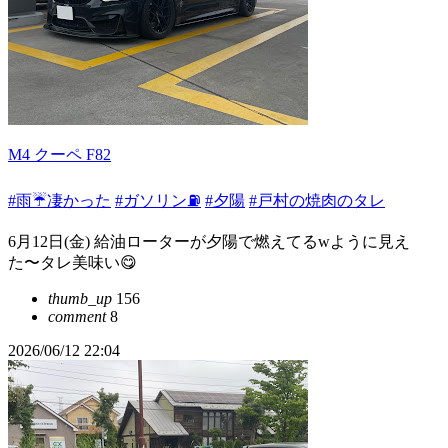
M4 クーペ F82
#雨☔凄かった
#ガソリン⛽️
#夕陽
#戸村の焼肉のタレ
6月12日(金) 給油ローターが夕陽で燃えてるwように見え
た〜タレ美味い😋
thumb_up
156
comment
8
2026/06/12 22:04