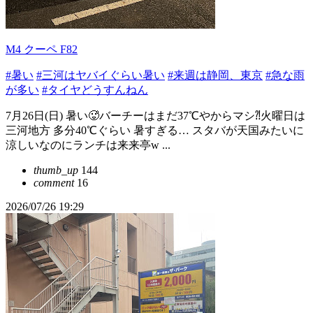
M4 クーペ F82
#暑い
#三河はヤバイぐらい暑い
#来週は静岡、東京
#急な雨
が多い
#タイヤどうすんねん
7月26日(日) 暑い🥵バーチーはまだ37℃やからマシ⁈火曜日は
三河地方 多分40℃ぐらい 暑すぎる… スタバが天国みたいに
涼しいなのにランチは来来亭w ...
thumb_up
144
comment
16
2026/07/26 19:29