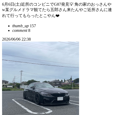
6月6日(土)近所のコンビニでG87発見💡 角の家のおっさんや
w某グルメドラマ観てたら五郎さん来たんやご近所さんに連
れて行ってもらったとこやん❤️
thumb_up
157
comment
8
2026/06/06 22:38