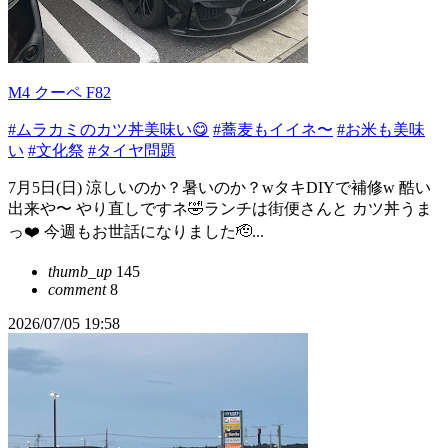
M4 クーペ F82
#ムラカミのカツ丼美味い😋
#蕎麦もイイネ〜
#お米も美味
い
#文化祭
#タイヤ問題
7月5日(日) 涼しいのか？暑いのか？wタキDIYで補修w 酷い
出来や〜 やり直しですネ🤣ランチは街便さんと カツ丼うま
っ❤️ 今週もお世話になりました🫡...
thumb_up
145
comment
8
2026/07/05 19:58