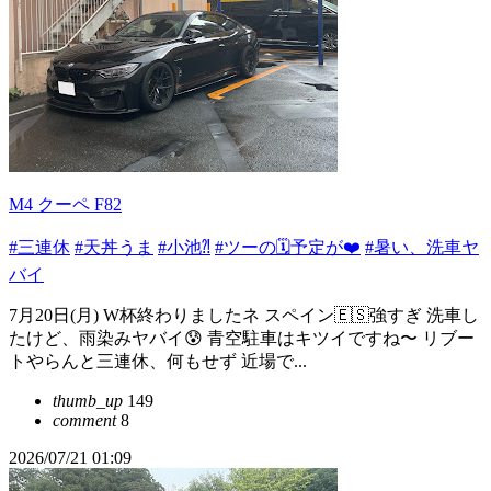
M4 クーペ F82
#三連休
#天丼うま
#小池⁈
#ツーの🗓️予定が❤️
#暑い、洗車ヤ
バイ
7月20日(月) W杯終わりましたネ スペイン🇪🇸強すぎ 洗車し
たけど、雨染みヤバイ😰 青空駐車はキツイですね〜 リブー
トやらんと三連休、何もせず 近場で...
thumb_up
149
comment
8
2026/07/21 01:09