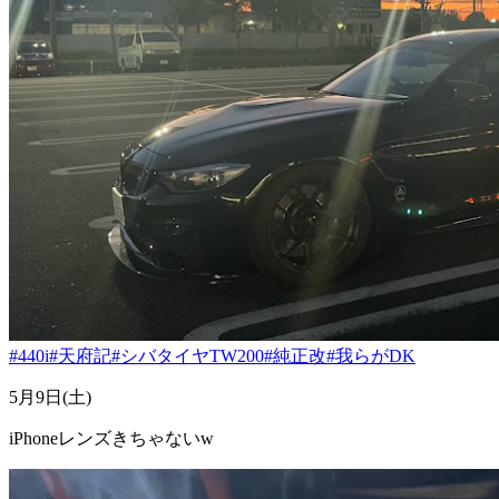
#440i
#天府記
#シバタイヤTW200
#純正改
#我らがDK
5月9日(土)
iPhoneレンズきちゃないw