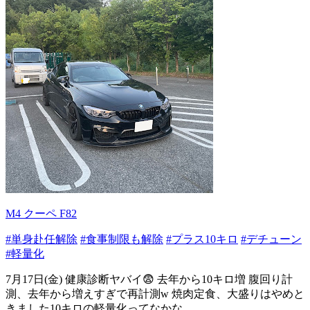
M4 クーペ F82
#単身赴任解除
#食事制限も解除
#プラス10キロ
#デチューン
#軽量化
7月17日(金) 健康診断ヤバイ😨 去年から10キロ増 腹回り計
測、去年から増えすぎで再計測w 焼肉定食、大盛りはやめと
きました10キロの軽量化ってなかな...