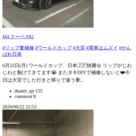
M4 クーペ F82
#リップ要補修
#ワールドカップ
#大宮
#電車はムズイ
#がん
ばれ日本
6月22日(月) ワールドカップ、日本🇯🇵快勝㊗️ リップがじわ
じわと裂けてきてます😭 またタキDIYで補修しないと❤️今
日は大宮でした行きと帰りで違う乗...
thumb_up
155
comment
8
2026/06/22 21:53