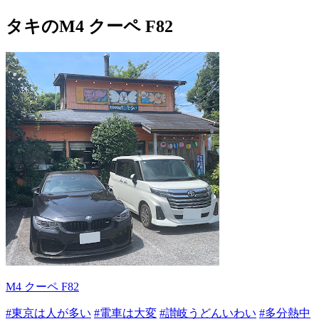
タキのM4 クーペ F82
M4 クーペ F82
#東京は人が多い
#電車は大変
#讃岐うどんいわい
#多分熱中