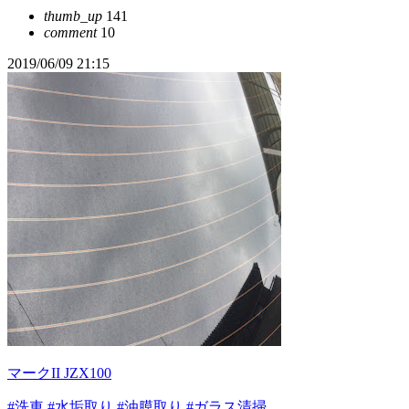
thumb_up
141
comment
10
2019/06/09 21:15
マークII JZX100
#洗車
#水垢取り
#油膜取り
#ガラス清掃