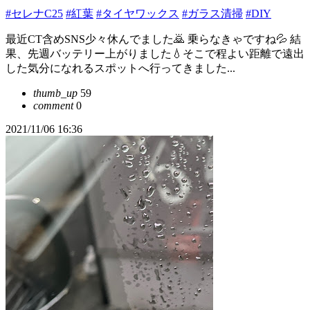
#セレナC25
#紅葉
#タイヤワックス
#ガラス清掃
#DIY
最近CT含めSNS少々休んでました🙇 乗らなきゃですね💦 結
果、先週バッテリー上がりました💧そこで程よい距離で遠出
した気分になれるスポットへ行ってきました...
thumb_up
59
comment
0
2021/11/06 16:36