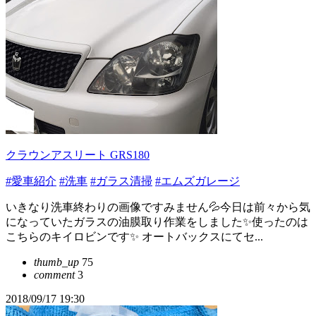
クラウンアスリート GRS180
#愛車紹介
#洗車
#ガラス清掃
#エムズガレージ
いきなり洗車終わりの画像ですみません💦今日は前々から気
になっていたガラスの油膜取り作業をしました✨使ったのは
こちらのキイロビンです✨ オートバックスにてセ...
thumb_up
75
comment
3
2018/09/17 19:30