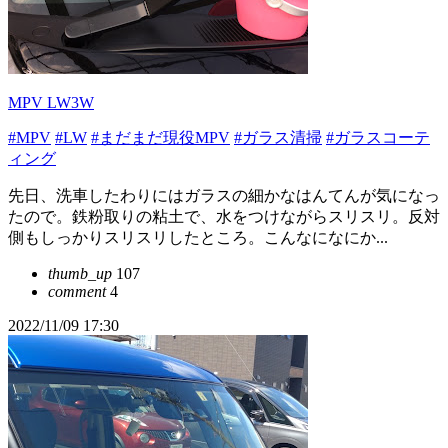
MPV LW3W
#MPV
#LW
#まだまだ現役MPV
#ガラス清掃
#ガラスコーテ
ィング
先日、洗車したわりにはガラスの細かなはんてんが気になっ
たので。鉄粉取りの粘土で、水をつけながらスリスリ。反対
側もしっかりスリスリしたところ。こんなになにか...
thumb_up
107
comment
4
2022/11/09 17:30