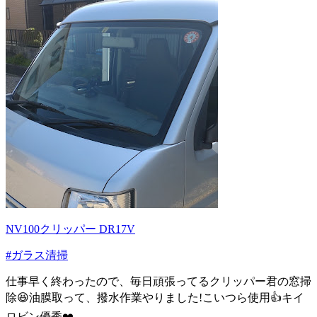
NV100クリッパー DR17V
#ガラス清掃
仕事早く終わったので、毎日頑張ってるクリッパー君の窓掃
除😆油膜取って、撥水作業やりました!こいつら使用👍キイ
ロビン優秀❤️