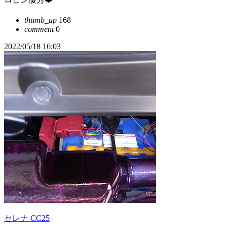
thumb_up
168
comment
0
2022/05/18 16:03
セレナ CC25