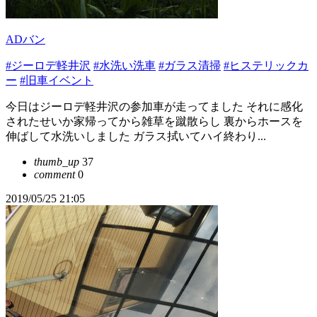
ADバン
#ジーロデ軽井沢
#水洗い洗車
#ガラス清掃
#ヒステリックカ
ー
#旧車イベント
今日はジーロデ軽井沢の参加車が走ってました それに感化
されたせいか家帰ってから雑草を蹴散らし 裏からホースを
伸ばして水洗いしました ガラス拭いてハイ終わり...
thumb_up
37
comment
0
2019/05/25 21:05