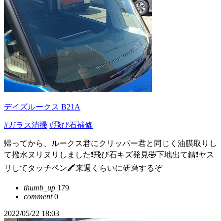
デイズルークス B21A
#ガラス清掃
#飛び石補修
帰ってから、ルークス君にクリッパー君と同じく油膜取りし
て撥水ヌリヌリしました❗飛び石キズ発見🤣下地出て錆❗ヤス
リしてタッチペン🖍️来週くらいに研磨するぞ
thumb_up
179
comment
0
2022/05/22 18:03