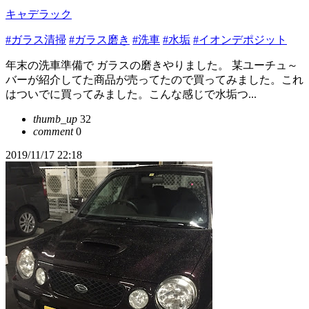
キャデラック
#ガラス清掃
#ガラス磨き
#洗車
#水垢
#イオンデポジット
年末の洗車準備で ガラスの磨きやりました。 某ユーチュ～
バーが紹介してた商品が売ってたので買ってみました。これ
はついでに買ってみました。こんな感じで水垢つ...
thumb_up
32
comment
0
2019/11/17 22:18