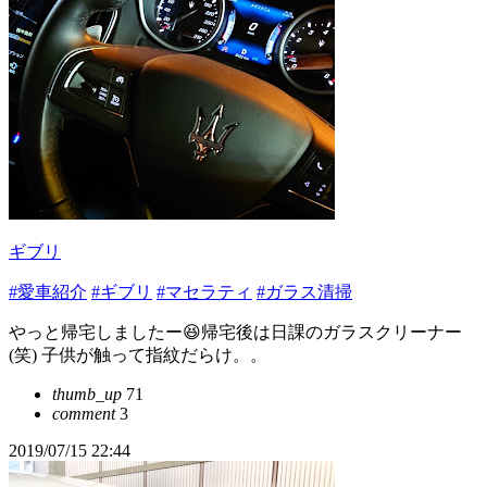
ギブリ
#愛車紹介
#ギブリ
#マセラティ
#ガラス清掃
やっと帰宅しましたー😆帰宅後は日課のガラスクリーナー
(笑) 子供が触って指紋だらけ。。
thumb_up
71
comment
3
2019/07/15 22:44