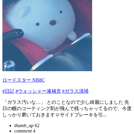
ロードスター NB8C
#日記
#ウォッシャー液補充
#ガラス清掃
「ガラス汚いな…」 とのことなので少し綺麗にしました 先
日の幌のコーティング剤が飛んで残っちゃってるので、今度
しっかり磨いておきます☺️サイドブレーキを引...
thumb_up
62
comment
4