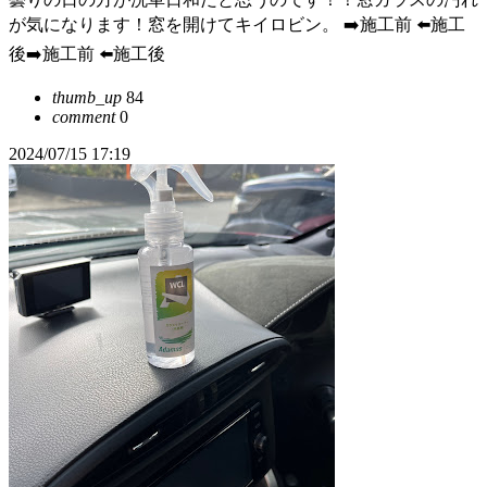
が気になります！窓を開けてキイロビン。 ➡️施工前 ⬅️施工
後➡️施工前 ⬅️施工後
thumb_up
84
comment
0
2024/07/15 17:19