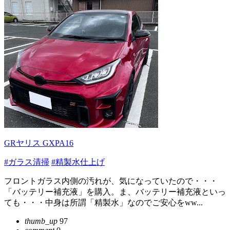
GRヤリス GXPA16
#ガラス清掃
#精製水仕上げ
フロントガラス内側の汚れが、気になっていたので・・・
「バッテリー補充液」を購入。ま、バッテリー補充液といっ
ても・・・中身は所謂「精製水」なのでご安心をww...
thumb_up
97