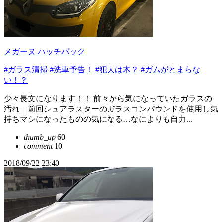
メガーヌ ハッチバック
#ガラス清掃
#洗車予告！
#犯人は木？
#ガムがとまらな
い！？
少々長文になります！！ 前々から気になっていたガラスの
汚れ…前回シュアラスターのガラスコンパウンドを使用し気
持ちマシになったものの気になる…なによりも自力...
thumb_up
60
comment
10
2018/09/22 23:40