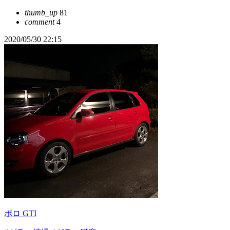
thumb_up
81
comment
4
2020/05/30 22:15
ポロ GTI