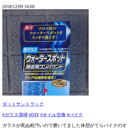
2018/12/09 16:00
ダットサントラック
#ガラス清掃
#DIY
#オイル交換
#バイク
ガラスが死ぬ程汚いので磨いてました休憩がてらバイクのオ