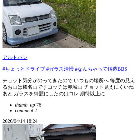
アルトバン
#ちょっとドライブ
#ガラス清掃
#なんちゃって鋳造BBS
チョット気分がのってきたので いつもの場所へ 毎度の見え
るお山は榛名山ですコッチは赤城山 チョット見えにくいね
あと ガラスを綺麗にしたのはコレ 期待以上に...
thumb_up
76
comment
2
2026/04/14 18:24