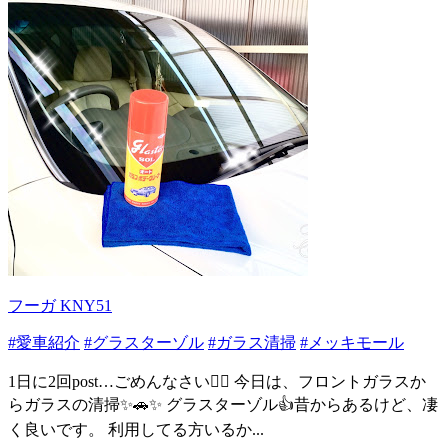
フーガ KNY51
#愛車紹介
#グラスターゾル
#ガラス清掃
#メッキモール
1日に2回post…ごめんなさい🙇‍♂️ 今日は、フロントガラスか
らガラスの清掃✨🚗✨ グラスターゾル👍昔からあるけど、凄
く良いです。 利用してる方いるか...