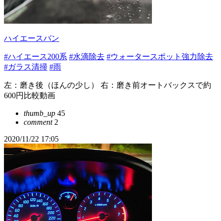
ハイエースバン
#ハイエース200系
#水滴除去
#ウォータースポット強力除去
#ガラス清掃
#雨
左：磨き後（ほんの少し） 右：磨き前オートバックスで約
600円比較動画
thumb_up
45
comment
2
2020/11/22 17:05