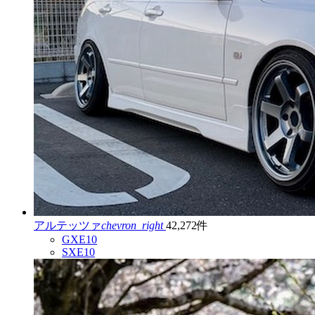
アルテッツァ
chevron_right
42,272件
GXE10
SXE10