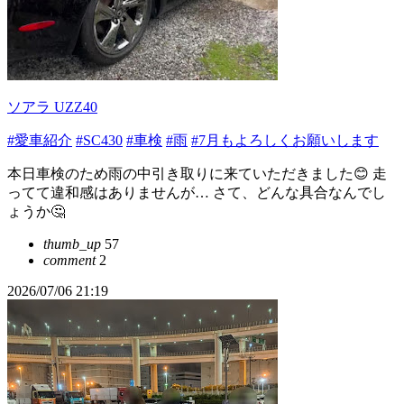
ソアラ UZZ40
#愛車紹介
#SC430
#車検
#雨
#7月もよろしくお願いします
本日車検のため雨の中引き取りに来ていただきました😊 走
ってて違和感はありませんが… さて、どんな具合なんでし
ょうか🤔
thumb_up
57
comment
2
2026/07/06 21:19