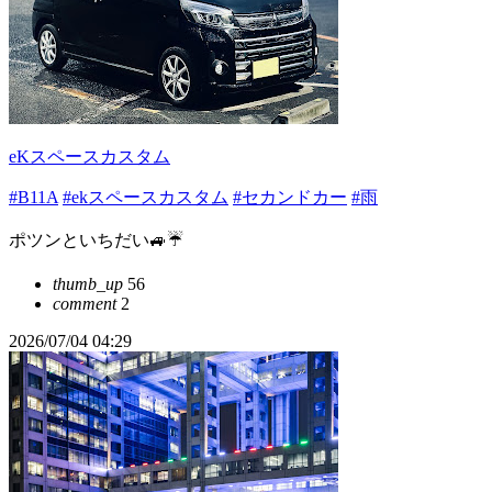
eKスペースカスタム
#B11A
#ekスペースカスタム
#セカンドカー
#雨
ポツンといちだい🚙☔️
thumb_up
56
comment
2
2026/07/04 04:29