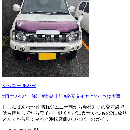
ジムニー JB23W
#雨
#ワイパー修理
#追突寸前
#格安タイヤ
#タイヤは大事
おこんばんわ〜 雨濡れジムニー朝から会社近くの交差点で
信号待ちしてたらワイパー動くたびに異音 いつものPに放り
込んでから見てみると運転席側のワイパーのガイ...
thumb_up
84