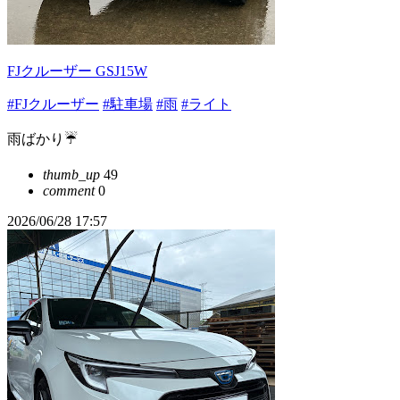
FJクルーザー GSJ15W
#FJクルーザー
#駐車場
#雨
#ライト
雨ばかり☔
thumb_up
49
comment
0
2026/06/28 17:57