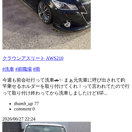
クラウンアスリート AWS210
#洗車
#前職場
#雨
今週も前会社行って洗車🚗✨️ まぁ元先輩に呼び出されて釣
竿乗せるホルダーを取り付けてくれ！って言われてたので行
って取り付け終わってから洗車しましたけどꉂ🤣...
thumb_up
77
comment
0
2026/06/27 22:24