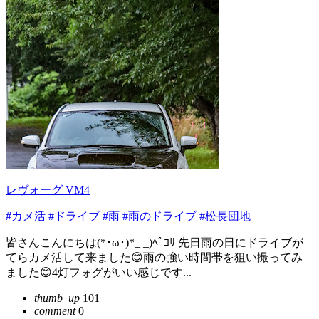
レヴォーグ VM4
#カメ活
#ドライブ
#雨
#雨のドライブ
#松長団地
皆さんこんにちは(*･ω･)*_ _)ﾍﾟｺﾘ 先日雨の日にドライブが
てらカメ活して来ました😊雨の強い時間帯を狙い撮ってみ
ました😊4灯フォグがいい感じです...
thumb_up
101
comment
0