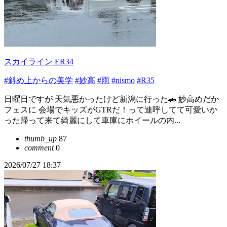
スカイライン ER34
#斜め上からの美学
#妙高
#雨
#nismo
#R35
日曜日ですが 天気悪かったけど新潟に行った🚗 妙高めだか
フェスに 会場でキッズがGTRだ！って連呼してて可愛いか
った帰って来て綺麗にして車庫にホイールの内...
thumb_up
87
comment
0
2026/07/27 18:37