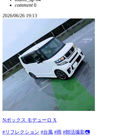
comment
0
2026/06/26 19:13
Nボックス モデューロ X
#リフレクション
#台風
#雨
#朝活撮影📷