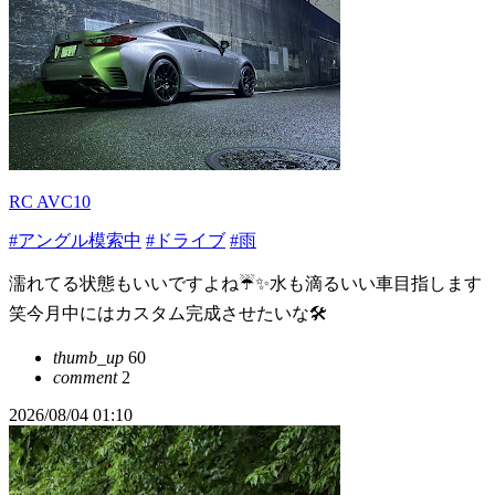
RC AVC10
#アングル模索中
#ドライブ
#雨
濡れてる状態もいいですよね☔️✨水も滴るいい車目指します
笑今月中にはカスタム完成させたいな🛠️
thumb_up
60
comment
2
2026/08/04 01:10