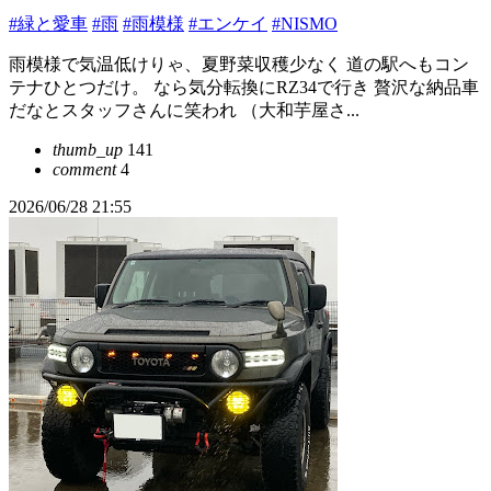
#緑と愛車
#雨
#雨模様
#エンケイ
#NISMO
雨模様で気温低けりゃ、夏野菜収穫少なく 道の駅へもコン
テナひとつだけ。 なら気分転換にRZ34で行き 贅沢な納品車
だなとスタッフさんに笑われ （大和芋屋さ...
thumb_up
141
comment
4
2026/06/28 21:55