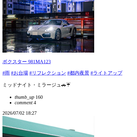
ボクスター 981MA123
#雨
#お台場
#リフレクション
#都内夜景
#ライトアップ
ミッドナイト・ミラージュ🚗☔️
thumb_up
160
comment
4
2026/07/02 18:27