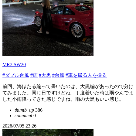
MR2 SW20
#ダブル台風
#雨
#大黒
#台風
#車を撮る人を撮る
前回、海ほたる編って書いたのは、大黒編があったので分け
てみました。同じ日ですけどね。丁度着いた時は雨やんでま
した小雨降ってきた感じですね。雨の大黒もいい感じ。
thumb_up
386
comment
0
2026/07/05 23:26