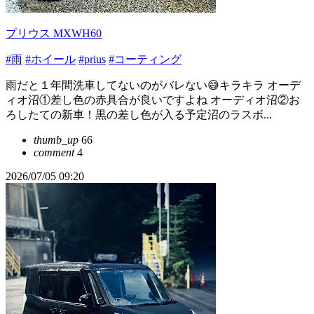
プリウス MXWH60
#雨
#ホイール
#prius
#コーティング
雨だと１年間洗車してないのがバレない😅キラキラ オーデ
ィオ沼①差し色の赤具合が良いですよね オーディオ沼②お
ろしたての新車！黒の差し色が入る予定沼のラスボ...
thumb_up
66
comment
4
2026/07/05 09:20