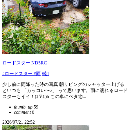
ロードスター ND5RC
#ロードスター
#雨
#朝
少し前に雨降った時の写真 朝リビングのシャッター上げる
といつも 「カッコい〜♪」 って思います。雨に濡れるロード
スターもイイ！(≧∇≦)b この車にベタ惚...
thumb_up
59
comment
0
2026/07/21 22:52