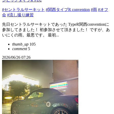
シビックタイプR FD2
#セントラルサーキット
#関西タイプR convention
#雨
#オフ
会
#流し撮り練習
先日セントラルサーキットであった TypeR関西conventionに
参加してきました！ 初参加させて頂きました！ ですが、あ
いにくの雨。最悪です。 最初...
thumb_up
105
comment
5
2026/06/26 07:26