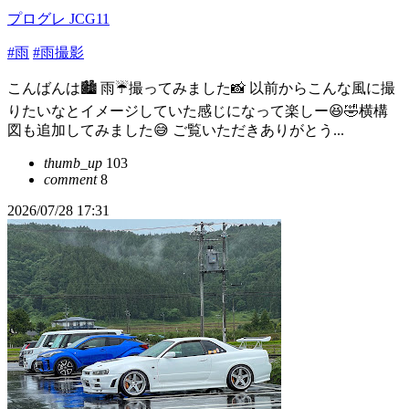
プログレ JCG11
#雨
#雨撮影
こんばんは🏙 雨☔撮ってみました📸 以前からこんな風に撮
りたいなとイメージしていた感じになって楽しー😆🤣横構
図も追加してみました😅 ご覧いただきありがとう...
thumb_up
103
comment
8
2026/07/28 17:31