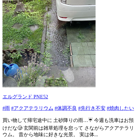
エルグランド PNE52
#雨
#アクアテラリウム
#体調不良
#先行き不安
#焼肉したい
買い物して帰宅途中に 土砂降りの雨…☔️ 今週も洗車はお預
けだな🥲 玄関前は雑草処理を怠って さながらアクアテラリ
ウム。 昔から地味に好きな光景。 実は体...