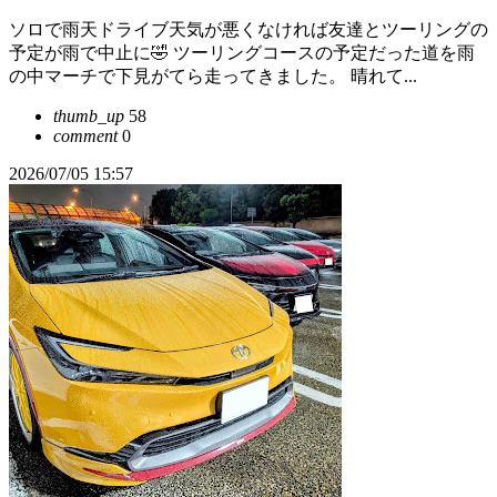
ソロで雨天ドライブ天気が悪くなければ友達とツーリングの
予定が雨で中止に🤣 ツーリングコースの予定だった道を雨
の中マーチで下見がてら走ってきました。 晴れて...
thumb_up
58
comment
0
2026/07/05 15:57