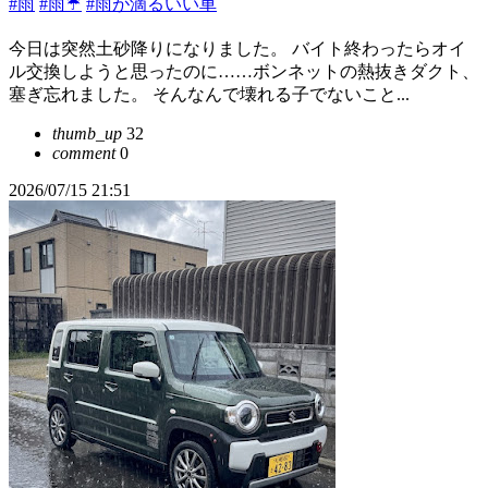
#雨
#雨☔
#雨が滴るいい車
今日は突然土砂降りになりました。 バイト終わったらオイ
ル交換しようと思ったのに……ボンネットの熱抜きダクト、
塞ぎ忘れました。 そんなんで壊れる子でないこと...
thumb_up
32
comment
0
2026/07/15 21:51