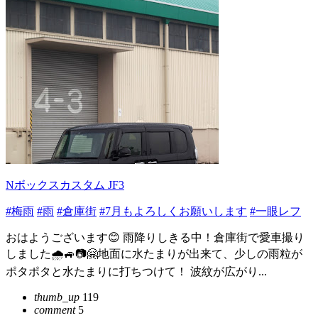
Nボックスカスタム JF3
#梅雨
#雨
#倉庫街
#7月もよろしくお願いします
#一眼レフ
おはようございます😊 雨降りしきる中！倉庫街で愛車撮り
しました🌧️🚙📷🤗地面に水たまりが出来て、少しの雨粒が
ポタポタと水たまりに打ちつけて！ 波紋が広がり...
thumb_up
119
comment
5