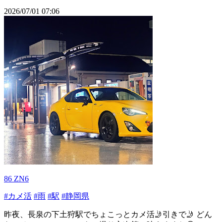
2026/07/01 07:06
86 ZN6
#カメ活
#雨
#駅
#静岡県
昨夜、長泉の下土狩駅でちょこっとカメ活🤳引きで🤳 どん