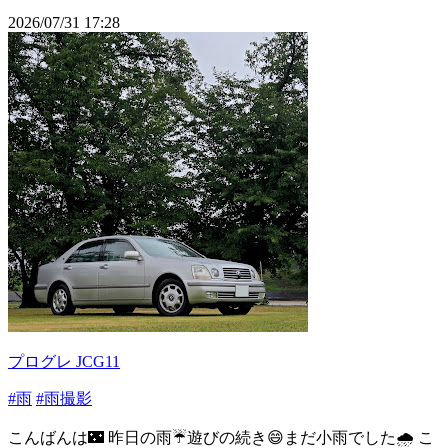
2026/07/31 17:28
プログレ JCG11
#雨
#雨撮影
こんばんは🌃 昨日の雨☔遊びの続き😄まだ小雨でした🌧 こ