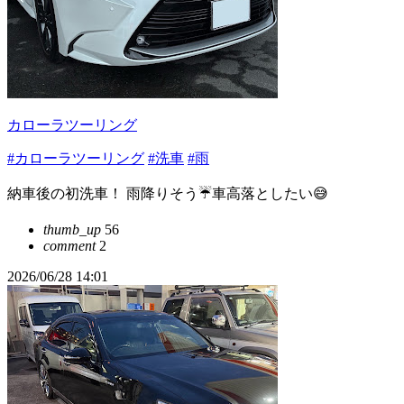
カローラツーリング
#カローラツーリング
#洗車
#雨
納車後の初洗車！ 雨降りそう☔車高落としたい😅
thumb_up
56
comment
2
2026/06/28 14:01