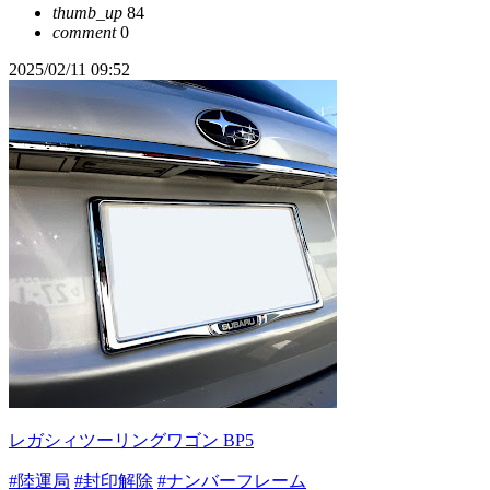
thumb_up
84
comment
0
2025/02/11 09:52
レガシィツーリングワゴン BP5
#陸運局
#封印解除
#ナンバーフレーム