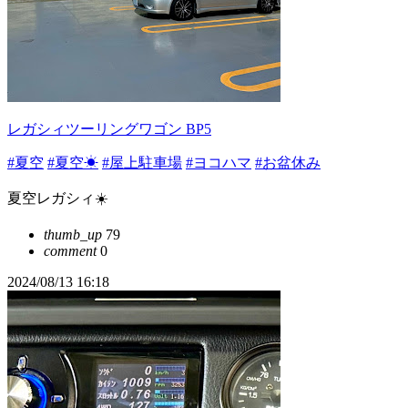
レガシィツーリングワゴン BP5
#夏空
#夏空☀
#屋上駐車場
#ヨコハマ
#お盆休み
夏空レガシィ☀️
thumb_up
79
comment
0
2024/08/13 16:18