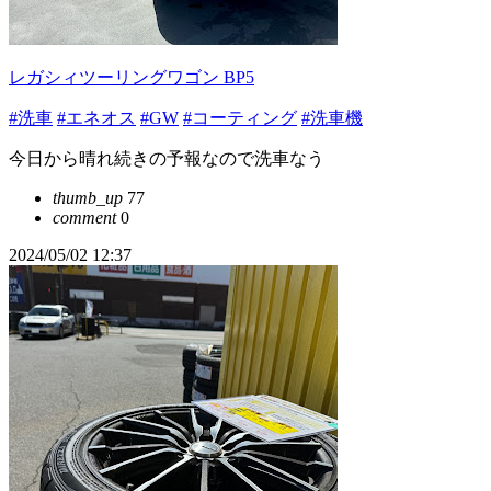
レガシィツーリングワゴン BP5
#洗車
#エネオス
#GW
#コーティング
#洗車機
今日から晴れ続きの予報なので洗車なう
thumb_up
77
comment
0
2024/05/02 12:37