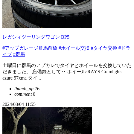
レガシィツーリングワゴン BP5
#アップガレージ群馬前橋
#ホイール交換
#タイヤ交換
#ドラ
イブ
#群馬
土曜日に群馬のアプガレでタイヤとホイールを交換していた
だきました。 忘備録として‥ ホイール:RAYS Gramlights
azure 57xma タイ...
thumb_up
76
comment
0
2024/03/04 11:55