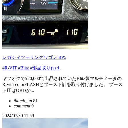
レガシィツーリングワゴン BP5
#R-VIT
#Blitz
#部品取り付け
ヤフオクで¥20,000で出品されていたBlitz製マルチメータの
R-vit i-colorFLASHとブースト計を取り付けました。 ブース
ト圧はOBDか...
thumb_up
81
comment
0
2024/07/30 11:59