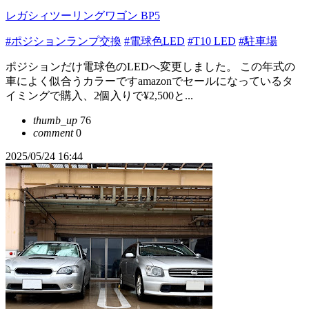
レガシィツーリングワゴン BP5
#ポジションランプ交換
#電球色LED
#T10 LED
#駐車場
ポジションだけ電球色のLEDへ変更しました。 この年式の
車によく似合うカラーですamazonでセールになっているタ
イミングで購入、2個入りで¥2,500と...
thumb_up
76
comment
0
2025/05/24 16:44