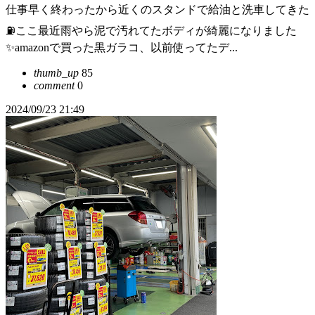
仕事早く終わったから近くのスタンドで給油と洗車してきた
⛽️ここ最近雨やら泥で汚れてたボディが綺麗になりました
✨amazonで買った黒ガラコ、以前使ってたデ...
thumb_up
85
comment
0
2024/09/23 21:49