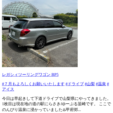
レガシィツーリングワゴン BP5
#７月もよろしくお願いいたします
#ドライブ
#山梨
#温泉
#
アイス
今日は早起きして下道ドライブで山梨県にやってきました。
1枚目は現在地の道の駅にらさき/ゆーぷる韮崎です。 ここで
のんびり温泉に浸かっていました♨️甲府郊...