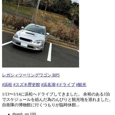
レガシィツーリングワゴン BP5
#浜松
#スズキ歴史館
#浜名湖
#ドライブ
#観光
1/13〜1/14に浜松へドライブしてきました。 余裕のある1泊
でスケジュールを組んだ為のんびりと観光地を巡れました。
自衛隊の博物館に行くつもりが臨時休館...
thumb_up
100