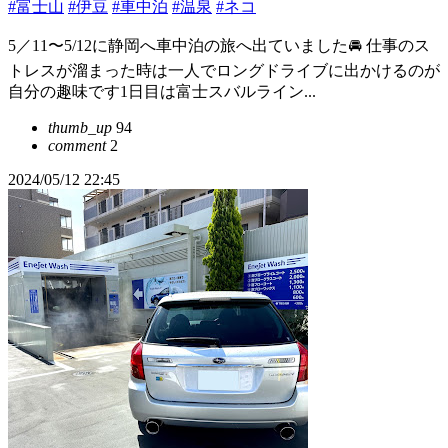
#富士山
#伊豆
#車中泊
#温泉
#ネコ
5／11〜5/12に静岡へ車中泊の旅へ出ていました🚘 仕事のス
トレスが溜まった時は一人でロングドライブに出かけるのが
自分の趣味です1日目は富士スバルライン...
thumb_up
94
comment
2
2024/05/12 22:45