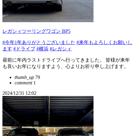
レガシィツーリングワゴン BP5
#今年1年ありがとうございました
#来年もよろしくお願いし
ます
#ドライブ
#横浜
#レガシィ
昼前に年内ラストドライブへ行ってきました。 皆様が来年
も良いお年になりますよう、心よりお祈り申し上げます。
thumb_up
79
comment
1
2024/12/31 12:02