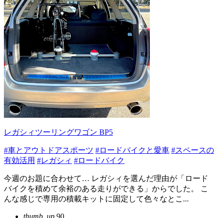
レガシィツーリングワゴン BP5
#車とアウトドアスポーツ
#ロードバイクと愛車
#スペースの
有効活用
#レガシィ
#ロードバイク
今週のお題に合わせて… レガシィを選んだ理由が「ロード
バイクを積めて余裕のある走りができる」からでした。 こ
んな感じで専用の積載キットに固定して色々なとこ...
thumb_up
90