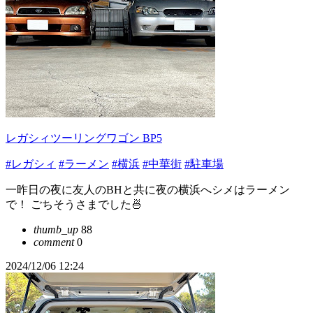
レガシィツーリングワゴン BP5
#レガシィ
#ラーメン
#横浜
#中華街
#駐車場
一昨日の夜に友人のBHと共に夜の横浜へシメはラーメン
で！ ごちそうさまでした🍜
thumb_up
88
comment
0
2024/12/06 12:24