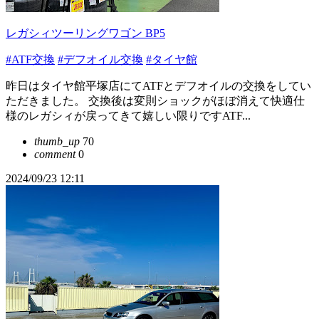
レガシィツーリングワゴン BP5
#ATF交換
#デフオイル交換
#タイヤ館
昨日はタイヤ館平塚店にてATFとデフオイルの交換をしてい
ただきました。 交換後は変則ショックがほぼ消えて快適仕
様のレガシィが戻ってきて嬉しい限りですATF...
thumb_up
70
comment
0
2024/09/23 12:11