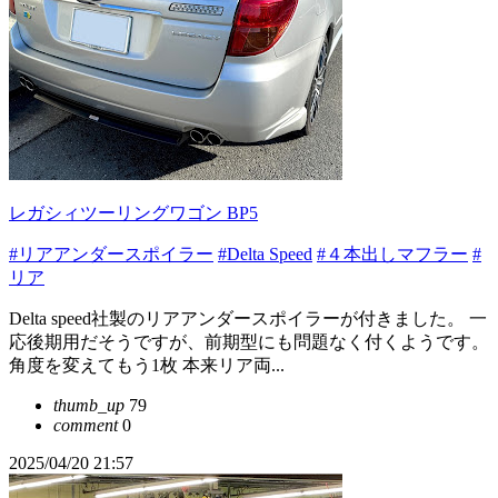
レガシィツーリングワゴン BP5
#リアアンダースポイラー
#Delta Speed
#４本出しマフラー
#
リア
Delta speed社製のリアアンダースポイラーが付きました。 一
応後期用だそうですが、前期型にも問題なく付くようです。
角度を変えてもう1枚 本来リア両...
thumb_up
79
comment
0
2025/04/20 21:57