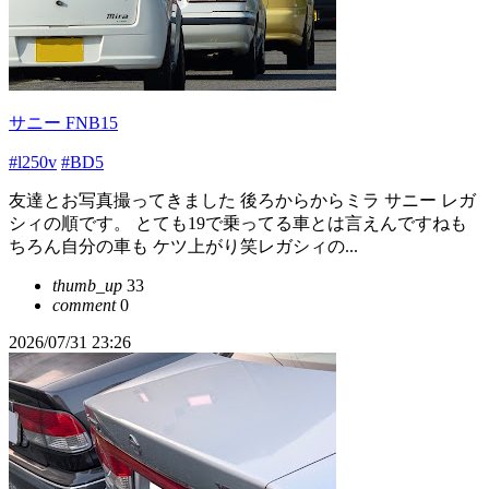
サニー FNB15
#l250v
#BD5
友達とお写真撮ってきました 後ろからからミラ サニー レガ
シィの順です。 とても19で乗ってる車とは言えんですねも
ちろん自分の車も ケツ上がり笑レガシィの...
thumb_up
33
comment
0
2026/07/31 23:26