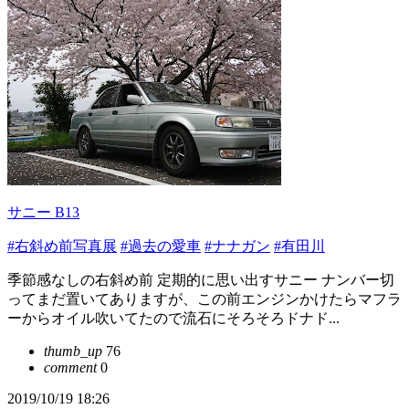
サニー B13
#右斜め前写真展
#過去の愛車
#ナナガン
#有田川
季節感なしの右斜め前 定期的に思い出すサニー ナンバー切
ってまだ置いてありますが、この前エンジンかけたらマフラ
ーからオイル吹いてたので流石にそろそろドナド...
thumb_up
76
comment
0
2019/10/19 18:26