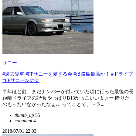
サニー
#過去愛車
#FFサニーを愛する会
#淡路島最高か！
#ドライブ
#FFサニー友の会
半年ほど前、まだナンバーが付いていた頃に行った最後の長
距離ドライブの記憶 やっぱりB13かっこいいよぉー 降りた
のもったいなかったなぁ… ってことで、ドラ...
thumb_up
55
comment
4
2018/07/01 22:03