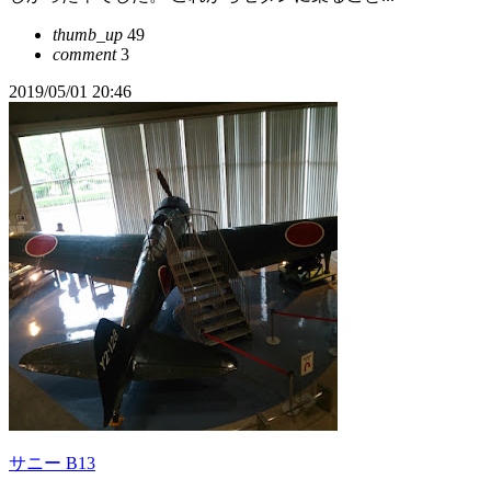
thumb_up
49
comment
3
2019/05/01 20:46
サニー B13