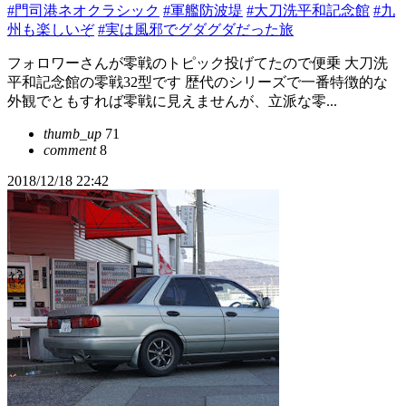
#門司港ネオクラシック
#軍艦防波堤
#大刀洗平和記念館
#九
州も楽しいぞ
#実は風邪でグダグダだった旅
フォロワーさんが零戦のトピック投げてたので便乗 大刀洗
平和記念館の零戦32型です 歴代のシリーズで一番特徴的な
外観でともすれば零戦に見えませんが、立派な零...
thumb_up
71
comment
8
2018/12/18 22:42