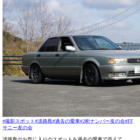
#撮影スポット
#淡路島
#過去の愛車
#2桁ナンバー友の会
#FF
サニー友の会
淡路島のお気に入りのスポットを過去の愛車で添えて