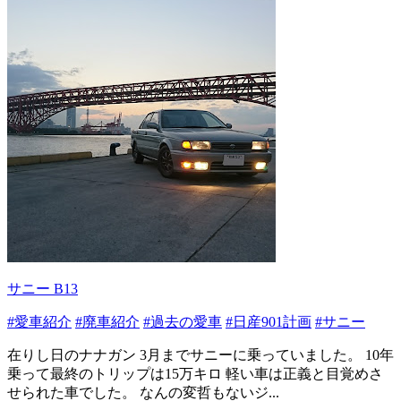
サニー B13
#愛車紹介
#廃車紹介
#過去の愛車
#日産901計画
#サニー
在りし日のナナガン 3月までサニーに乗っていました。 10年
乗って最終のトリップは15万キロ 軽い車は正義と目覚めさ
せられた車でした。 なんの変哲もないジ...