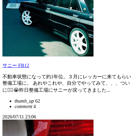
サニー FB12
不動車状態になって約1年位。３月にレッカーに来てもらい
整備工場に。 あれやこれや、自分でやってみて、、、つい
に😵‍💫😭昨日整備工場にサニーが戻ってきました...
thumb_up
62
comment
4
2026/07/11 23:06