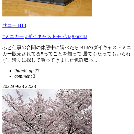
サニー B13
#ミニカー
#ダイキャストモデル
#First43
ふと仕事の合間の休憩中に調べたら B13のダイキャストミニ
カー販売されてる‼️ってことを知って 居てもたってもいられ
ず、帰りに探して買ってきました免許取っ...
thumb_up
77
comment
3
2022/09/28 22:28