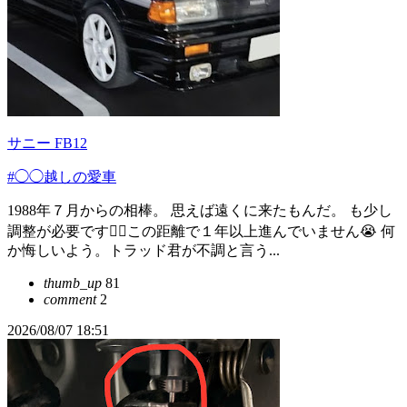
サニー FB12
#◯◯越しの愛車
1988年７月からの相棒。 思えば遠くに来たもんだ。 も少し
調整が必要です😵‍💫この距離で１年以上進んでいません😭 何
か悔しいよう。トラッド君が不調と言う...
thumb_up
81
comment
2
2026/08/07 18:51