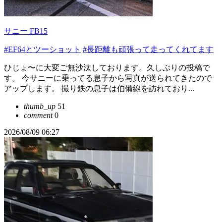
サニー FB15
#EF64とツーショット
#長距離も頑張って走ってくれてます
ひじょ〜に大変ご無沙汰しております。久しぶりの投稿で
す。 今サニーに乗ってる息子から写真が送られてきたので
アップします。 撮り鉄の息子は伯備線を訪れており...
thumb_up
51
comment
0
2026/08/09 06:27