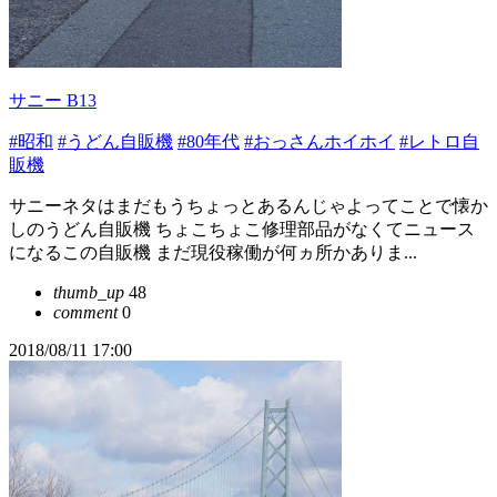
サニー B13
#昭和
#うどん自販機
#80年代
#おっさんホイホイ
#レトロ自
販機
サニーネタはまだもうちょっとあるんじゃよってことで懐か
しのうどん自販機 ちょこちょこ修理部品がなくてニュース
になるこの自販機 まだ現役稼働が何ヵ所かありま...
thumb_up
48
comment
0
2018/08/11 17:00