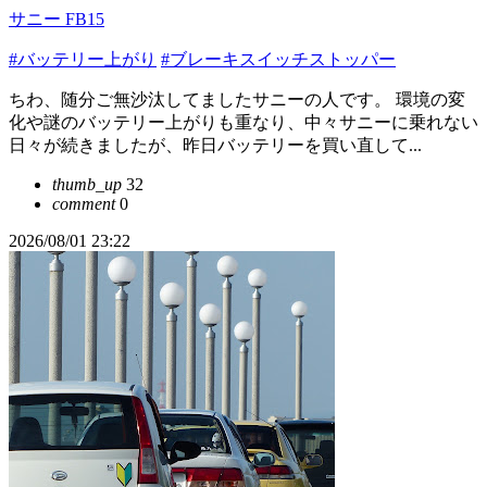
サニー FB15
#バッテリー上がり
#ブレーキスイッチストッパー
ちわ、随分ご無沙汰してましたサニーの人です。 環境の変
化や謎のバッテリー上がりも重なり、中々サニーに乗れない
日々が続きましたが、昨日バッテリーを買い直して...
thumb_up
32
comment
0
2026/08/01 23:22