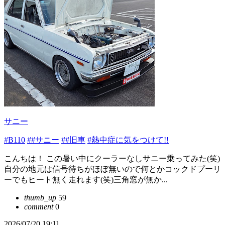
サニー
#B110
##サニー
##旧車
#熱中症に気をつけて!!
こんちは！ この暑い中にクーラーなしサニー乗ってみた(笑)
自分の地元は信号待ちがほぼ無いので何とかコックドプーリ
ーでもヒート無く走れます(笑)三角窓が無か...
thumb_up
59
comment
0
2026/07/20 19:11