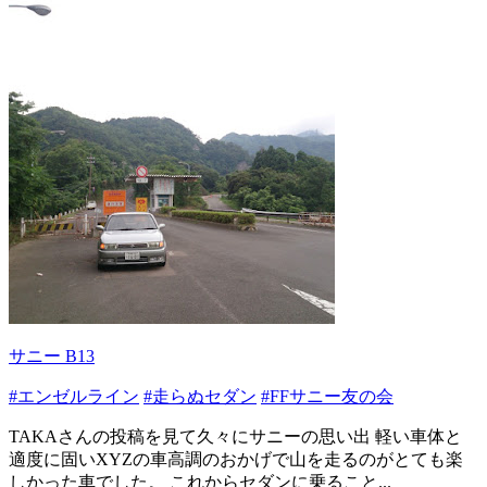
サニー B13
#エンゼルライン
#走らぬセダン
#FFサニー友の会
TAKAさんの投稿を見て久々にサニーの思い出 軽い車体と
適度に固いXYZの車高調のおかげで山を走るのがとても楽
しかった車でした。 これからセダンに乗ること...