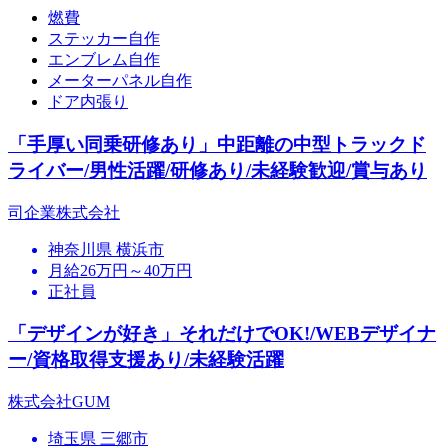
燃費
ステッカー自作
エンブレム自作
メーターパネル自作
ドア内張り
「手厚い同乗研修あり」中距離の中型トラックド
ライバー/男性活躍/研修あり/未経験歓迎/賞与あり
司企業株式会社
神奈川県 横浜市
月給26万円～40万円
正社員
「デザインが好き」それだけでOK!/WEBデザイナ
ー/資格取得支援あり/未経験活躍
株式会社GUM
埼玉県 三郷市