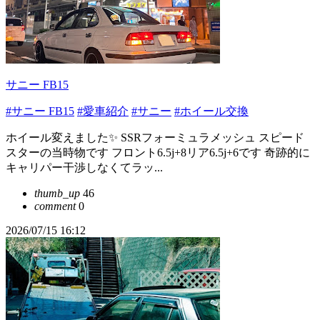
サニー FB15
#サニー FB15
#愛車紹介
#サニー
#ホイール交換
ホイール変えました✨ SSRフォーミュラメッシュ スピード
スターの当時物です フロント6.5j+8リア6.5j+6です 奇跡的に
キャリパー干渉しなくてラッ...
thumb_up
46
comment
0
2026/07/15 16:12