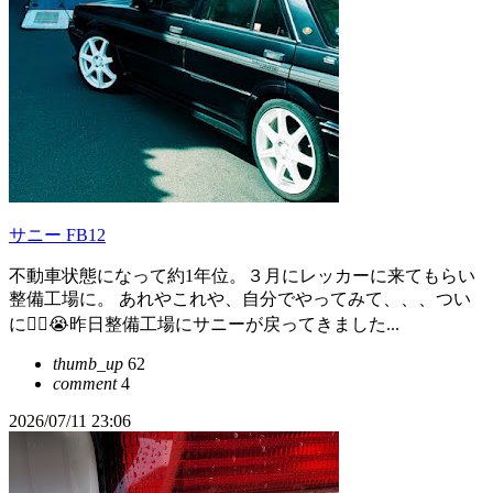
サニー FB12
不動車状態になって約1年位。３月にレッカーに来てもらい
整備工場に。 あれやこれや、自分でやってみて、、、つい
に😵‍💫😭昨日整備工場にサニーが戻ってきました...
thumb_up
62
comment
4
2026/07/11 23:06