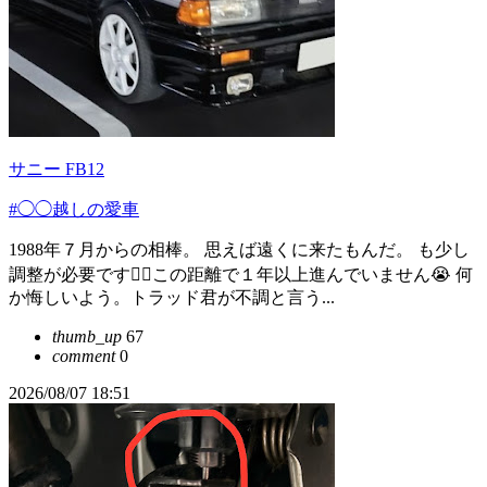
サニー FB12
#◯◯越しの愛車
1988年７月からの相棒。 思えば遠くに来たもんだ。 も少し
調整が必要です😵‍💫この距離で１年以上進んでいません😭 何
か悔しいよう。トラッド君が不調と言う...
thumb_up
67
comment
0
2026/08/07 18:51