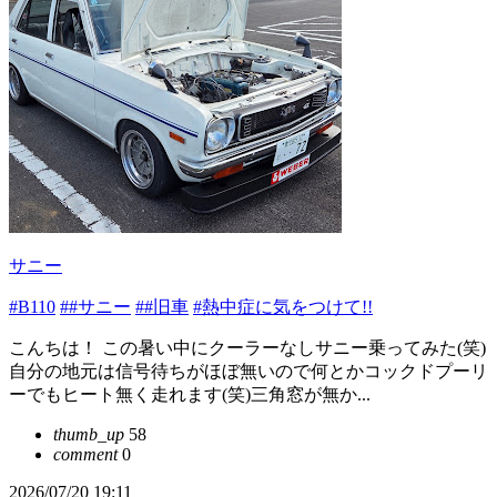
サニー
#B110
##サニー
##旧車
#熱中症に気をつけて!!
こんちは！ この暑い中にクーラーなしサニー乗ってみた(笑)
自分の地元は信号待ちがほぼ無いので何とかコックドプーリ
ーでもヒート無く走れます(笑)三角窓が無か...
thumb_up
58
comment
0
2026/07/20 19:11