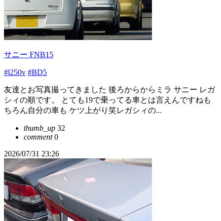
サニー FNB15
#l250v
#BD5
友達とお写真撮ってきました 後ろからからミラ サニー レガ
シィの順です。 とても19で乗ってる車とは言えんですねも
ちろん自分の車も ケツ上がり笑レガシィの...
thumb_up
32
comment
0
2026/07/31 23:26